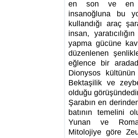
en son ve en id
insanoğluna bu y
kullandığı araç şa
insan, yaratıcılığ
yapma gücüne kavu
düzenlenen şenlik
eğlence bir aradad
Dionysos kültünün 
Bektaşilik ve zeybe
olduğu görüşündedir
Şarabın en derinden 
batının temelini o
Yunan ve Roma u
Mitolojiye göre Z