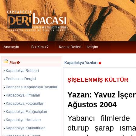
Anasayfa
Biz Kimiz?
Konuk Defteri
İletişim
Men�
Kapadokya Yazıları
�
Kapadokya Rehberi
ŞİŞELENMİŞ KÜLTÜR
Peribacası Dergisi
Peribacası Kapadokya Yayınları
Yazan: Yavuz İşçe
Kapadokya Firmaları
Ağustos 2004
Kapadokya Fotoğrafları
Kapadokya Fotoğrafçıları
Yabancı filmlerde 
Kapadokya Haritaları
oturup şarap ısmar
Kapadokya Karikatürleri