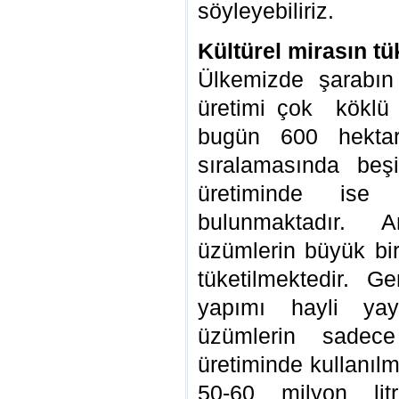
söyleyebiliriz.
Kültürel mirasın tü
Ülkemizde şarabı
üretimi çok köklü 
bugün 600 hektar
sıralamasında beş
üretiminde ise 
bulunmaktadır. 
üzümlerin büyük bi
tüketilmektedir.
yapımı hayli yayg
üzümlerin sadec
üretiminde kullanılm
50-60 milyon lit