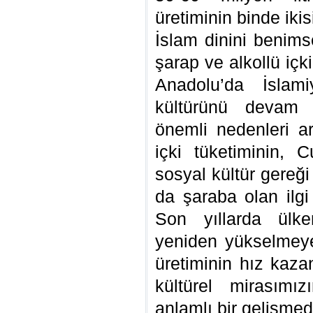
üretiminin binde ikis
İslam dinini benims
şarap ve alkollü içk
Anadolu’da İslam
kültürünü devam 
önemli nedenleri ar
içki tüketiminin,
sosyal kültür gereğ
da şaraba olan ilgi 
Son yıllarda ülke
yeniden yükselmeye
üretiminin hız kaza
kültürel mirasımı
anlamlı bir gelişmedi