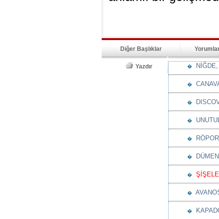
Diğer Başlıklar
Yorumla
NİĞDE, 
Yazdır
�
CANAV
�
DISCOV
�
UNUTUL
�
RÖPORT
�
DÜMENİ
�
ŞİŞELE
�
AVANOS
�
KAPADO
�