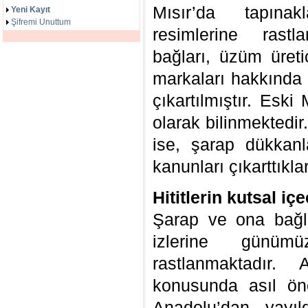
Mısır’da tapınak
Yeni Kayıt
Şifremi Unuttum
resimlerine rastl
bağları, üzüm üret
markaları hakkında d
çıkartılmıştır. Eski
olarak bilinmektedir.
ise, şarap dükkanla
kanunları çıkarttıkla
Hititlerin kutsal iç
Şarap ve ona bağlı
izlerine günü
rastlanmaktadır.
konusunda asıl ön
Anadolu’dan yayıl