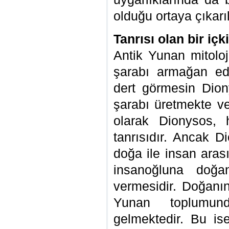
olduğu ortaya çıkarıl
Tanrısı olan bir içki
Antik Yunan mitolo
şarabı armağan eden
dert görmesin Dio
şarabı üretmekte ve
olarak Dionysos,
tanrısıdır. Ancak D
doğa ile insan aras
insanoğluna doğan
vermesidir. Doğanın
Yunan toplumund
gelmektedir. Bu is