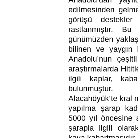
edilmesinden gelme
görüşü destekler 
rastlanmıştır. Bu
günümüzden yaklaş
bilinen ve yaygın b
Anadolu’nun çeşitl
araştırmalarda Hiti
ilgili kaplar, kab
bulunmuştur.
Alacahöyük’te kral 
yapılma şarap kad
5000 yıl öncesine ait
şarapla ilgili olar
kaya kabartmasıdır. K