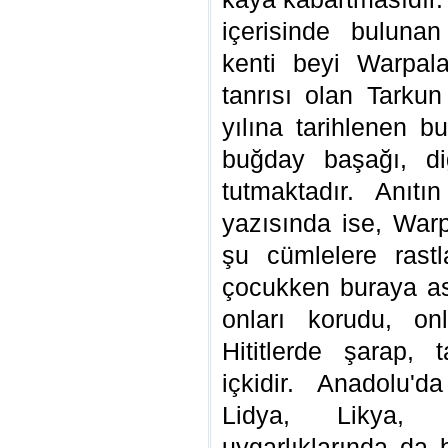
içerisinde buluna
kenti beyi Warpala
tanrısı olan Tarkun
yılına tarihlenen b
buğday başağı, di
tutmaktadır. Anıtı
yazısında ise, War
şu cümlelere rast
çocukken buraya asm
onları korudu, on
Hititlerde şarap, 
içkidir. Anadolu'd
Lidya, Likya,
uygarlıklarında da 