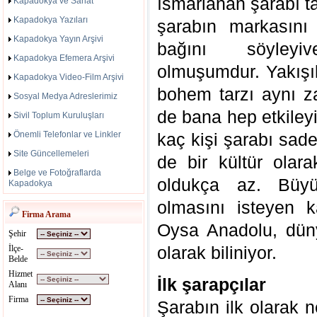
ısmarlanan şarabı t
Kapadokya ve Sanat
Kapadokya Yazıları
şarabın markasını
Kapadokya Yayın Arşivi
bağını söyley
Kapadokya Efemera Arşivi
olmuşumdur. Yakışık
Kapadokya Video-Film Arşivi
bohem tarzı aynı z
Sosyal Medya Adreslerimiz
de bana hep etkiley
Sivil Toplum Kuruluşları
Önemli Telefonlar ve Linkler
kaç kişi şarabı sadec
Site Güncellemeleri
de bir kültür olar
Belge ve Fotoğraflarda
oldukça az. Büyü
Kapadokya
olmasını isteyen 
Firma Arama
Oysa Anadolu, düny
Şehir
olarak biliniyor.
İlçe-
Belde
Hizmet
İlk şarapçılar
Alanı
Firma
Şarabın ilk olarak 