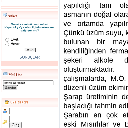
yapıldığı tam ola
asmanın doğal olara
Anket
ve ortamda yapılm
Sanat ve müzik festivalleri
Kapadokya'ya olan ilginin artmasını
Çünkü üzüm suyu, k
sağlıyor mu?
Evet.
bulunan bir may
Hayır.
kendiliğinden ferm
SONUÇLAR
şekeri alkole d
oluşturmaktadır
Mail List
çalışmalarda, M.Ö.
düzenli üzüm ekimine 
Şarap üretiminin d
başladığı tahmin edi
Şarabın en çok etk
eski Mısırlılar ve 