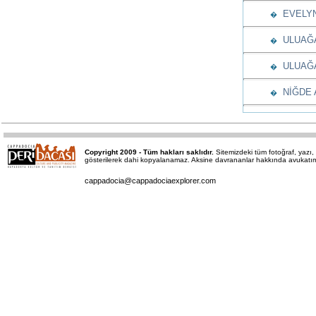
EVELYN
�
ULUAĞA
�
ULUAĞAÇ
�
NİĞDE A
�
Copyright 2009 - Tüm hakları saklıdır.
Sitemizdeki tüm fotoğraf, yaz
gösterilerek dahi kopyalanamaz. Aksine davrananlar hakkında avukatımız 
cappadocia@cappadociaexplorer.com