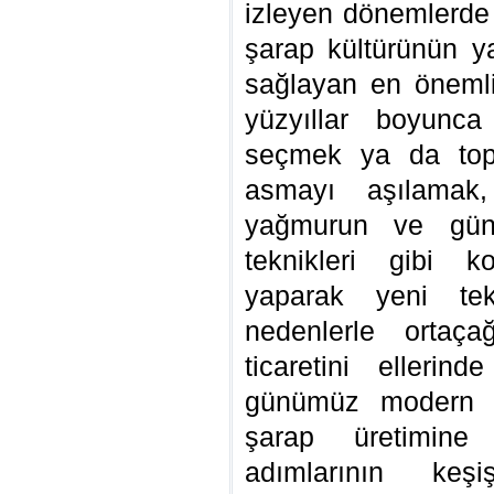
izleyen dönemlerde 
şarap kültürünün ya
sağlayan en önemli 
yüzyıllar boyunc
seçmek ya da to
asmayı aşılamak
yağmurun ve güneş
teknikleri gibi k
yaparak yeni tekn
nedenlerle ortaç
ticaretini ellerin
günümüz modern ür
şarap üretimine
adımlarının keşiş