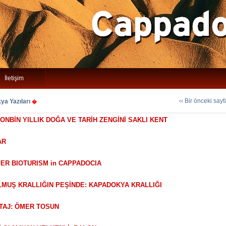
İletişim
‹‹ Bir önceki say
a Yazıları
�
, ONBİN YILLIK DOĞA VE TARİH ZENGİNİ SAKLI KENT
AR
VER BIOTURISM in CAPPADOCIA
ULMUŞ KRALLIĞIN PEŞİNDE: KAPADOKYA KRALLIĞI
RTAJ: ÖMER TOSUN