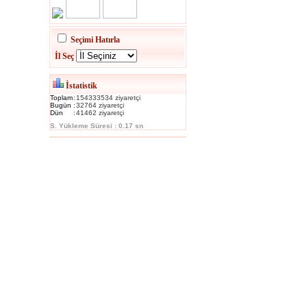
Seçimi Hatırla
İl Seç
İstatistik
Toplam
:
154333534 ziyaretçi
Bugün
:
32764 ziyaretçi
Dün
:
41462 ziyaretçi
S. Yükleme Süresi : 0.17 sn