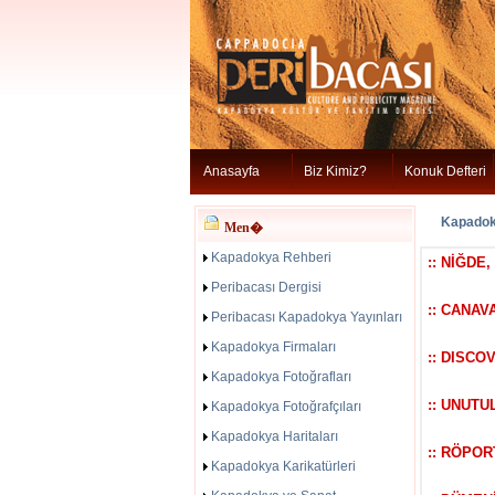
Anasayfa
Biz Kimiz?
Konuk Defteri
Kapadoky
Men�
Kapadokya Rehberi
:: NİĞDE
Peribacası Dergisi
:: CANAV
Peribacası Kapadokya Yayınları
Kapadokya Firmaları
:: DISCO
Kapadokya Fotoğrafları
:: UNUT
Kapadokya Fotoğrafçıları
Kapadokya Haritaları
:: RÖPO
Kapadokya Karikatürleri