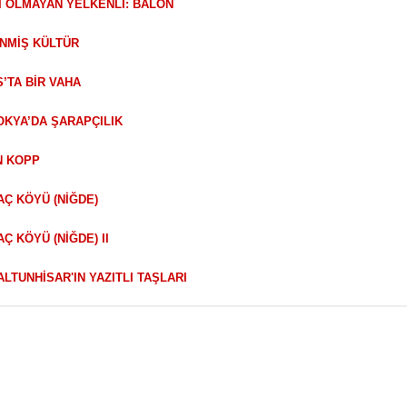
Nİ OLMAYAN YELKENLİ: BALON
ENMİŞ KÜLTÜR
S’TA BİR VAHA
OKYA’DA ŞARAPÇILIK
N KOPP
AÇ KÖYÜ (NİĞDE)
AÇ KÖYÜ (NİĞDE) II
 ALTUNHİSAR'IN YAZITLI TAŞLARI