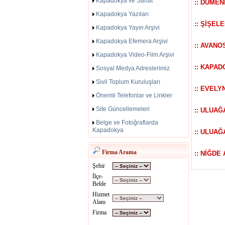
Kapadokya ve Sanat
:: DÜME
Kapadokya Yazıları
:: ŞİŞEL
Kapadokya Yayın Arşivi
Kapadokya Efemera Arşivi
:: AVANO
Kapadokya Video-Film Arşivi
:: KAPAD
Sosyal Medya Adreslerimiz
Sivil Toplum Kuruluşları
:: EVELY
Önemli Telefonlar ve Linkler
Site Güncellemeleri
:: ULUAĞ
Belge ve Fotoğraflarda
Kapadokya
:: ULUAĞ
Firma Arama
:: NİĞDE
Şehir
İlçe-
Belde
Hizmet
Alanı
Firma