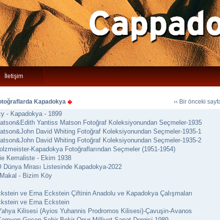
İletişim
otoğraflarda Kapadokya
‹‹ Bir önceki say
�
cy - Kapadokya - 1899
atson&Edith Yantiss Matson Fotoğraf Koleksiyonundan Seçmeler-1935
atson&John David Whiting Fotoğraf Koleksiyonundan Seçmeler-1935-1
atson&John David Whiting Fotoğraf Koleksiyonundan Seçmeler-1935-2
lzmeister-Kapadokya Fotoğraflarından Seçmeler (1951-1954)
ie Kemaliste - Ekim 1938
Dünya Mirası Listesinde Kapadokya-2022
Makal - Bizim Köy
ckstein ve Erna Eckstein Çiftinin Anadolu ve Kapadokya Çalışmaları
ckstein ve Erna Eckstein
 Yahya Kilisesi (Ayios Yuhannis Prodromos Kilisesi)-Çavuşin-Avanos
Kamyon Geçen Şehir-Bekir Onur-Milliyet Sanat Dergisi-1989