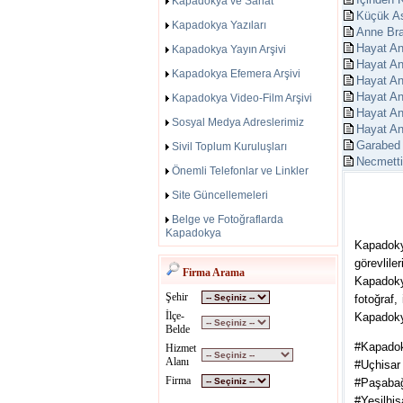
Kapadokya ve Sanat
Küçük As
Kapadokya Yazıları
Anne Bra
Hayat An
Kapadokya Yayın Arşivi
Hayat An
Kapadokya Efemera Arşivi
Hayat An
Hayat An
Kapadokya Video-Film Arşivi
Hayat An
Sosyal Medya Adreslerimiz
Hayat An
Garabed 
Sivil Toplum Kuruluşları
Necmetti
Önemli Telefonlar ve Linkler
Site Güncellemeleri
Belge ve Fotoğraflarda
Kapadokya
Kapadoky
görevlile
Firma Arama
Kapadoky
Şehir
fotoğraf,
İlçe-
Kapadoky
Belde
#Kapado
Hizmet
Alanı
#Uçhisar
Firma
#Paşabağ
#Yeşilhis