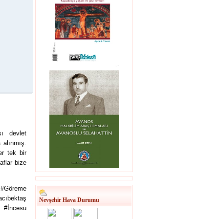
sı devlet
a alınmış.
r tek bir
aflar bize
 #Göreme
acıbektaş
Nevşehir Hava Durumu
ı #İncesu