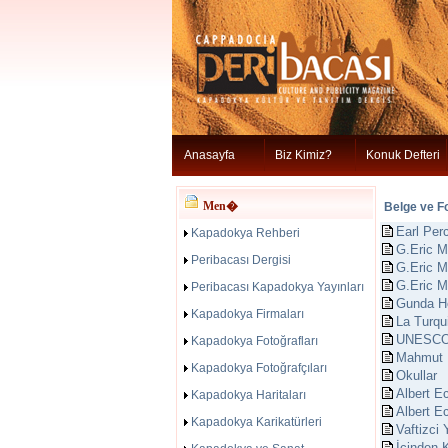
Anasayfa
Biz Kimiz?
Konuk Defteri
Men�
Belge ve F
Earl Per
Kapadokya Rehberi
G.Eric M
Peribacası Dergisi
G.Eric M
G.Eric M
Peribacası Kapadokya Yayınları
Gunda Ho
Kapadokya Firmaları
La Turqu
UNESCO 
Kapadokya Fotoğrafları
Mahmut 
Kapadokya Fotoğrafçıları
Okullar
Albert E
Kapadokya Haritaları
Albert E
Kapadokya Karikatürleri
Vaftizci
İçinden 