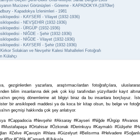
yanın Mucizevi Görünüşleri - Göreme - KAPADOKYA (1970ler)
dbury - Kapadokya İzlenimleri - 1981
siklopedisi - KAYSERİ - Vilayet (1932-1936)
siklopedisi - NEVŞEHİR (1932-1936)
siklopedisi - ÜRGÜP (1932-1936)
siklopedisi - NİĞDE - Şehir (1932-1936)
siklopedisi - NİĞDE - Vilayet (1932-1936)
siklopedisi - KAYSERİ - Şehir (1932-1936)
Kirkor Solakian ve Nevşehir Kalesi Mahalleleri Fotoğrafı
n Külahçı
a, gezginlerden yazarlara, araştırmacılardan fotoğrafçılara, uluslarara
rinden bilim insanlarına dek pek çok kişi tarafından yüzyıllardır kayıt altın
a'nın geçmiş dönemlerine ait bilgiyi biraz da bu insanlara borçluyuz. İste
 ister bir ansiklopedi maddesi ya da koca bir kitap olsun, bu belge ve fotoğr
a'nın geçmişi hakkında çok şey anlatıyor.
kya #Cappadocia #Nevşehir #Aksaray #Kayseri #Niğde #Ürgüp #Avanos
 #Mustafapaşa #Ortahisar #Özkonak #Derinkuyu #Kaymaklı #Gülşehir #H
ları #Zelve #Çavuşin #Ihlara #Güzelyurt #Belisırma #Helvadere #Soğanl
ar #Bor #Çiftlik #Çamardı #Ulukışla