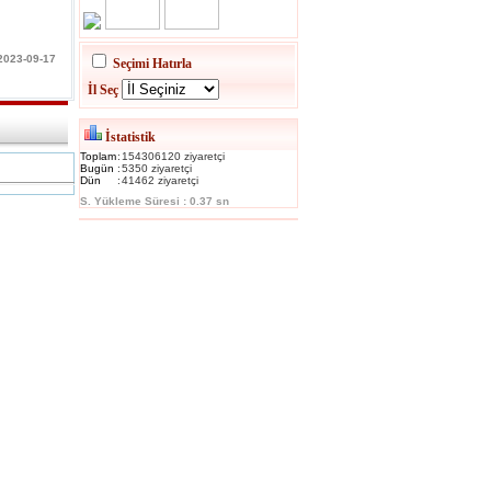
 2023-09-17
Seçimi Hatırla
İl Seç
İstatistik
Toplam
:
154306120 ziyaretçi
Bugün
:
5350 ziyaretçi
Dün
:
41462 ziyaretçi
S. Yükleme Süresi : 0.37 sn