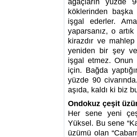
ağaçların yüzde 9
köklerinden başka 
işgal ederler. Am
yaparsanız, o artık
kirazdır ve mahlep
yeniden bir şey v
işgal etmez. Onun i
için. Bağda yaptığı
yüzde 90 civarında.
aşıda, kaldı ki biz 
Ondokuz çeşit üz
Her sene yeni çeş
Yüksel. Bu sene “Ka
üzümü olan “Cabarn