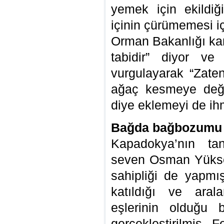
yemek için ekildi
içinin çürümemesi iç
Orman Bakanlığı kara
tabidir” diyor ve
vurgulayarak “Zate
ağaç kesmeye deği
diye eklemeyi de ih
Bağda bağbozumu f
Kapadokya’nın tan
seven Osman Yüksel
sahipliği de yapmış
katıldığı ve aral
eşlerinin olduğu 
gerçekleştirilmiş. 