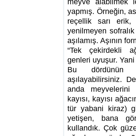
meyve alabilmek iç
yapmış. Örneğin, asl
reçellik sarı erik
yenilmeyen sofralık 
aşılamış. Aşının for
“Tek çekirdekli ağa
genleri uyuşur. Yani 
Bu dördünün he
aşılayabilirsiniz. 
anda meyvelerini
kayısı, kayısı ağacı
tür yabani kiraz) g
yetişen, bana gör
kullandık. Çok güze