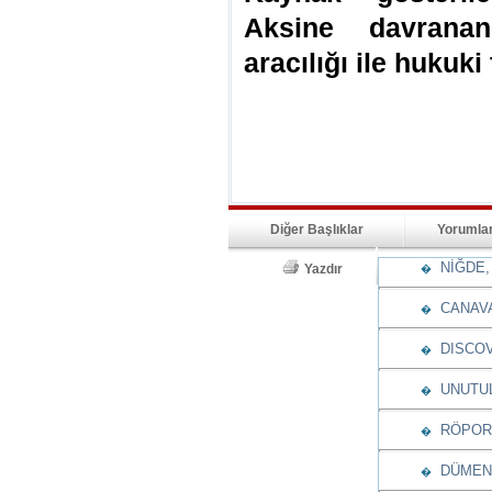
Aksine davranan
aracılığı ile hukuki
Diğer Başlıklar
Yorumla
NİĞDE, 
Yazdır
�
CANAV
�
DISCOV
�
UNUTUL
�
RÖPORT
�
DÜMENİ
�