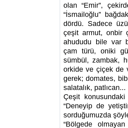
olan “Emir”, çekird
“İsmailoğlu” bağda
dördü. Sadece üzü
çeşit armut, onbir ç
ahududu bile var 
çam türü, oniki gü
sümbül, zambak, hüs
orkide ve çiçek de
gerek; domates, bibe
salatalık, patlıcan...
Çeşit konusundaki y
“Deneyip de yetişti
sorduğumuzda şöyle 
“Bölgede olmayan