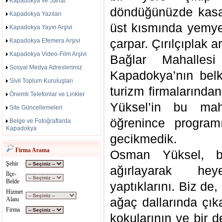
Kapadokya ve Sanat
döndüğünüzde kasa
Kapadokya Yazıları
üst kısmında yemye
Kapadokya Yayın Arşivi
çarpar. Çırılçıplak 
Kapadokya Efemera Arşivi
Kapadokya Video-Film Arşivi
Bağlar Mahalles
Sosyal Medya Adreslerimiz
Kapadokya’nın belk
Sivil Toplum Kuruluşları
turizm firmalarında
Önemli Telefonlar ve Linkler
Yüksel’in bu mah
Site Güncellemeleri
öğrenince program
Belge ve Fotoğraflarda
Kapadokya
gecikmedik.
Firma Arama
Osman Yüksel, biz
Şehir
ağırlayarak hey
İlçe-
Belde
yaptıklarını. Biz de,
Hizmet
ağaç dallarında çıka
Alanı
Firma
kokularının ve bir d