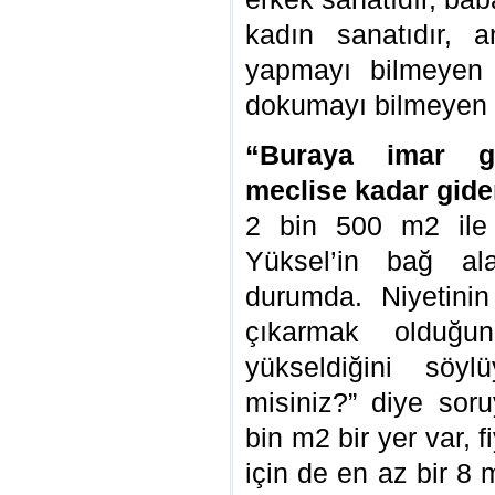
kadın sanatıdır, 
yapmayı bilmeyen 
dokumayı bilmeyen kı
“Buraya imar ge
meclise kadar gide
2 bin 500 m2 ile
Yüksel’in bağ a
durumda. Niyetini
çıkarmak olduğun
yükseldiğini söy
misiniz?” diye sor
bin m2 bir yer var, 
için de en az bir 8 