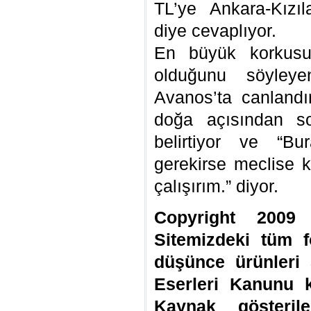
TL’ye Ankara-Kızıla
diye cevaplıyor.
En büyük korkusu
olduğunu söyley
Avanos’ta canlandır
doğa açısından so
belirtiyor ve “B
gerekirse meclise 
çalışırım.” diyor.
Copyright 2009 
Sitemizdeki tüm f
düşünce ürünleri 
Eserleri Kanunu 
Kaynak gösteril