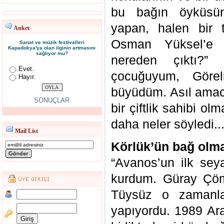
bu bağın öyküsünü
yapan, halen bir 
Anket
Osman Yüksel’e 
Sanat ve müzik festivalleri
Kapadokya'ya olan ilginin artmasını
sağlıyor mu?
nereden çıktı?”
Evet.
çocuğuyum, Göre
Hayır.
büyüdüm. Asıl amacı
SONUÇLAR
bir çiftlik sahibi ol
daha neler söyledi..
Mail List
Körlük’ün bağ olma
“Avanos’un ilk sey
kurdum. Güray Çöml
Tüysüz o zamanlar
yapıyordu. 1989 Ara