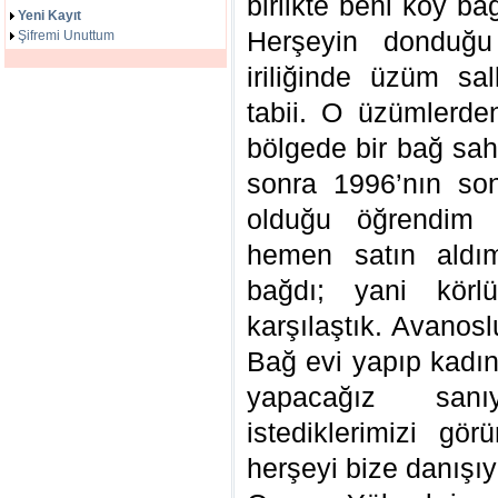
birlikte beni köy ba
Yeni Kayıt
Herşeyin donduğu
Şifremi Unuttum
iriliğinde üzüm sa
tabii. O üzümlerde
bölgede bir bağ sah
sonra 1996’nın son
olduğu öğrendim 
hemen satın aldım
bağdı; yani körl
karşılaştık. Avanos
Bağ evi yapıp kadın
yapacağız san
istediklerimizi gö
herşeyi bize danışıyo