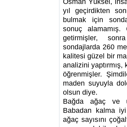
Osman Yüksel, insan
yıl geçirdikten son
bulmak için sonda
sonuç alamamış. 6
getirmişler, sonr
sondajlarda 260 met
kalitesi güzel bir 
analizini yaptırmış, 
öğrenmişler. Şimd
maden suyuyla doldu
olsun diye.
Bağda ağaç ve ü
Babadan kalma iyi 
ağaç sayısını çoğal