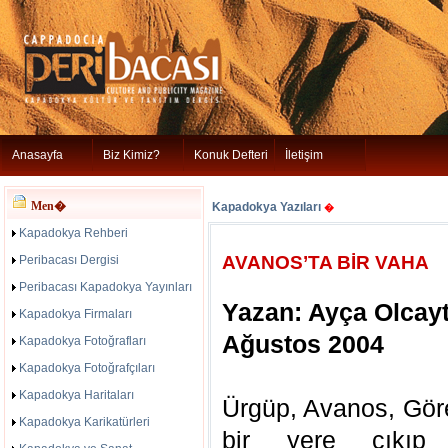
Anasayfa
Biz Kimiz?
Konuk Defteri
İletişim
Men�
Kapadokya Yazıları
�
Kapadokya Rehberi
AVANOS’TA BİR VAHA
Peribacası Dergisi
Peribacası Kapadokya Yayınları
Yazan: Ayça Olcay
Kapadokya Firmaları
Ağustos 2004
Kapadokya Fotoğrafları
Kapadokya Fotoğrafçıları
Kapadokya Haritaları
Ürgüp, Avanos, Gör
Kapadokya Karikatürleri
bir yere çıkıp