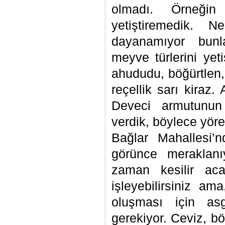
olmadı. Örneğin
yetiştiremedik. N
dayanamıyor bun
meyve türlerini yet
ahududu, böğürtlen
reçellik sarı kiraz
Deveci armutunun
verdik, böylece yöre
Bağlar Mahallesi’n
görünce meraklanı
zaman kesilir aca
işleyebilirsiniz am
oluşması için asg
gerekiyor. Ceviz, b