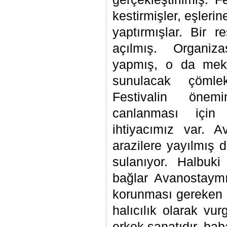
kestirmişler, eşler
yaptırmışlar. Bir r
açılmış. Organiz
yapmış, o da meka
sunulacak çömlek
Festivalin önemi
canlanması için
ihtiyacımız var. 
arazilere yayılmış
sulanıyor. Halbuk
bağlar Avanostaymış
korunması gereken d
halıcılık olarak vu
erkek sanatıdır, bab