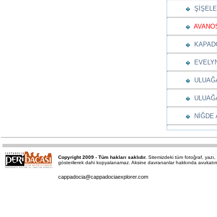
ŞİŞELE
�
AVANOS
�
KAPADO
�
EVELYN
�
ULUAĞA
�
ULUAĞAÇ
�
NİĞDE A
�
Copyright 2009 - Tüm hakları saklıdır.
Sitemizdeki tüm fotoğraf, yaz
gösterilerek dahi kopyalanamaz. Aksine davrananlar hakkında avukatımız 
cappadocia@cappadociaexplorer.com