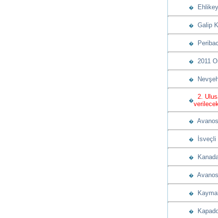
Ehlikeyf
�
Galip K
�
Peribac
�
2011 Ory
�
Nevşehir
�
2. Ulusa
�
verilece
Avanos K
�
İsveçli 
�
Kanada 
�
Avanos B
�
Kaymaklı
�
Kapadok
�