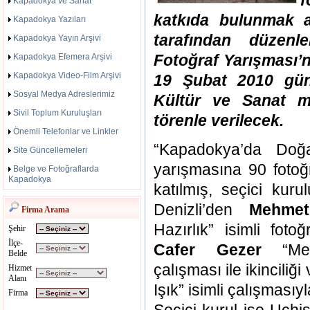
f
Kapadokya ve Sanat
katkıda bulunmak a
Kapadokya Yazıları
tarafından düzen
Kapadokya Yayın Arşivi
Fotoğraf Yarışması’n
Kapadokya Efemera Arşivi
Kapadokya Video-Film Arşivi
19 Şubat 2010 gün
Sosyal Medya Adreslerimiz
Kültür ve Sanat m
Sivil Toplum Kuruluşları
törenle verilecek.
Önemli Telefonlar ve Linkler
“Kapadokya’da Doğ
Site Güncellemeleri
yarışmasına 90 fotoğ
Belge ve Fotoğraflarda
Kapadokya
katılmış, seçici kur
Denizli’den
Mehmet
Firma Arama
Hazırlık” isimli fotoğ
Şehir
İlçe-
Cafer Gezer
“Mesk
Belde
çalışması ile ikinciliği
Hizmet
Alanı
Işık” isimli çalışması
Firma