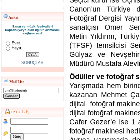
Seçici kurul ise Uçhi
Canon’un Türkiye d
Fotoğraf Dergisi Yayı
Anket
sanatçısı Ömer Serk
Sanat ve müzik festivalleri
Kapadokya'ya olan ilginin artmasını
sağlıyor mu?
Metin Yıldırım, Türk
Evet.
(TFSF) temsilcisi S
Hayır.
Gülyaz ve Nevşehir 
Müdürü Mustafa Alevli
SONUÇLAR
Ödüller ve fotoğraf s
Mail List
Yarışmada hem birin
kazanan Mehmet Ça
dijital fotoğraf maki
dijital fotoğraf makine
Cafer Gezer’e ise 1
fotoğraf makinesi hedi