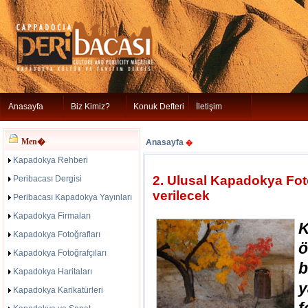
Anasayfa
Biz Kimiz?
Konuk Defteri
İletişim
Men�
Anasayfa
�
Kapadokya Rehberi
2. Ulusal Kapadokya Foto
Peribacası Dergisi
verilecek
Peribacası Kapadokya Yayınları
Kapadokya Firmaları
K
Kapadokya Fotoğrafları
ö
Kapadokya Fotoğrafçıları
Kapadokya Haritaları
Kapadokya Karikatürleri