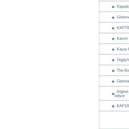
Kapadoky
�
Göreme’
�
KAPTİD’d
�
Kasım a
�
Kayıp G
�
Ürgüp’t
�
The Bos
�
Gamiras
�
Argeus 
�
ediyor
KAFSİD’
�