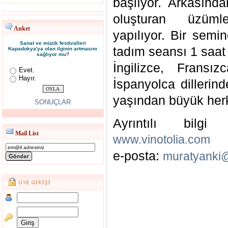
başlıyor. Arkasında
oluşturan üzüml
Anket
yapılıyor. Bir semi
Sanat ve müzik festivalleri
tadım seansı 1 saat
Kapadokya'ya olan ilginin artmasını
sağlıyor mu?
İngilizce, Fransı
Evet.
Hayır.
İspanyolca dillerind
yaşından büyük her
SONUÇLAR
Ayrıntılı bilg
Mail List
www.vinotolia.com
e-posta:
muratyanki@