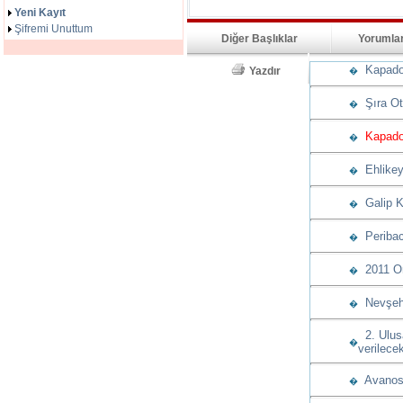
Yeni Kayıt
Şifremi Unuttum
Diğer Başlıklar
Yorumla
Kapadoky
Yazdır
�
Şıra Ote
�
Kapadok
�
Ehlikeyf
�
Galip K
�
Peribac
�
2011 Ory
�
Nevşehir
�
2. Ulusa
�
verilece
Avanos K
�