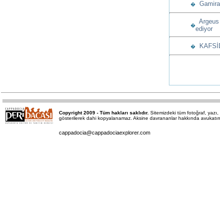
Gamiras
�
Argeus 
�
ediyor
KAFSİD’
�
Copyright 2009 - Tüm hakları saklıdır.
Sitemizdeki tüm fotoğraf, yaz
gösterilerek dahi kopyalanamaz. Aksine davrananlar hakkında avukatımız 
cappadocia@cappadociaexplorer.com