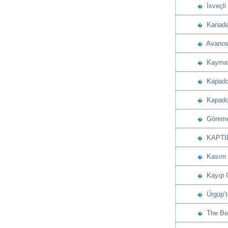
İsveçli 
�
Kanada 
�
Avanos B
�
Kaymaklı
�
Kapadok
�
Kapadoky
�
Göreme’
�
KAPTİD’d
�
Kasım a
�
Kayıp G
�
Ürgüp’t
�
The Bos
�