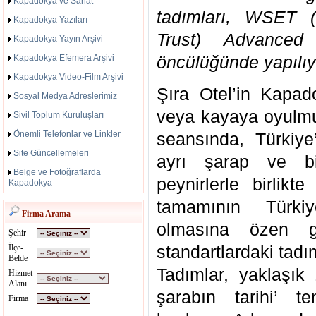
Kapadokya ve Sanat
tadımları, WSET (
Kapadokya Yazıları
Trust) Advanced 
Kapadokya Yayın Arşivi
öncülüğünde yapılıy
Kapadokya Efemera Arşivi
Kapadokya Video-Film Arşivi
Şıra Otel’in Kapad
Sosyal Medya Adreslerimiz
veya kayaya oyulm
Sivil Toplum Kuruluşları
Önemli Telefonlar ve Linkler
seansında, Türkiy
Site Güncellemeleri
ayrı şarap ve bi
Belge ve Fotoğraflarda
peynirlerle birlikte
Kapadokya
tamamının Türkiy
Firma Arama
olmasına özen gös
Şehir
standartlardaki tadım
İlçe-
Belde
Tadımlar, yaklaşık
Hizmet
Alanı
şarabın tarihi’ te
Firma