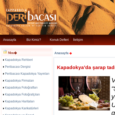
Anasayfa
Biz Kimiz?
Konuk Defteri
İletişim
Men�
Anasayfa
�
Kapadokya Rehberi
Kapadokya’da şarap tadı
Peribacası Dergisi
Peribacası Kapadokya Yayınları
Kapadokya Firmaları
Kapadokya Fotoğrafları
Kapadokya Fotoğrafçıları
Kapadokya Haritaları
U
Kapadokya Karikatürleri