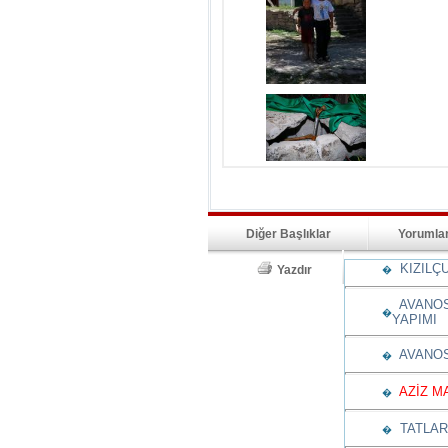
Diğer Başlıklar
Yorumla
KIZILÇU
Yazdır
�
AVANOS'
�
YAPIMI
AVANOS'
�
AZİZ MA
�
TATLARİ
�