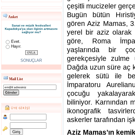
çeşitli mucizeler gerçe
Bugün bütün Hıristi
Anket
gören Aziz Mamas, 3
Sanat ve müzik festivalleri
Kapadokya'ya olan ilginin artmasını
yerel bir aziz olarak
sağlıyor mu?
göre, Roma İmpar
Evet.
Hayır.
yaşlarında bir çoc
gerekçesiyle zulme 
SONUÇLAR
Dağda uzun süre aç k
gelerek sütü ile be
Mail List
İmparatoru Aurelian
çocuğu yakalayarak
biliniyor. Karnından
ikonografik tasvirl
askerler tarafından iş
Aziz Mamas’ın kemik