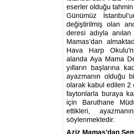
eserler olduğu tahmin 
Günümüz İstanbul’
değiştirilmiş olan 
deresi adıyla anıla
Mamas’dan almaktadı
Hava Harp Okulu'n
alanda Aya Mama Dere
yılların başlarına k
ayazmanın olduğu bil
olarak kabul edilen 2
faytonlarla buraya ka
için Baruthane Müd
ettikleri, ayazman
söylenmektedir.
Aziz Mamas’dan Şe