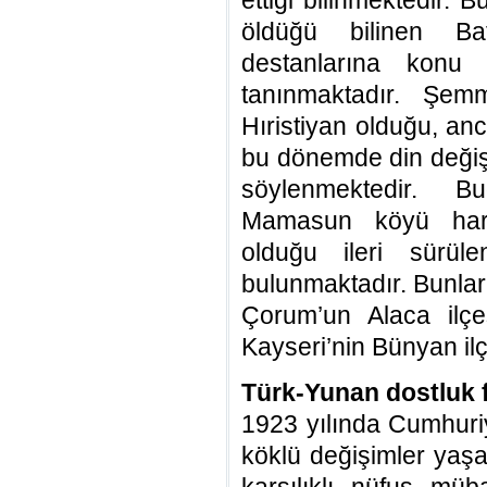
ettiği bilinmektedir. 
öldüğü bilinen Ba
destanlarına konu
tanınmaktadır. Şe
Hıristiyan olduğu, anc
bu dönemde din değişt
söylenmektedir. B
Mamasun köyü hari
olduğu ileri sürül
bulunmaktadır. Bunlar
Çorum’un Alaca ilçe
Kayseri’nin Bünyan ilçe
Türk-Yunan dostluk f
1923 yılında Cumhuriy
köklü değişimler yaşa