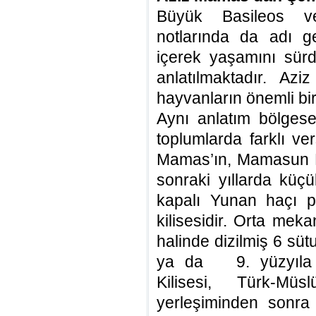
Büyük Basileos ve
notlarında da adı 
içerek yaşamını sür
anlatılmaktadır. Az
hayvanların önemli bir
Aynı anlatım bölgesel
toplumlarda farklı ver
Mamas’ın, Mamasun K
sonraki yıllarda küçük
kapalı Yunan haçı p
kilisesidir. Orta meka
halinde dizilmiş 6 süt
ya da 9. yüzyıla t
Kilisesi, Türk-Müs
yerleşiminden sonra