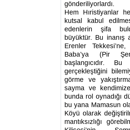
gönderiliyorlardı.
Hem Hıristiyanlar h
kutsal kabul edilme
edenlerin şifa bul
büyüktür. Bu inanış 
Erenler Tekkesi’n
Baba’ya (Pir Şe
başlangıcıdır. Bu
gerçekleştiğini bile
görme ve yakıştırma
sayma ve kendimize
bunda rol oynadığı d
bu yana Mamasun ola
Köyü olarak değiştir
mantıksızlığı göre