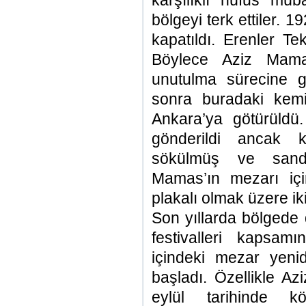
karşılıklı nüfus müba
bölgeyi terk ettiler. 1
kapatıldı. Erenler 
Böylece Aziz Mama
unutulma sürecine g
sonra buradaki kemi
Ankara’ya götürüldü.
gönderildi ancak k
sökülmüş ve sand
Mamas’ın mezarı içi
plakalı olmak üzere ik
Son yıllarda bölgede
festivalleri kapsa
içindeki mezar yeni
başladı. Özellikle 
eylül tarihinde k