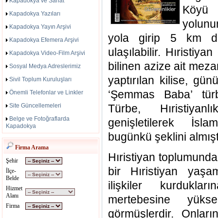
Kapadokya ve Sanat
Köyü 
Kapadokya Yazıları
yolunu
Kapadokya Yayın Arşivi
yola girip 5 km d
Kapadokya Efemera Arşivi
ulaşılabilir. Hıristi
Kapadokya Video-Film Arşivi
bilinen azize ait mez
Sosyal Medya Adreslerimiz
yaptırılan kilise, g
Sivil Toplum Kuruluşları
‘Şemmas Baba’ türbe
Önemli Telefonlar ve Linkler
Site Güncellemeleri
Türbe, Hıristiyan
Belge ve Fotoğraflarda
genişletilerek İsl
Kapadokya
bugünkü şeklini almışt
Firma Arama
Hıristiyan toplumund
Şehir
bir Hıristiyan yaşa
İlçe-
Belde
ilişkiler kurduklar
Hizmet
Alanı
mertebesine yükse
Firma
görmüşlerdir. Onları