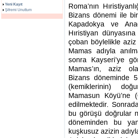
Yeni Kayıt
Roma’nın Hıristiyanl
Şifremi Unuttum
Bizans dönemi ile bi
Kapadokya ve Anado
Hıristiyan dünyasına
çoban böylelikle aziz
Mamas adıyla anılma
sonra Kayseri’ye gö
Mamas’ın, aziz ola
Bizans döneminde 5.
(kemiklerinin) do
Mamasun Köyü’ne (G
edilmektedir. Sonrad
bu görüşü doğrular ni
döneminden bu yan
kuşkusuz azizin adıyla