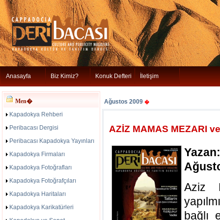
Anasayfa
Biz Kimiz?
Konuk Defteri
İletişim
Men�
Ağustos 2009
�
Kapadokya Rehberi
AZİZ MAMAS MEZARI ve 
Peribacası Dergisi
Peribacası Kapadokya Yayınları
Yazan:
Kapadokya Firmaları
Ağust
Kapadokya Fotoğrafları
Kapadokya Fotoğrafçıları
Aziz 
Kapadokya Haritaları
yapılm
Kapadokya Karikatürleri
bağlı