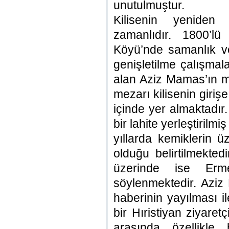
unutulmuştur.
Kilisenin yeniden
zamanlıdır. 1800’lü
Köyü’nde samanlık ve
genişletilme çalışmala
alan Aziz Mamas’ın me
mezarı kilisenin giriş
içinde yer almaktadır.
bir lahite yerleştiril
yıllarda kemiklerin ü
olduğu belirtilmekted
üzerinde ise Erme
söylenmektedir. Azi
haberinin yayılması 
bir Hıristiyan ziyaretç
arasında özellikle