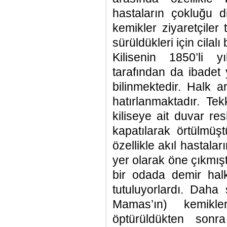
hastaların çokluğu di
kemikler ziyaretçiler
sürüldükleri için cilalı 
Kilisenin 1850’li y
tarafından da ibadet 
bilinmektedir. Halk a
hatırlanmaktadır. Te
kiliseye ait duvar re
kapatılarak örtülmüş
özellikle akıl hastalar
yer olarak öne çıkmıştı
bir odada demir hal
tutuluyorlardı. Dah
Mamas’ın) kemikl
öptürüldükten sonra