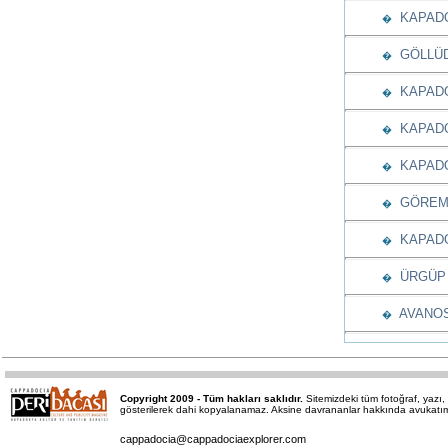
KAPADOK
�
GÖLLÜDA
�
KAPADOK
�
KAPADO
�
KAPADO
�
GÖREME
�
KAPADO
�
ÜRGÜP K
�
AVANOS
�
Copyright 2009 - Tüm hakları saklıdır.
Sitemizdeki tüm fotoğraf, yaz
gösterilerek dahi kopyalanamaz. Aksine davrananlar hakkında avukatımız 
cappadocia@cappadociaexplorer.com