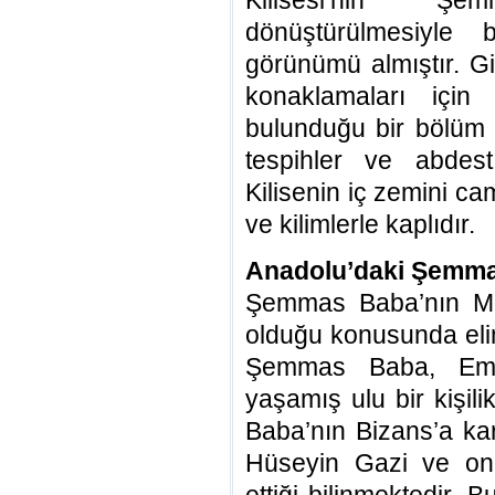
Kilisesi’nin Ş
dönüştürülmesiyle
görünümü almıştır. Gi
konaklamaları için 
bulunduğu bir bölüm 
tespihler ve abdest 
Kilisenin iç zemini c
ve kilimlerle kaplıdır.
Anadolu’daki Şemma
Şemmas Baba’nın Mam
olduğu konusunda elim
Şemmas Baba, Emev
yaşamış ulu bir kişil
Baba’nın Bizans’a kar
Hüseyin Gazi ve onu