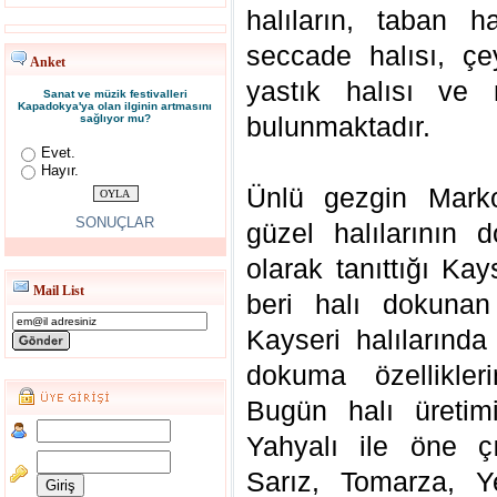
halıların, taban ha
seccade halısı, çey
Anket
yastık halısı ve m
Sanat ve müzik festivalleri
Kapadokya'ya olan ilginin artmasını
bulunmaktadır.
sağlıyor mu?
Evet.
Hayır.
Ünlü gezgin Mark
SONUÇLAR
güzel halılarının 
olarak tanıttığı Ka
Mail List
beri halı dokunan
Kayseri halılarınd
dokuma özellikler
Bugün halı üreti
Yahyalı ile öne çı
Sarız, Tomarza, Y