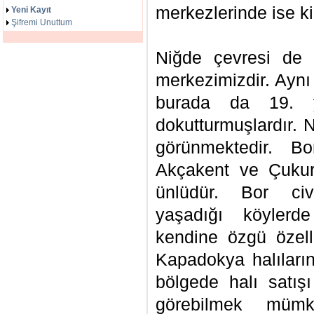
merkezlerinde ise ki
Yeni Kayıt
Şifremi Unuttum
Niğde çevresi de h
merkezimizdir. Aynı 
burada da 19. y
dokutturmuşlardır. 
görünmektedir. Bo
Akçakent ve Çukur
ünlüdür. Bor civ
yaşadığı köylerd
kendine özgü özelli
Kapadokya halılarını
bölgede halı satı
görebilmek mümk