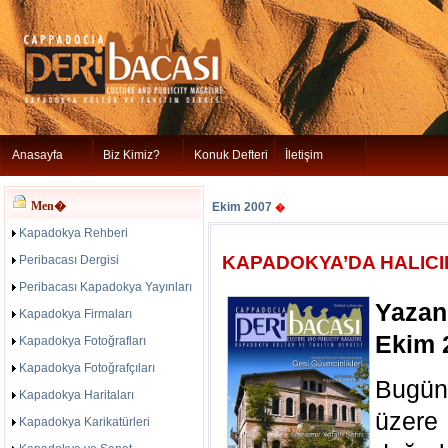
Anasayfa
Biz Kimiz?
Konuk Defteri
İletişim
Men�
Ekim 2007
�
Kapadokya Rehberi
KAPADOKYA’DA HALICI
Peribacası Dergisi
Peribacası Kapadokya Yayınları
Yazan
Kapadokya Firmaları
Ekim 
Kapadokya Fotoğrafları
Kapadokya Fotoğrafçıları
Bugün
Kapadokya Haritaları
üzere
Kapadokya Karikatürleri