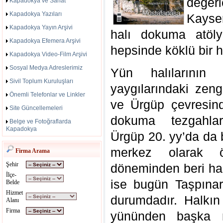
değer
Kapadokya ve Sanat
Kapadokya Yazıları
Kayser
Kapadokya Yayın Arşivi
halı dokuma atölyes
Kapadokya Efemera Arşivi
hepsinde köklü bir h
Kapadokya Video-Film Arşivi
Sosyal Medya Adreslerimiz
Yün halılarını
Sivil Toplum Kuruluşları
yaygılarındaki zeng
Önemli Telefonlar ve Linkler
ve Ürgüp çevresinde
Site Güncellemeleri
dokuma tezgahları
Belge ve Fotoğraflarda
Kapadokya
Ürgüp 20. yy’da da b
merkez olarak ön
Firma Arama
Şehir
döneminden beri hal
İlçe-
ise bugün Taşpınar 
Belde
Hizmet
durumdadır. Halkın 
Alanı
Firma
yününden başka 