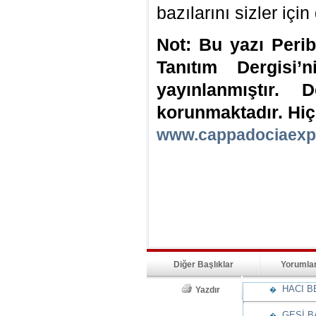
bazılarını sizler için
Not: Bu yazı Peri
Tanıtım Dergisi
yayınlanmıştır. D
korunmaktadır. Hiç
www.cappadociaexp
Diğer Başlıklar
Yorumla
HACI BE
Yazdır
�
GESİ BA
�