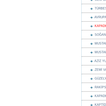
TÜRBESİ
�
AVRUPA 
�
KAPADOK
�
SOĞANL
�
MUSTAF
�
MUSTAF
�
AZİZ YU
�
ZEMİ VA
�
GÜZELYU
�
RAKİPSİ
�
KAPADO
�
KAPTİD
�