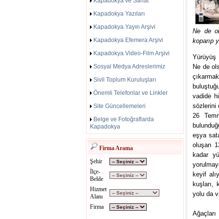
Kapadokya ve Sanat
Kapadokya Yazıları
Kapadokya Yayın Arşivi
Ne de ol
Kapadokya Efemera Arşivi
koparıp y
Kapadokya Video-Film Arşivi
Yürüyüş 
Sosyal Medya Adreslerimiz
Ne de ol
çıkarmak
Sivil Toplum Kuruluşları
buluştuğ
Önemli Telefonlar ve Linkler
vadide h
sözlerini
Site Güncellemeleri
26 Temm
Belge ve Fotoğraflarda
bulunduğ
Kapadokya
eşya sat
oluşan 1
Firma Arama
kadar yü
Şehir
yorulmay
İlçe-
keyif alı
Belde
kuşları,
Hizmet
yolu da v
Alanı
Firma
Ağaçları