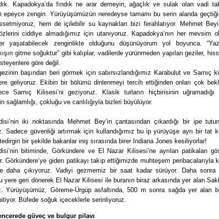
ndık. Kapadokya’da fındık ne arar demeyin, ağaçlık ve sulak olan vadi tab
n epeyce zengin. Yürüyüşümüzün neredeyse tamamı bu serin alanda geçtiği
ssetmiyoruz, hem de içilebilir su kaynakları bizi ferahlatıyor. Mehmet Bey
özlerini ciddiye almadığımız için utanıyoruz. Kapadokya’nın her mevsim o
er yaşatabilecek zenginlikte olduğunu düşünüyorum yol boyunca. “Ya
 kışın gitme soğuktur” gibi kalıplar, vadilerde yürünmeden yapılan geziler, hi
steyenlere göre değil.
ezinin başından beri görmek için sabırsızlandığımız Karabulut ve Sarnıç kil
ere geliyoruz. Ekibin bir bölümü dinlenmeyi tercih ettiğinden onları çok be
ece Sarnıç Kilisesi’ni geziyoruz. Klasik turların hiçbirisinin uğramadığı 
nin sağlamlığı, çokluğu ve canlılığıyla bizleri büyülüyor.
isi’nin iki noktasında Mehmet Bey’in çantasından çıkardığı bir ipe tutun
. Sadece güvenliği artırmak için kullandığımız bu ip yürüyüşe ayrı bir tat ka
tedirgin bir şekilde bakanlar iniş sırasında birer Indiana Jones kesiliyorlar!
si’nin bitiminde, Görkündere ve El Nazar Kilisesi’ne ayrılan patikaları gö
r. Görkündere’ye giden patikayı takip ettiğimizde muhteşem peribacalarıyla k
ye daha çıkıyoruz. Vadiyi gezmemiz bir saat kadar sürüyor. Daha sonra 
 yere geri dönerek El Nazar Kilisesi ile buranın biraz arkasında yer alan Saklı
z. Yürüyüşümüz, Göreme-Ürgüp asfaltında, 500 m sonra sağda yer alan bi
itiyor. Büfede soğuk içeceklerle serinliyoruz.
encerede güveç ve bulgur pilavı