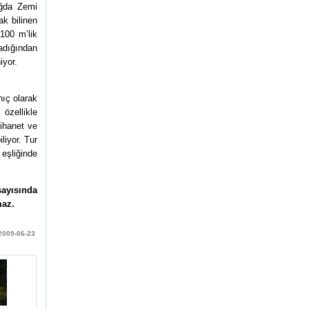
ağda Zemi
ak bilinen
100 m’lik
adığından
iyor.
nıç olarak
 özellikle
 ihanet ve
iliyor. Tur
eşliğinde
sayısında
maz.
 2009-06-23