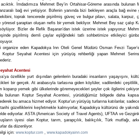
i acıktık. İmdadımıza Mehmet Bey’in Ortahisar-Göreme arasında bulunan 
nzaralı bağ evi yetişiyor. Büfenin yanında bizi bekleyen araçla bağ evine 
kibini, toprak tencerede pişirilmiş güveç ve bulgur pilavı, salata, karpuz, ç
le yöresel şaraptan oluşan nefis bir yemek bekliyor. Mehmet Bey saz çalıp 
i söylüyor. Bizler de Refik Başaran’dan istek üzerine istek yapıyoruz Mehm
şinde pişirilmiş demli çaylar eşliğindeki tatlı sohbetimize etkileyici günb
oyuyor.
i organize eden Kapadokya Inn Oteli Genel Müdürü Osman Fevzi Taşer’
Koptur Seyahat Acentesi için yürüyüş rehberliği yapan Mehmet Serin
ederiz.
eyahat Acentesi
’ya özellikle yurt dışından gelenlerin buradaki insanların yaşayışını, kül
ikleri bir gerçek. At arabasıyla tarlasına giden köylüler, vadilerdeki çeşitlili
 koparıp yemek gibi ülkelerinde göremeyecekleri şeyler çok ilgilerini çekiyo
’da bulunan Koptur Seyahat Acentesi, yürüdüğümüz bölgede daha kapsam
ederek bu amaca hizmet ediyor. Koptur’un yürüyüş turlarına katılanlar, sadece
tarihi güzelliklerini keşfetmekle kalmıyorlar, Kapadokya kültürünü de yakın
 elde ediyorlar. ASTA (American Society of Travel Agents), UFTAA ve Gezgin
luşların üyesi olan Koptur, tarım, şarapçılık, balıkçılık, Türk mutfağı, arke
urlar da düzenliyor.
bilgi için:
,
www.koptur.com
www.kapadokyainn.com