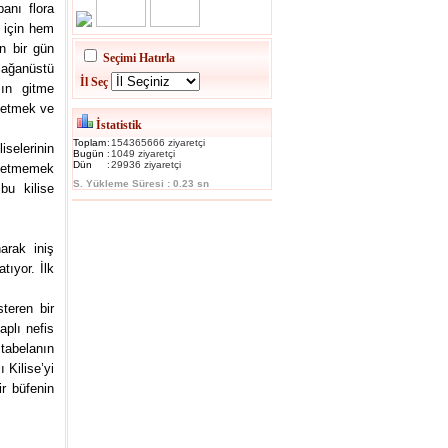
anı flora
 için hem
in bir gün
Seçimi Hatırla
lağanüstü
İl Seç
zın gitme
ssetmek ve
İstatistik
Toplam
:
154365666 ziyaretçi
iselerinin
Bugün
:
1049 ziyaretçi
Dün
:
29936 ziyaretçi
kletmemek
S. Yükleme Süresi : 0.23 sn
bu kilise
arak iniş
tıyor. İlk
steren bir
aplı nefis
tabelanın
 Kilise’yi
r büfenin