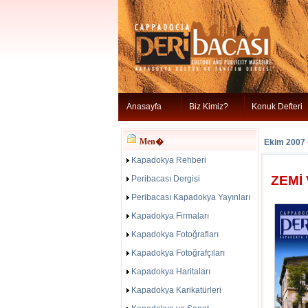
Anasayfa
Biz Kimiz?
Konuk Defteri
Men�
Ekim 2007
Kapadokya Rehberi
ZEMİ
Peribacası Dergisi
Peribacası Kapadokya Yayınları
Kapadokya Firmaları
Kapadokya Fotoğrafları
Kapadokya Fotoğrafçıları
Kapadokya Haritaları
Kapadokya Karikatürleri