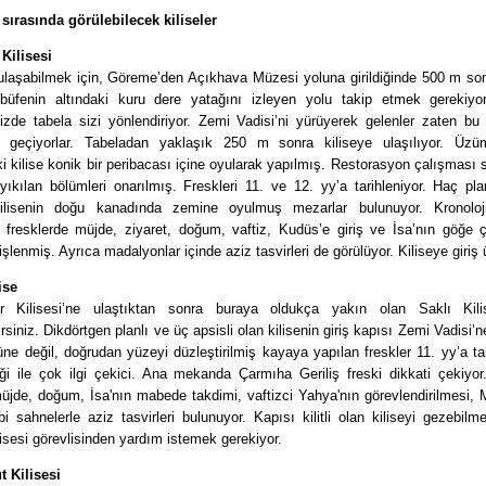
sırasında görülebilecek kiliseler
Kilisesi
 ulaşabilmek için, Göreme’den Açıkhava Müzesi yoluna girildiğinde 500 m so
büfenin altındaki kuru dere yatağını izleyen yolu takip etmek gerekiy
inizde tabela sizi yönlendiriyor. Zemi Vadisi’ni yürüyerek gelenler zaten bu
 geçiyorlar. Tabeladan yaklaşık 250 m sonra kiliseye ulaşılıyor. Üzü
i kilise konik bir peribacası içine oyularak yapılmış. Restorasyon çalışması
 yıkılan bölümleri onarılmış. Freskleri 11. ve 12. yy’a tarihleniyor. Haç pl
kilisenin doğu kanadında zemine oyulmuş mezarlar bulunuyor. Kronoloj
 fresklerde müjde, ziyaret, doğum, vaftiz, Kudüs’e giriş ve İsa’nın göğe ç
işlenmiş. Ayrıca madalyonlar içinde aziz tasvirleri de görülüyor. Kiliseye giriş ü
ise
r Kilisesi’ne ulaştıktan sonra buraya oldukça yakın olan Saklı Kili
irsiniz. Dikdörtgen planlı ve üç apsisli olan kilisenin giriş kapısı Zemi Vadisi’n
ne değil, doğrudan yüzeyi düzleştirilmiş kayaya yapılan freskler 11. yy’a tar
ği ile çok ilgi çekici. Ana mekanda Çarmıha Geriliş freski dikkati çekiyor
üjde, doğum, İsa'nın mabede takdimi, vaftizci Yahya'nın görevlendirilmesi,
i sahnelerle aziz tasvirleri bulunuyor. Kapısı kilitli olan kiliseyi gezebilm
isesi görevlisinden yardım istemek gerekiyor.
t Kilisesi