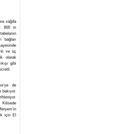
nra sağda
or. 800 m
 tabelanın
m bağları
 sayesinde
anlı ve üç
ik olarak
ıkışı gibi
cretli.
se’ye de
e bakıyor.
ihleniyor.
. Kilisede
 Meryem’in
ek için El