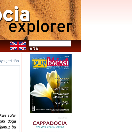
faya geri dön
kan sular
gibi doğa
uğumuz bu