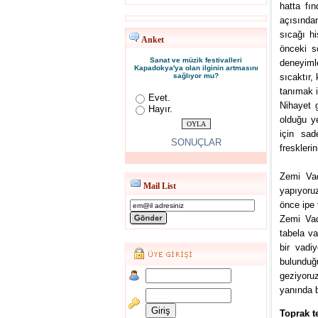
hatta fı
açısında
sıcağı hi
Anket
önceki s
Sanat ve müzik festivalleri
deneyiml
Kapadokya'ya olan ilginin artmasını
sağlıyor mu?
sıcaktır,
tanımak i
Evet.
Nihayet g
Hayır.
olduğu y
için sad
SONUÇLAR
freskleri
Zemi Vad
Mail List
yapıyoruz
önce ipe 
Zemi Vadi
tabela va
bir vadi
bulunduğu
geziyoru
yanında b
Toprak t