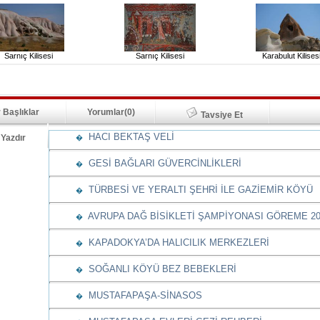
Sarnıç Kilisesi
Sarnıç Kilisesi
Karabulut Kilises
 Başlıklar
Yorumlar(0)
Tavsiye Et
HACI BEKTAŞ VELİ
Yazdır
�
GESİ BAĞLARI GÜVERCİNLİKLERİ
�
TÜRBESİ VE YERALTI ŞEHRİ İLE GAZİEMİR KÖYÜ
�
AVRUPA DAĞ BİSİKLETİ ŞAMPİYONASI GÖREME 20
�
KAPADOKYA’DA HALICILIK MERKEZLERİ
�
SOĞANLI KÖYÜ BEZ BEBEKLERİ
�
MUSTAFAPAŞA-SİNASOS
�