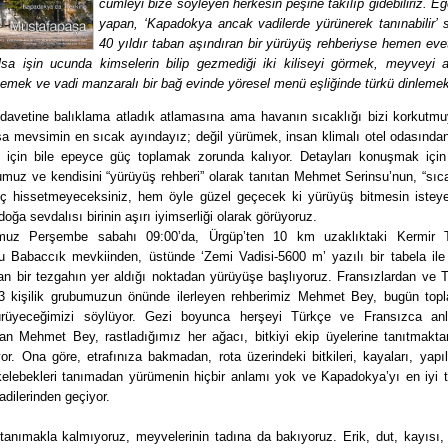
cümleyi bize söyleyen herkesin peşine takılıp gidebiliriz. Eğ
yapan, ‘Kapadokya ancak vadilerde yürünerek tanınabilir’ s
40 yıldır taban aşındıran bir yürüyüş rehberiyse hemen eve
sa işin ucunda kimselerin bilip gezmediği iki kiliseyi görmek, meyveyi 
emek ve vadi manzaralı bir bağ evinde yöresel menü eşliğinde türkü dinlemek
davetine balıklama atladık atlamasına ama havanın sıcaklığı bizi korkutmuy
sa mevsimin en sıcak ayındayız; değil yürümek, insan klimalı otel odasından
 için bile epeyce güç toplamak zorunda kalıyor. Detayları konuşmak içi
umuz ve kendisini “yürüyüş rehberi” olarak tanıtan Mehmet Serinsu’nun, “sıc
iç hissetmeyeceksiniz, hem öyle güzel geçecek ki yürüyüş bitmesin isteye
 doğa sevdalısı birinin aşırı iyimserliği olarak görüyoruz.
uz Perşembe sabahı 09:00’da, Ürgüp’ten 10 km uzaklıktaki Kermir Te
u Babaccık mevkiinden, üstünde ‘Zemi Vadisi-5600 m’ yazılı bir tabela ile 
an bir tezgahın yer aldığı noktadan yürüyüşe başlıyoruz. Fransızlardan ve T
3 kişilik grubumuzun önünde ilerleyen rehberimiz Mehmet Bey, bugün to
rüyeceğimizi söylüyor. Gezi boyunca herşeyi Türkçe ve Fransızca an
an Mehmet Bey, rastladığımız her ağacı, bitkiyi ekip üyelerine tanıtmaktan
yor. Ona göre, etrafınıza bakmadan, rota üzerindeki bitkileri, kayaları, yapıl
 kelebekleri tanımadan yürümenin hiçbir anlamı yok ve Kapadokya’yı en iyi 
adilerinden geçiyor.
 tanımakla kalmıyoruz, meyvelerinin tadına da bakıyoruz. Erik, dut, kayısı,