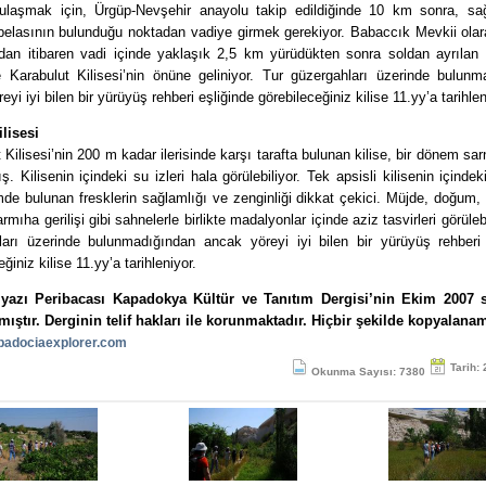
 ulaşmak için, Ürgüp-Nevşehir anayolu takip edildiğinde 10 km sonra, s
belasının bulunduğu noktadan vadiye girmek gerekiyor. Babaccık Mevkii olar
dan itibaren vadi içinde yaklaşık 2,5 km yürüdükten sonra soldan ayrılan 
le Karabulut Kilisesi’nin önüne geliniyor. Tur güzergahları üzerinde bulunm
eyi iyi bilen bir yürüyüş rehberi eşliğinde görebileceğiniz kilise 11.yy’a tarihlen
lisesi
 Kilisesi’nin 200 m kadar ilerisinde karşı tarafta bulunan kilise, bir dönem sar
ış. Kilisenin içindeki su izleri hala görülebiliyor. Tek apsisli kilisenin içindeki
de bulunan fresklerin sağlamlığı ve zenginliği dikkat çekici. Müjde, doğum,
rmıha gerilişi gibi sahnelerle birlikte madalyonlar içinde aziz tasvirleri görüleb
ları üzerinde bulunmadığından ancak yöreyi iyi bilen bir yürüyüş rehberi 
ğiniz kilise 11.yy’a tarihleniyor.
yazı Peribacası Kapadokya Kültür ve Tanıtım Dergisi’nin Ekim 2007 
mıştır. Derginin telif hakları ile korunmaktadır. Hiçbir şekilde kopyalana
adociaexplorer.com
Tarih:
Okunma Sayısı: 7380