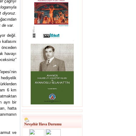
er çağrıyı
loganıyla
t diyoruz.
ağacından
 de var.
or değil.
 kafasını
n önceden
ak havayı
ceksiniz”
pesi’nin
hediyelik
ürklerden
plam 6 km
latmaktan
 ayrı bir
arı, hatta
tanımanın
Nevşehir Hava Durumu
 armut ve