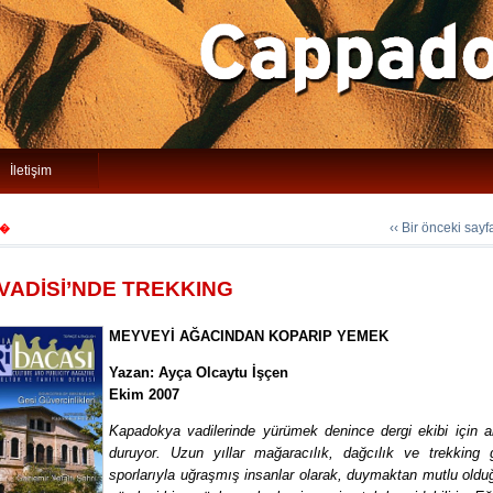
İletişim
‹‹ Bir önceki say
�
 VADİSİ’NDE TREKKING
MEYVEYİ AĞACINDAN KOPARIP YEMEK
Yazan: Ayça Olcaytu İşçen
Ekim 2007
Kapadokya vadilerinde yürümek denince dergi ekibi için a
duruyor. Uzun yıllar mağaracılık, dağcılık ve trekking 
sporlarıyla uğraşmış insanlar olarak, duymaktan mutlu old