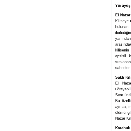
Yürüyüş 
El Nazar 
Kiliseye
bulunan 
ilerlediğ
yanından
arasındak
kilisenin
apsisli 
sıralanan
sahneler 
Saklı Kil
El Naza
uğrayabil
Sıva üstü
Bu özelli
ayrıca, m
ölümü gib
Nazar Kil
Karabulu