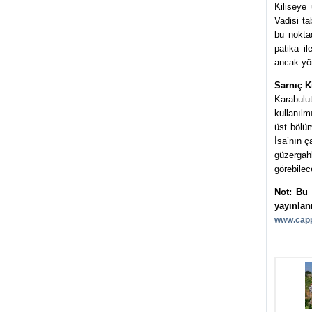
Kiliseye
Vadisi ta
bu nokta
patika i
ancak yör
Sarnıç Ki
Karabulut
kullanılm
üst bölüm
İsa’nın ça
güzergah
görebilece
Not: Bu 
yayınlan
www.capp