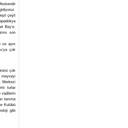
Meskendir
gidiyoruz.
eşit çeşit
Kapadokya
et Bey’e.
atımı son
e ve aynı
su’ya çok
türünü çok
k, meyveyi
r. Merkezi
lı turlar
 vadilerin
dan tanıma
ler Kulübü
oloji gibi