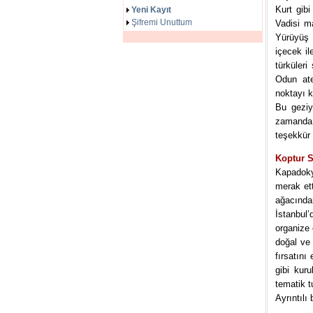
Kurt gib
Yeni Kayıt
Şifremi Unuttum
Vadisi ma
Yürüyüş e
içecek i
türküler
Odun ate
noktayı k
Bu geziy
zamanda 
teşekkür 
Koptur S
Kapadokya
merak ett
ağacından
İstanbul
organize 
doğal ve 
fırsatını
gibi kuru
tematik t
Ayrıntılı 