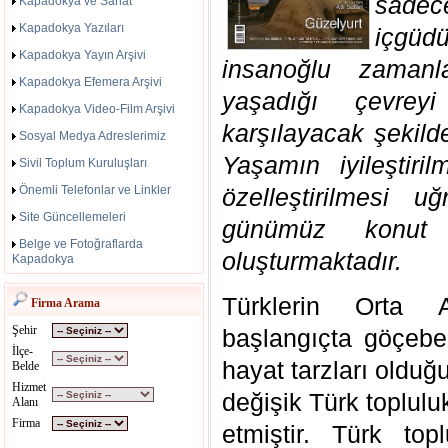
sad
Kapadokya ve Sanat
Kapadokya Yazıları
içgüdü
Kapadokya Yayın Arşivi
insanoğlu zamanl
Kapadokya Efemera Arşivi
yaşadığı çevreyi
Kapadokya Video-Film Arşivi
karşılayacak şekild
Sosyal Medya Adreslerimiz
Yaşamın iyileştir
Sivil Toplum Kuruluşları
Önemli Telefonlar ve Linkler
özelleştirilmesi 
Site Güncellemeleri
günümüz konut m
Belge ve Fotoğraflarda
oluşturmaktadır.
Kapadokya
Türklerin Orta A
Firma Arama
Şehir
başlangıçta göçebe 
İlçe-
hayat tarzları olduğ
Belde
Hizmet
değişik Türk toplul
Alanı
Firma
etmiştir. Türk top