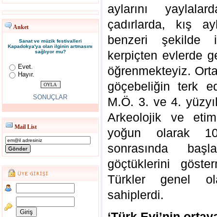
aylarını yaylalar
çadırlarda, kış ay
Anket
benzeri şekilde
Sanat ve müzik festivalleri
Kapadokya'ya olan ilginin artmasını
kerpiçten evlerde ge
sağlıyor mu?
Evet.
öğrenmekteyiz. Orta
Hayır.
göçebeliğin terk ed
SONUÇLAR
M.Ö. 3. ve 4. yüzyıl
Arkeolojik ve etimo
Mail List
yoğun olarak 10
sonrasında başl
göçtüklerini göste
Türkler genel ol
sahiplerdi.
‘Türk Evi’nin ortaya