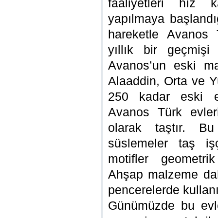
faaliyetleri hız 
yapılmaya başlandığ
hareketle Avanos 
yıllık bir geçmişi
Avanos’un eski mah
Alaaddin, Orta ve Y
250 kadar eski ev
Avanos Türk evler
olarak taştır. B
süslemeler taş işçi
motifler geometrik
Ahşap malzeme dah
pencerelerde kullanı
Günümüzde bu evle