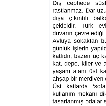
Dış cephede süsle
rastlanmaz. Dar uzu
dışa çıkıntılı bal
çekicidir. Türk e
duvarın çevrelediği 
Avluya sokaktan büy
günlük işlerin yapıld
katlıdır, bazen üç ka
kat, depo, kiler ve a
yaşam alanı üst kat
ahşap bir merdivenle
Üst katlarda ‘sofa
kullanım mekanı dik
tasarlanmış odalar so