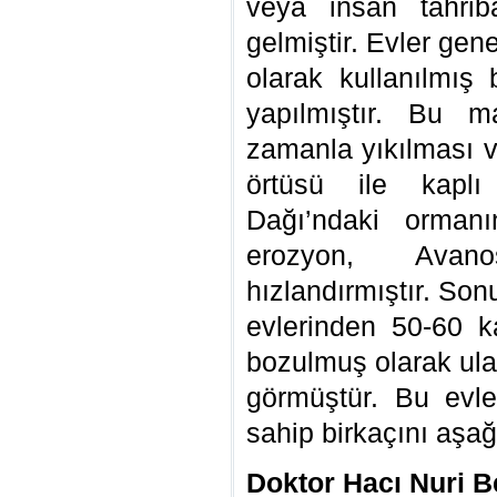
veya insan tahri
gelmiştir. Evler gen
olarak kullanılmış
yapılmıştır. Bu m
zamanla yıkılması
örtüsü ile kaplı
Dağı’ndaki orman
erozyon, Avanos
hızlandırmıştır. So
evlerinden 50-60 
bozulmuş olarak ula
görmüştür. Bu evler
sahip birkaçını aşağ
Doktor Hacı Nuri 