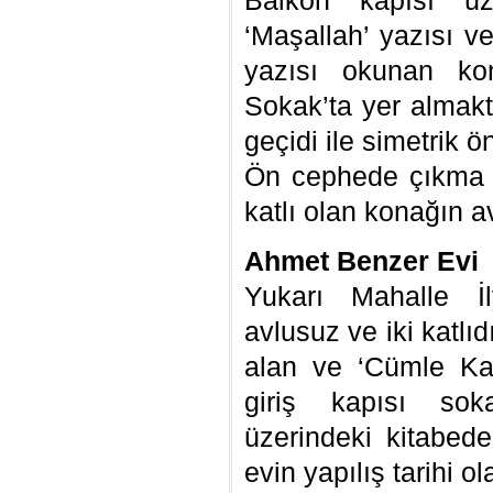
Balkon kapısı üz
‘Maşallah’ yazısı ve
yazısı okunan ko
Sokak’ta yer almakta
geçidi ile simetrik 
Ön cephede çıkma bi
katlı olan konağın a
Ahmet Benzer Evi
Yukarı Mahalle İ
avlusuz ve iki katlı
alan ve ‘Cümle Kapı
giriş kapısı sok
üzerindeki kitabede
evin yapılış tarihi ol