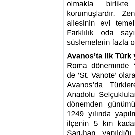
olmakla birlikte
korumuşlardır. Ze
ailesinin evi temel
Farklılık oda say
süslemelerin fazla ol
Avanos’ta ilk Türk 
Roma döneminde ‘
de ‘St. Vanote’ olar
Avanos’da Türkler
Anadolu Selçuklula
dönemden günümüz
1249 yılında yapıl
ilçenin 5 km kada
Saruhan, yapıldığı