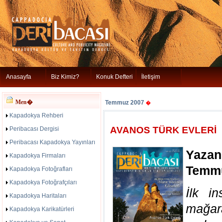
Anasayfa
Biz Kimiz?
Konuk Defteri
İletişim
Men�
Temmuz 2007
�
Kapadokya Rehberi
AVANOS TÜRK EVLERİ
Peribacası Dergisi
Peribacası Kapadokya Yayınları
Yazan
Kapadokya Firmaları
Temm
Kapadokya Fotoğrafları
Kapadokya Fotoğrafçıları
İlk i
Kapadokya Haritaları
mağar
Kapadokya Karikatürleri