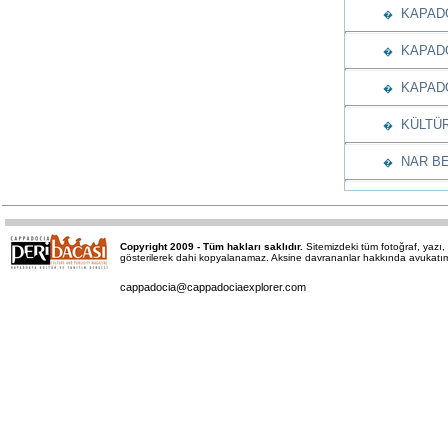
KAPADOK
�
KAPADO
�
KAPADO
�
KÜLTÜR
�
NAR BE
�
Copyright 2009 - Tüm hakları saklıdır.
Sitemizdeki tüm fotoğraf, yaz
gösterilerek dahi kopyalanamaz. Aksine davrananlar hakkında avukatımız 
cappadocia@cappadociaexplorer.com