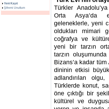
Yeni Kayıt
Türkler Anadolu’ya
Şifremi Unuttum
Orta Asya’da ed
geleneklerle, yeni 
oldukları mimari ge
coğrafya ve kültüre
yeni bir tarzın or
tarzın oluşumunda 
Bizans’a kadar tüm 
dininin etkisi büyü
adlandırılan olgu
Türklerde konut, s
öne çıktığı bir şek
kültürel ve duygus
veren ve insanda ai