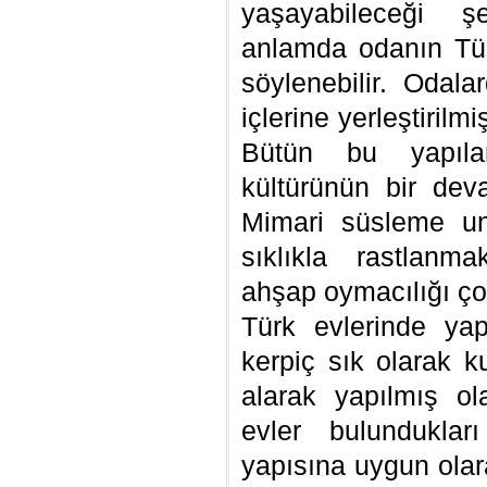
yaşayabileceği ş
anlamda odanın Tür
söylenebilir. Odala
içlerine yerleştirilm
Bütün bu yapıl
kültürünün bir deva
Mimari süsleme un
sıklıkla rastlanma
ahşap oymacılığı ço
Türk evlerinde ya
kerpiç sık olarak k
alarak yapılmış ol
evler bulunduklar
yapısına uygun olar