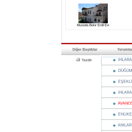
Mustafa Bekir Erdil Evi
Diğer Başlıklar
Yorumla
IHLARA 
Yazdır
�
DÜĞÜML
�
EŞEKLİ
�
IHLARA 
�
AVANOS
�
EHLİKE
�
ANILARI
�