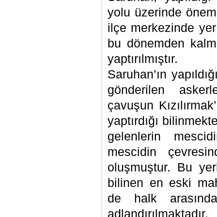
yolu üzerinde öneml
ilçe merkezinde yer
bu dönemden kalma
yaptırılmıştır.
Saruhan’ın yapıldı
gönderilen asker
çavuşun Kızılırmak’
yaptırdığı bilinmek
gelenlerin mescid
mescidin çevresin
oluşmuştur. Bu ye
bilinen en eski ma
de halk arasınd
adlandırılmaktadır.