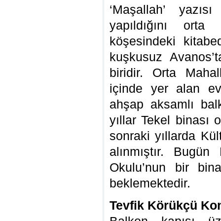
‘Maşallah’ yazısı
yapıldığını ort
köşesindeki kitab
kuşkusuz Avanos’t
biridir. Orta Maha
içinde yer alan ev
ahşap aksamlı balk
yıllar Tekel binası 
sonraki yıllarda Kül
alınmıştır. Bugü
Okulu’nun bir bin
beklemektedir.
Tevfik Körükçü Ko