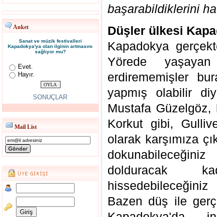
başarabildiklerini ha
Anket
Düşler ülkesi Kap
Sanat ve müzik festivalleri
Kapadokya gerçekt
Kapadokya'ya olan ilginin artmasını
sağlıyor mu?
Yörede yaşayan 
Evet.
erdirememişler bu
Hayır.
yapmış olabilir diy
SONUÇLAR
Mustafa Güzelgöz, 
Korkut gibi, Gulli
Mail List
olarak karşımıza çık
dokunabileceğiniz
dolduracak ka
hissedebileceğini
Bazen düş ile gerç
Kapadokya'da, i