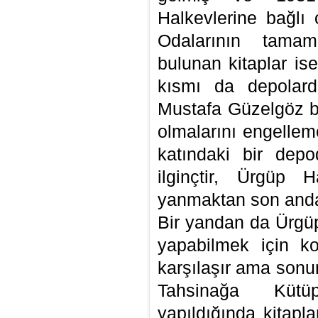
Halkevlerine bağlı 
Odalarının tamamı
bulunan kitaplar is
kısmı da depolard
Mustafa Güzelgöz bu
olmalarını engelleme
katındaki bir dep
ilginçtir, Ürgüp Ha
yanmaktan son anda 
Bir yandan da Ürgü
yapabilmek için kol
karşılaşır ama sonun
Tahsinağa Kütüp
yapıldığında kitapl