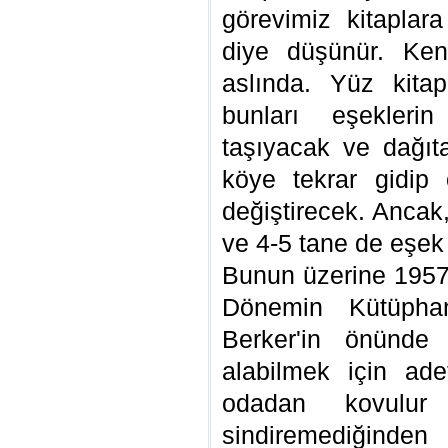
görevimiz kitaplar
diye düşünür. Ken
aslında. Yüz kitap
bunları eşeklerin
taşıyacak ve dağı
köye tekrar gidip o
değiştirecek. Ancak
ve 4-5 tane de eşek 
Bunun üzerine 1957 
Dönemin Kütüpha
Berker'in önünde
alabilmek için ad
odadan kovulu
sindiremediğinde