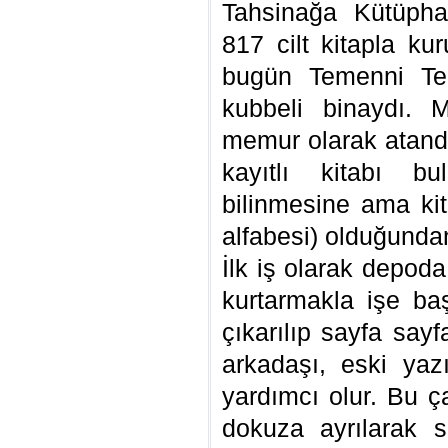
Tahsinağa Kütüpha
817 cilt kitapla ku
bugün Temenni Tep
kubbeli binaydı. 
memur olarak atandı
kayıtlı kitabı bul
bilinmesine ama kit
alfabesi) olduğunda
İlk iş olarak depod
kurtarmakla işe baş
çıkarılıp sayfa sayfa
arkadaşı, eski yaz
yardımcı olur. Bu ça
dokuza ayrılarak sı