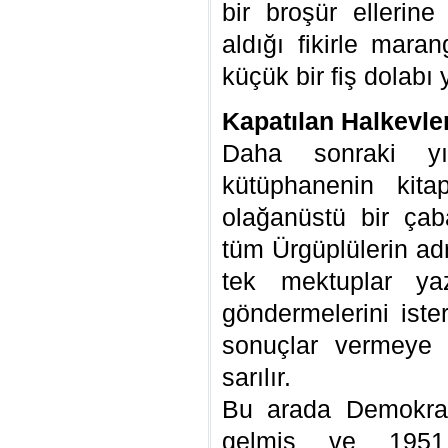
bir broşür ellerin
aldığı fikirle mara
küçük bir fiş dolabı y
Kapatılan Halkevler
Daha sonraki yı
kütüphanenin kitap
olağanüstü bir çaba
tüm Ürgüplülerin ad
tek mektuplar ya
göndermelerini iste
sonuçlar vermeye 
sarılır.
Bu arada Demokrat 
gelmiş ve 1951 