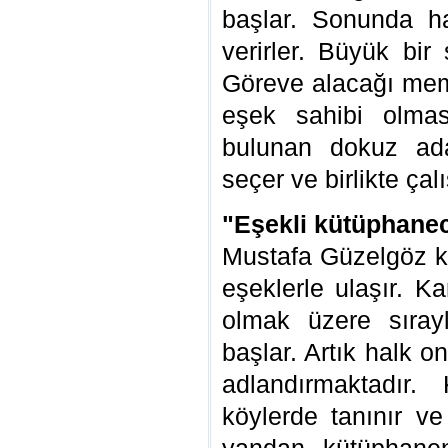
başlar. Sonunda ha
verirler. Büyük bir
Göreve alacağı mem
eşek sahibi olmas
bulunan dokuz ada
seçer ve birlikte ça
"Eşekli kütüphanec
Mustafa Güzelgöz k
eşeklerle ulaşır. K
olmak üzere sıray
başlar. Artık halk o
adlandırmaktadır
köylerde tanınır ve