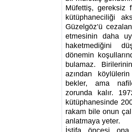
Müfettiş, gereksiz f
kütüphaneciliği ak
Güzelgöz'ü cezalandı
etmesinin daha uy
haketmediğini dü
dönemin koşullarınd
bulamaz. Birileri
azından köylüleri
bekler, ama nafil
zorunda kalır. 19
kütüphanesinde 200 
rakam bile onun çal
anlatmaya yeter.
İstifa öncesi ona