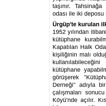
taşınır. Tahsinağa
odası ile iki deposu 
Ürgüp'te kurulan i
1952 yılından itiba
kütüphane kurabilm
Kapatılan Halk Odal
kişiliğinin malı old
kullanılabileceğ
kütüphane yapabil
görüşerek "Kütüp
Derneği" adıyla bi
çalışmaları sonucu
Köyü'nde açılır. K