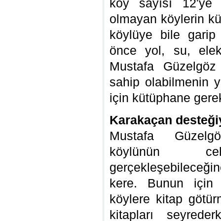
köy sayısı 12'ye ç
olmayan köylerin kü
köylüye bile garip
önce yol, su, elekt
Mustafa Güzelgöz ı
sahip olabilmenin 
için kütüphane gerek
Karakaçan desteğiy
Mustafa Güzelgö
köylünün ceha
gerçekleşebileceğ
kere. Bunun için
köylere kitap götür
kitapları seyrede