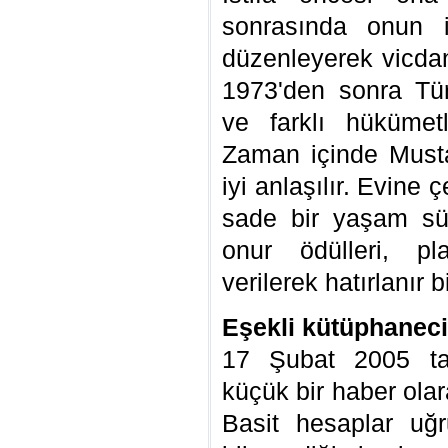
sonrasında onun i
düzenleyerek vicdanl
1973'den sonra Tür
ve farklı hükümetl
Zaman içinde Must
iyi anlaşılır. Evine ç
sade bir yaşam sürd
onur ödülleri, pla
verilerek hatırlanır 
Eşekli kütüphaneci
17 Şubat 2005 tari
küçük bir haber olar
Basit hesaplar uğr