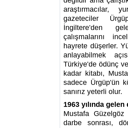
değildir ama çalışt
araştırmacılar, 
gazeteciler Ürgüp
İngiltere'den g
çalışmalarını ince
hayrete düşerler. Y
anlayabilmek açı
Türkiye'de ödünç ver
kadar kitabı, Must
sadece Ürgüp'ün kö
sanırız yeterli olur.
1963 yılında gelen 
Mustafa Güzelgöz 
darbe sonrası, dö