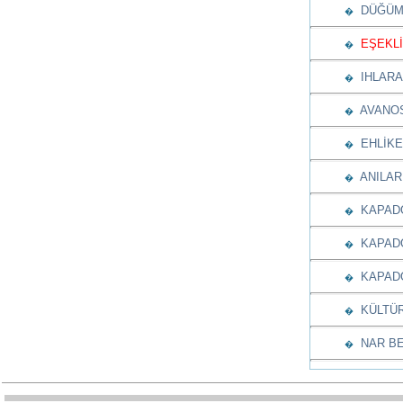
DÜĞÜML
�
EŞEKLİ
�
IHLARA 
�
AVANOS
�
EHLİKE
�
ANILARI
�
KAPADOK
�
KAPADO
�
KAPADO
�
KÜLTÜR
�
NAR BE
�