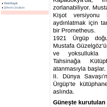
Yeni Kayıt
zorlanabiliyor. Mus
Şifremi Unuttum
Kişot versiyonu b
aydınlatmak için ta
bir Prometheus.
1921 Ürgüp doğu
Mustafa Güzelgöz'ün
ve yoksullukla 
Tahsinağa Kütüp
atanmasıyla başlar. 
II. Dünya Savaşı'n
Ürgüp'te kütüphane
aslında.
Güneşte kurutulan 