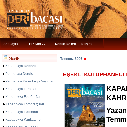
Anasayfa
Biz Kimiz?
Konuk Defteri
İletişim
Men�
Temmuz 2007
�
Kapadokya Rehberi
EŞEKLİ KÜTÜPHANECİ
Peribacası Dergisi
Peribacası Kapadokya Yayınları
KAP
Kapadokya Firmaları
KAHR
Kapadokya Fotoğrafları
Kapadokya Fotoğrafçıları
Yazan
Kapadokya Haritaları
Temm
Kapadokya Karikatürleri