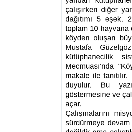
yandan kütüphanen
çalışırken diğer ya
dağıtımı 5 eşek, 
toplam 10 hayvana ç
köyden oluşan büyü
Mustafa Güzelgöz
kütüphanecilik s
Mecmuası'nda "Köyl
makale ile tanıtılı
duyulur. Bu yaz
göstermesine ve çal
açar.
Çalışmalarını misyo
sürdürmeye devam e