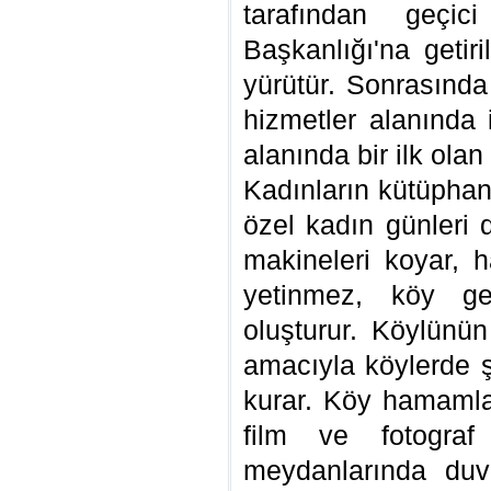
tarafından geçi
Başkanlığı'na getiri
yürütür. Sonrasında
hizmetler alanında
alanında bir ilk olan
Kadınların kütüphan
özel kadın günleri 
makineleri koyar, h
yetinmez, köy gen
oluşturur. Köylün
amacıyla köylerde şa
kurar. Köy hamamlar
film ve fotograf 
meydanlarında duva