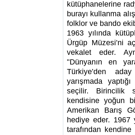
kütüphanelerine rad
burayı kullanma alışk
folklor ve bando ekib
1963 yılında kütüp
Ürgüp Müzesi'ni a
vekalet eder. Ayn
"Dünyanın en yara
Türkiye'den aday
yarışmada yaptığı 
seçilir. Birincili
kendisine yoğun bi
Amerikan Barış Gön
hediye eder. 1967 
tarafından kendine 