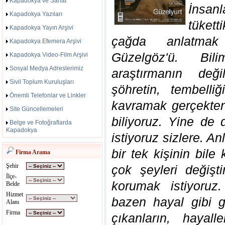
Kapadokya ve Sanat
İnsan
Kapadokya Yazıları
tükett
Kapadokya Yayın Arşivi
çağda anlatmak
Kapadokya Efemera Arşivi
Güzelgöz'ü. Bil
Kapadokya Video-Film Arşivi
Sosyal Medya Adreslerimiz
araştırmanın değil
Sivil Toplum Kuruluşları
şöhretin, tembelliğ
Önemli Telefonlar ve Linkler
kavramak gerçekten
Site Güncellemeleri
biliyoruz. Yine de
Belge ve Fotoğraflarda
Kapadokya
istiyoruz sizlere. A
bir tek kişinin bile 
Firma Arama
Şehir
çok şeyleri değişti
İlçe-
korumak istiyoruz
Belde
Hizmet
bazen hayal gibi g
Alanı
Firma
çıkanların, hayall