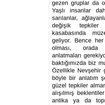
gezen gruplar da o
Yaşlı insanlar dah
sarılanlar, ağlaya
değişik tepkiler 
kasabasında müze
geliyor. Bence her
olması, orada y
anlatmaları gerekiy
baktığımızda biz mu
Özellikle Nevşehir g
böyle bir anlatım 
güzel tepkiler alma
alışılmış beklentil
antika ya da topr