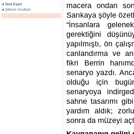
macera ondan sonr
Yeni Kayıt
Şifremi Unuttum
Sarıkaya şöyle özetl
“İnsanlara gelene
gerektiğini düşünü
yapılmıştı, ön çalı
canlandırma ve anla
fikri Berrin hanı
senaryo yazdı. An
olduğu için bug
senaryoya indirge
sahne tasarımı gib
yardım aldık; zor
sonra da müzeyi açt
Kaynananın gelini 