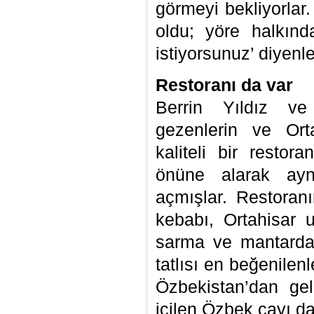
görmeyi bekliyorlar.
oldu; yöre halkın
istiyorsunuz’ diyenler
Restoranı da var
Berrin Yıldız v
gezenlerin ve Orta
kaliteli bir restor
önüne alarak ayn
açmışlar. Restoranı
kebabı, Ortahisar 
sarma ve mantardan
tatlısı en beğenilenl
Özbekistan’dan ge
içilen Özbek çayı da 