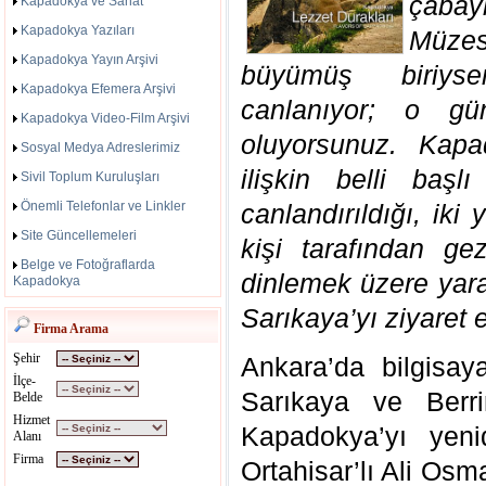
çabay
Kapadokya ve Sanat
Kapadokya Yazıları
Müzesi
Kapadokya Yayın Arşivi
büyümüş biriyse
Kapadokya Efemera Arşivi
canlanıyor; o gü
Kapadokya Video-Film Arşivi
oluyorsunuz. Kapa
Sosyal Medya Adreslerimiz
ilişkin belli başl
Sivil Toplum Kuruluşları
Önemli Telefonlar ve Linkler
canlandırıldığı, iki 
Site Güncellemeleri
kişi tarafından g
Belge ve Fotoğraflarda
dinlemek üzere yarat
Kapadokya
Sarıkaya’yı ziyaret e
Firma Arama
Şehir
Ankara’da bilgisay
İlçe-
Sarıkaya ve Berri
Belde
Hizmet
Kapadokya’yı yenid
Alanı
Firma
Ortahisar’lı Ali Osm