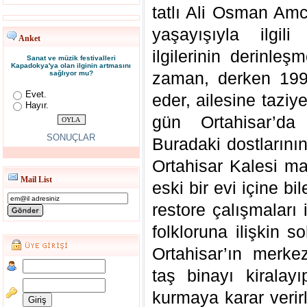
tatlı Ali Osman Am
yaşayışıyla ilgil
Anket
ilgilerinin derinle
Sanat ve müzik festivalleri
Kapadokya'ya olan ilginin artmasını
zaman, derken 199
sağlıyor mu?
Evet.
eder, ailesine taziye
Hayır.
gün Ortahisar’d
SONUÇLAR
Buradaki dostlarının
Ortahisar Kalesi ma
Mail List
eski bir evi içine bi
restore çalışmaları 
folkloruna ilişkin 
Ortahisar’ın merk
taş binayı kiralay
kurmaya karar verirl