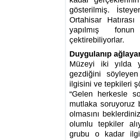
gösterilmiş. İstey
Ortahisar Hatırası
yapılmış fonu
çektirebiliyorlar.
Duygulanıp ağlayan
Müzeyi iki yılda y
gezdiğini söyleyen 
ilgisini ve tepkileri 
“Gelen herkesle s
mutlaka soruyoruz 
olmasını beklerdini
olumlu tepkiler a
grubu o kadar ilgi