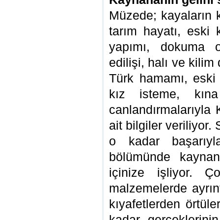
Müzede; kayaların ki
tarım hayatı, eski
yapımı, dokuma o
edilişi, halı ve kili
Türk hamamı, eski 
kız isteme, kın
canlandırmalarıyla
ait bilgiler veriliyo
o kadar başarıyl
bölümünde kaynana
içinize işliyor. 
malzemelerde ayrıntı
kıyafetlerden örtüle
kadar gerçeklerini