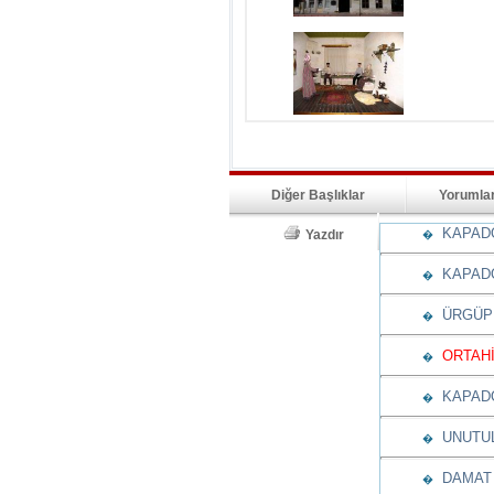
Diğer Başlıklar
Yorumla
KAPADO
Yazdır
�
KAPADO
�
ÜRGÜPL
�
ORTAHİ
�
KAPADO
�
UNUTUL
�
DAMAT 
�