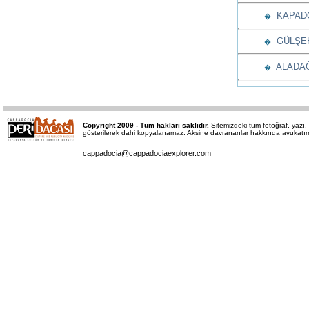
KAPADO
�
GÜLŞEHİ
�
ALADAĞL
�
Copyright 2009 - Tüm hakları saklıdır.
Sitemizdeki tüm fotoğraf, yaz
gösterilerek dahi kopyalanamaz. Aksine davrananlar hakkında avukatımız 
cappadocia@cappadociaexplorer.com