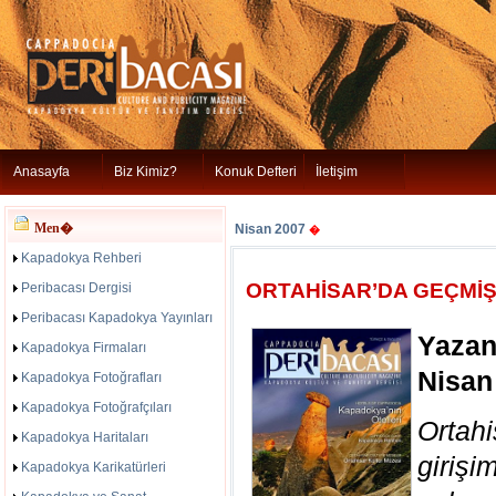
Anasayfa
Biz Kimiz?
Konuk Defteri
İletişim
Men�
Nisan 2007
�
Kapadokya Rehberi
ORTAHİSAR’DA GEÇMİŞ
Peribacası Dergisi
Peribacası Kapadokya Yayınları
Yazan
Kapadokya Firmaları
Nisan
Kapadokya Fotoğrafları
Kapadokya Fotoğrafçıları
Ortah
Kapadokya Haritaları
girişi
Kapadokya Karikatürleri