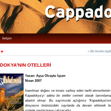
İletişim
‹‹ Bir önceki say
�
DOKYA’NIN OTELLERİ
Yazan: Ayça Olcaytu İşçen
Nisan 2007
İnanılmaz doğası ve insanı sarhoş eden tarihi atmosferinin
Kapadokya’yı adeta bir oteller cenneti olarak tanımlama
abartılı olmaz. Bu sayımızda açtığımız “Kapadokya’nın 
dosyasını önümüzdeki sayılarda da devam ettirerek b
sizlerle paylaşmaya çalışacağız.