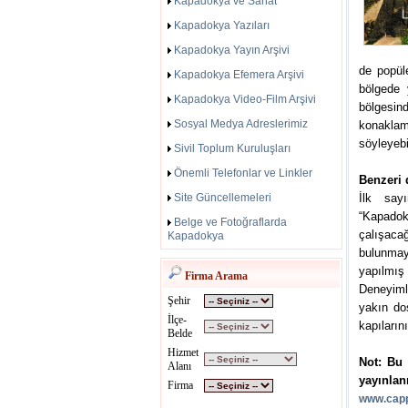
Kapadokya ve Sanat
Kapadokya Yazıları
Kapadokya Yayın Arşivi
de popül
Kapadokya Efemera Arşivi
bölgede 
Kapadokya Video-Film Arşivi
bölgesin
Sosyal Medya Adreslerimiz
konaklama
söyleyebil
Sivil Toplum Kuruluşları
Önemli Telefonlar ve Linkler
Benzeri 
Site Güncellemeleri
İlk say
“Kapadok
Belge ve Fotoğraflarda
çalışaca
Kapadokya
bulunmaya
yapılmış
Firma Arama
Deneyiml
Şehir
yakın dos
İlçe-
kapılarını
Belde
Hizmet
Not: Bu 
Alanı
yayınlan
Firma
www.capp