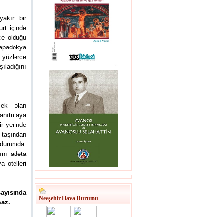
yakın bir
urt içinde
ce olduğu
Kapadokya
 yüzlerce
şıladığını
cek olan
tanıtmaya
r yerinde
f taşından
 durumda.
ını adeta
a otelleri
sayısında
Nevşehir Hava Durumu
maz.