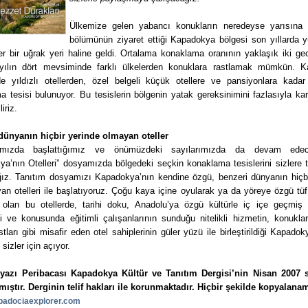
Ülkemize gelen yabancı konukların neredeyse yarısına 
bölümünün ziyaret ettiği Kapadokya bölgesi son yıllarda y
er bir uğrak yeri haline geldi. Ortalama konaklama oranının yaklaşık iki ge
yılın dört mevsiminde farklı ülkelerden konuklara rastlamak mümkün. 
de yıldızlı otellerden, özel belgeli küçük otellere ve pansiyonlara kadar
 tesisi bulunuyor. Bu tesislerin bölgenin yatak gereksinimini fazlasıyla kar
iriz.
dünyanın hiçbir yerinde olmayan oteller
ımızda başlattığımız ve önümüzdeki sayılarımızda da devam ede
ya’nın Otelleri” dosyamızda bölgedeki seçkin konaklama tesislerini sizlere 
ğız. Tanıtım dosyamızı Kapadokya’nın kendine özgü, benzeri dünyanın hiçbi
n otelleri ile başlatıyoruz. Çoğu kaya içine oyularak ya da yöreye özgü tü
 olan bu otellerde, tarihi doku, Anadolu’ya özgü kültürle iç içe geçmiş
i ve konusunda eğitimli çalışanlarının sunduğu nitelikli hizmetin, konuklar
tları gibi misafir eden otel sahiplerinin güler yüzü ile birleştirildiği Kapadoky
 sizler için açıyor.
yazı Peribacası Kapadokya Kültür ve Tanıtım Dergisi’nin Nisan 2007 
mıştır. Derginin telif hakları ile korunmaktadır. Hiçbir şekilde kopyalana
adociaexplorer.com