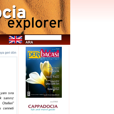
faya geri dön
 yanı sıra
k sanırız
Otelleri”
u cenneti