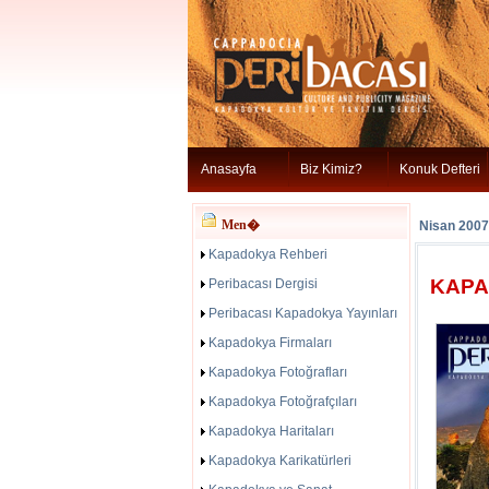
Anasayfa
Biz Kimiz?
Konuk Defteri
Men�
Nisan 2007
Kapadokya Rehberi
KAPA
Peribacası Dergisi
Peribacası Kapadokya Yayınları
Kapadokya Firmaları
Kapadokya Fotoğrafları
Kapadokya Fotoğrafçıları
Kapadokya Haritaları
Kapadokya Karikatürleri