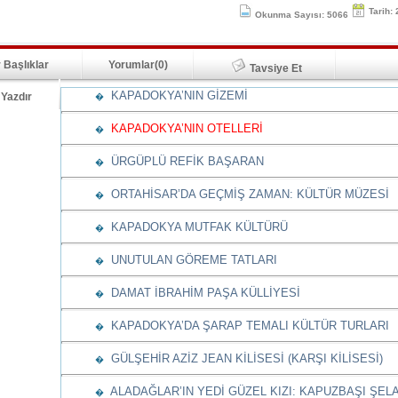
Tarih:
Okunma Sayısı: 5066
 Başlıklar
Yorumlar(0)
Tavsiye Et
KAPADOKYA’NIN GİZEMİ
Yazdır
�
KAPADOKYA’NIN OTELLERİ
�
ÜRGÜPLÜ REFİK BAŞARAN
�
ORTAHİSAR’DA GEÇMİŞ ZAMAN: KÜLTÜR MÜZESİ
�
KAPADOKYA MUTFAK KÜLTÜRÜ
�
UNUTULAN GÖREME TATLARI
�
DAMAT İBRAHİM PAŞA KÜLLİYESİ
�
KAPADOKYA’DA ŞARAP TEMALI KÜLTÜR TURLARI
�
GÜLŞEHİR AZİZ JEAN KİLİSESİ (KARŞI KİLİSESİ)
�
ALADAĞLAR’IN YEDİ GÜZEL KIZI: KAPUZBAŞI ŞEL
�