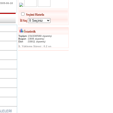
 2009-06-18
Seçimi Hatırla
İl Seç
İstatistik
Toplam
:
154336589 ziyaretçi
Bugün
:
1908 ziyaretçi
Dün
:
33911 ziyaretçi
S. Yükleme Süresi : 0.2 sn
ALELERİ