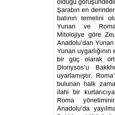
olduğu görüşündedir
Şarabın en derinden 
batının temelini o
Yunan ve Roma u
Mitolojiye göre Z
Anadolu’dan Yunan y
Yunan uygarlığının et
bir güç olarak or
Dionysos’u Bakkh
uyarlamıştır. Roma’
bulunan halk zama
ilahi bir kurtarıcı
Roma yönetimini
Anadolu’da yayılma