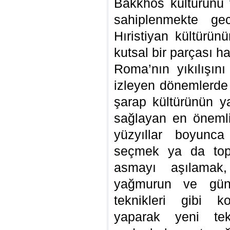
Bakkhos kültürünü
sahiplenmekte gec
Hıristiyan kültürün
kutsal bir parçası ha
Roma’nın yıkılışın
izleyen dönemlerde 
şarap kültürünün ya
sağlayan en önemli 
yüzyıllar boyunc
seçmek ya da to
asmayı aşılamak
yağmurun ve güneş
teknikleri gibi k
yaparak yeni tekn