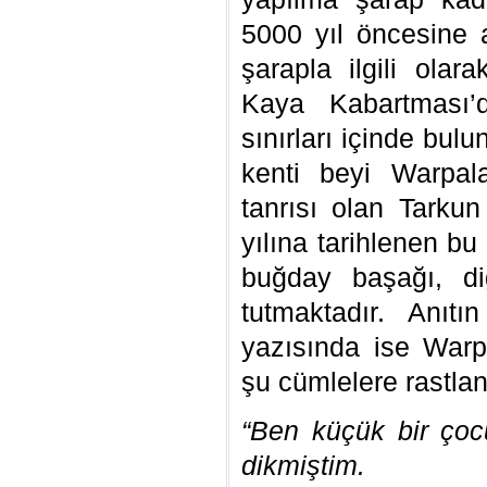
5000 yıl öncesine ait
şarapla ilgili olar
Kaya Kabartması’d
sınırları içinde bu
kenti beyi Warpal
tanrısı olan Tarkun
yılına tarihlenen b
buğday başağı, di
tutmaktadır. Anıtı
yazısında ise Warp
şu cümlelere rastla
“Ben küçük bir çoc
dikmiştim.