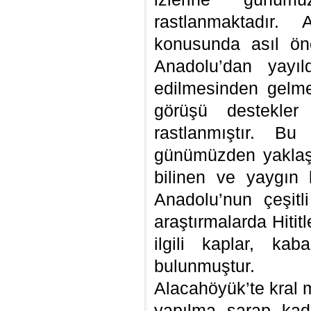
rastlanmaktadır.
konusunda asıl ön
Anadolu’dan yayıl
edilmesinden gelme
görüşü destekler 
rastlanmıştır. Bu
günümüzden yaklaş
bilinen ve yaygın b
Anadolu’nun çeşitl
araştırmalarda Hiti
ilgili kaplar, kab
bulunmuştur.
Alacahöyük’te kral 
yapılma şarap kad