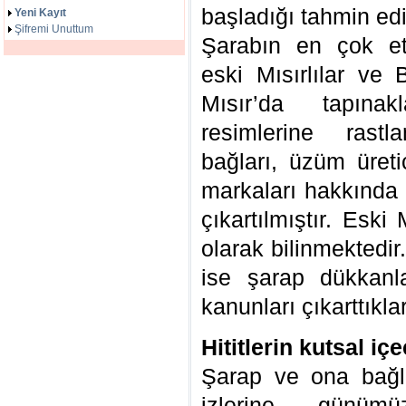
başladığı tahmin edi
Yeni Kayıt
Şifremi Unuttum
Şarabın en çok etk
eski Mısırlılar ve 
Mısır’da tapınak
resimlerine rastl
bağları, üzüm üret
markaları hakkında d
çıkartılmıştır. Eski
olarak bilinmektedir.
ise şarap dükkanlar
kanunları çıkarttıkla
Hititlerin kutsal iç
Şarap ve ona bağlı
izlerine günü