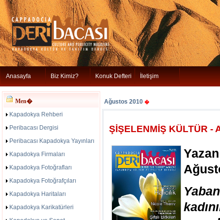
Anasayfa
Biz Kimiz?
Konuk Defteri
İletişim
Men�
Ağustos 2010
�
Kapadokya Rehberi
ŞİŞELENMİŞ KÜLTÜR -
Peribacası Dergisi
Peribacası Kapadokya Yayınları
Yazan
Kapadokya Firmaları
Ağust
Kapadokya Fotoğrafları
Kapadokya Fotoğrafçıları
Yaba
Kapadokya Haritaları
kadın
Kapadokya Karikatürleri