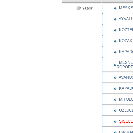
MESKEND
Yazdır
�
AYVALI 
�
KOZTE
�
KOZAKLI
�
KAPADOK
�
MESNEVİ
�
RÖPORT
AVANOS’
�
KAPADO
�
MİTOLOJ
�
ÖZLÜC
�
ŞİŞELE
�
BİR KAP
�