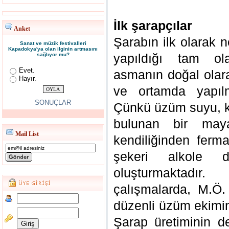
İlk şarapçılar
Anket
Şarabın ilk olarak 
Sanat ve müzik festivalleri
Kapadokya'ya olan ilginin artmasını
yapıldığı tam ola
sağlıyor mu?
Evet.
asmanın doğal olara
Hayır.
ve ortamda yapılm
SONUÇLAR
Çünkü üzüm suyu, k
bulunan bir may
Mail List
kendiliğinden ferm
şekeri alkole d
oluşturmaktadır
çalışmalarda, M.Ö.
düzenli üzüm ekimine 
Şarap üretiminin d