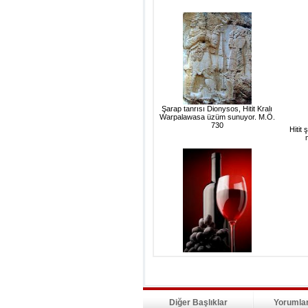
Şarap tanrısı Dionysos, Hitit Kralı
Warpalawasa üzüm sunuyor. M.Ö.
730
Hitit
Diğer Başlıklar
Yorumla