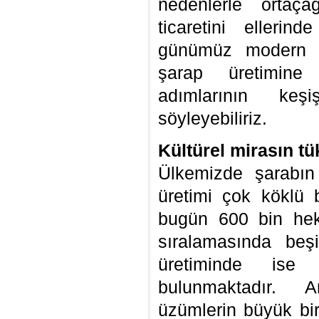
nedenlerle ortaç
ticaretini ellerin
günümüz modern ür
şarap üretimine
adımlarının keşiş
söyleyebiliriz.
Kültürel mirasın tü
Ülkemizde şarabı
üretimi çok köklü b
bugün 600 bin hekt
sıralamasında beş
üretiminde ise 
bulunmaktadır. 
üzümlerin büyük bi