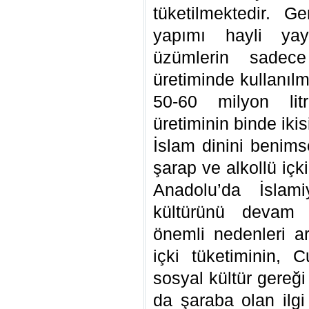
tüketilmektedir.
yapımı hayli yayg
üzümlerin sadec
üretiminde kullanılm
50-60 milyon lit
üretiminin binde ikis
İslam dinini benims
şarap ve alkollü içk
Anadolu’da İslam
kültürünü devam 
önemli nedenleri ar
içki tüketiminin,
sosyal kültür gereğ
da şaraba olan ilgi 