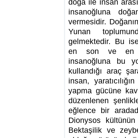
doğa ile insan aras
insanoğluna doğan
vermesidir. Doğanın
Yunan toplumund
gelmektedir. Bu is
en son ve en id
insanoğluna bu y
kullandığı araç şa
insan, yaratıcılığ
yapma gücüne kavu
düzenlenen şenlik
eğlence bir aradad
Dionysos kültünün 
Bektaşilik ve zeybe