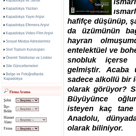
ısmarl
Kapadokya ve Sanat
Kapadokya Yazıları
ısmarl
Kapadokya Yayın Arşivi
hafifçe düşünüp, şa
Kapadokya Efemera Arşivi
da üzümünün bağ
Kapadokya Video-Film Arşivi
hayran olmuşumdu
Sosyal Medya Adreslerimiz
entelektüel ve boh
Sivil Toplum Kuruluşları
Önemli Telefonlar ve Linkler
snobluk içerse 
Site Güncellemeleri
gelmiştir. Acaba 
Belge ve Fotoğraflarda
sadece alkollü bir i
Kapadokya
olarak görüyor? S
Firma Arama
Büyüyünce oğlun
Şehir
isteyen kaç tane
İlçe-
Belde
Anadolu, dünyada
Hizmet
Alanı
olarak biliniyor.
Firma