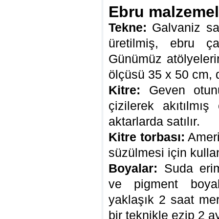
Ebru malzemel
Tekne:
Galvaniz sa
üretilmiş, ebru ç
Günümüz atölyelerin
ölçüsü 35 x 50 cm, d
Kitre:
Geven otunu
çizilerek akıtılmı
aktarlarda satılır.
Kitre torbası:
Amerik
süzülmesi için kullan
Boyalar:
Suda erim
ve pigment boyal
yaklaşık 2 saat me
bir teknikle ezip 2 a