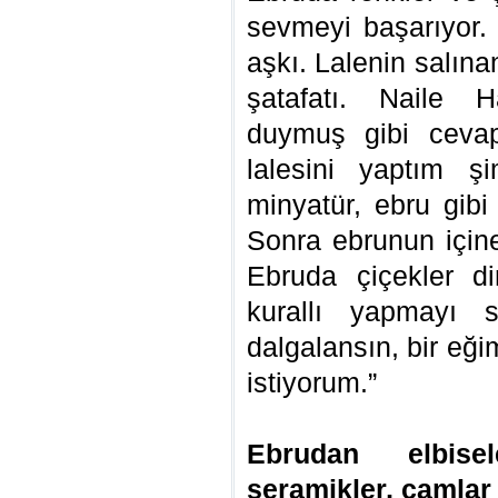
sevmeyi başarıyor.
aşkı. Lalenin salına
şatafatı. Naile 
duymuş gibi cevap
lalesini yaptım ş
minyatür, ebru gibi
Sonra ebrunun içine
Ebruda çiçekler d
kurallı yapmayı s
dalgalansın, bir eğ
istiyorum.”
Ebrudan elbisel
seramikler, camlar