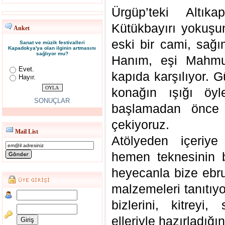
Ürgüp’teki Altıka
Kütükbayırı yokuş
Anket
eski bir cami, sağı
Sanat ve müzik festivalleri
Kapadokya'ya olan ilginin artmasını
sağlıyor mu?
Hanım, eşi Mahmut
Evet.
kapıda karşılıyor. 
Hayır.
konağın ışığı öyl
SONUÇLAR
başlamadan önce 
çekiyoruz.
Mail List
Atölyeden içeriye
hemen teknesinin 
heyecanla bize ebr
malzemeleri tanıtıyor
bizlerini, kitreyi
elleriyle hazırladığın