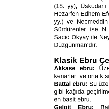
(18. yy), Üsküdarlı
Hezarfen Edhem Efen
yy.) ve Necmeddin 
Sürdürenler ise N
Sacid Okyay ile Ne
Düzgünman’dır.
Klasik Ebru Çeş
Akkase ebru:
Üzer
kenarları ve orta kıs
Battal ebru:
Su üzer
gibi kağıda geçirilm
en basit ebru.
Gelgit Ebru:
Batt