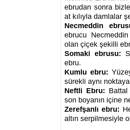
ebrudan sonra bizle
at kılıyla damlalar şek
Necmeddin ebrus
ebrucu Necmeddin 
olan çiçek şekilli ebr
Somaki ebrusu:
So
ebru.
Kumlu ebru:
Yüzey 
sürekli aynı noktaya
Neftli Ebru:
Battal 
son boyanın içine ne
Zerefşanlı ebru:
He
altın serpilmesiyle 