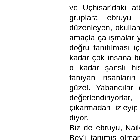
ve Uçhisar’daki at
gruplara ebruyu t
düzenleyen, okullar
amaçla çalışmalar 
doğru tanıtılması 
kadar çok insana b
o kadar şanslı hi
tanıyan insanları
güzel. Yabancılar 
değerlendiriyorlar,
çıkarmadan izleyip 
diyor.
Biz de ebruyu, Na
Bey’i tanımış olman