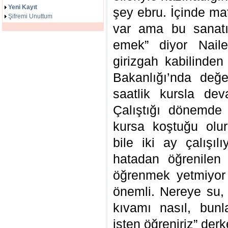
Yeni Kayıt
şey ebru. İçinde mat
Şifremi Unuttum
var ama bu sanatı
emek” diyor Nail
girizgah kabilinden
Bakanlığı’nda değe
saatlik kursla dev
Çalıştığı dönemde
kursa koştuğu olur
bile iki ay çalışılı
hatadan öğrenilen
öğrenmek yetmiyor
önemli. Nereye su,
kıvamı nasıl, bunl
işten öğreniriz” derk