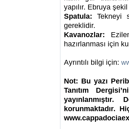
yapılır. Ebruya şekil
Spatula:
Tekneyi sı
gereklidir.
Kavanozlar:
Ezilen
hazırlanması için kul
Ayrıntılı bilgi için:
ww
Not: Bu yazı Peri
Tanıtım Dergisi’
yayınlanmıştır. D
korunmaktadır. Hi
www.cappadociaex