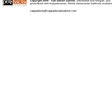
Copyright 2009 - Tüm hakları saklıdır.
Sitemizdeki tüm fotoğraf, yaz
gösterilerek dahi kopyalanamaz. Aksine davrananlar hakkında avukatımız 
cappadocia@cappadociaexplorer.com