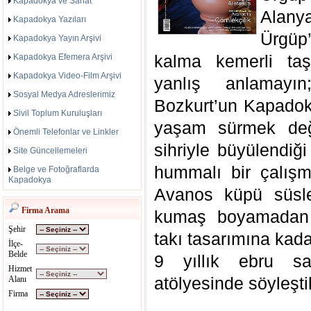
Kapadokya ve Sanat
Alan
Kapadokya Yazıları
Ürgüp
Kapadokya Yayın Arşivi
kalma kemerli taş
Kapadokya Efemera Arşivi
Kapadokya Video-Film Arşivi
yanlış anlamayı
Sosyal Medya Adreslerimiz
Bozkurt’un Kapadok
Sivil Toplum Kuruluşları
yaşam sürmek değ
Önemli Telefonlar ve Linkler
sihriyle büyülendiğ
Site Güncellemeleri
hummalı bir çalışm
Belge ve Fotoğraflarda
Kapadokya
Avanos küpü süsl
Firma Arama
kumaş boyamadan d
Şehir
takı tasarımına kad
İlçe-
Belde
9 yıllık ebru sa
Hizmet
atölyesinde söyleşti
Alanı
Firma