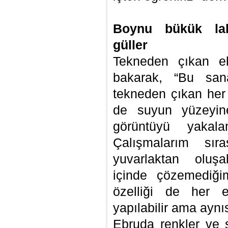
Boynu bükük lal
güller
Tekneden çıkan eb
bakarak, “Bu sana
tekneden çıkan her 
de suyun yüzeyin
görüntüyü yakal
Çalışmalarım sı
yuvarlaktan oluş
içinde çözemediği
özelliği de her e
yapılabilir ama aynıs
Ebruda renkler ve ş