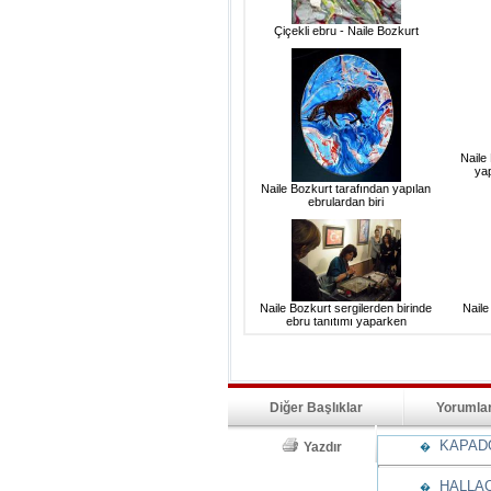
Çiçekli ebru - Naile Bozkurt
Naile
ya
Naile Bozkurt tarafından yapılan
ebrulardan biri
Naile Bozkurt sergilerden birinde
Nail
ebru tanıtımı yaparken
Diğer Başlıklar
Yorumla
KAPADO
Yazdır
�
HALLAÇ
�