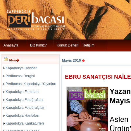
Anasayfa
Biz Kimiz?
Konuk Defteri
İletişim
Men�
Mayıs 2010
�
Kapadokya Rehberi
EBRU SANATÇISI NAİL
Peribacası Dergisi
Peribacası Kapadokya Yayınları
Yazan
Kapadokya Firmaları
Mayıs
Kapadokya Fotoğrafları
Kapadokya Fotoğrafçıları
Kapadokya Haritaları
Aslen
Kapadokya Karikatürleri
Ürgü