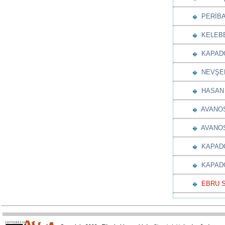
PERİBA
�
KELEBEK
�
KAPADO
�
NEVŞEH
�
HASAN 
�
AVANOS
�
AVANOS-
�
KAPADOK
�
KAPADOK
�
EBRU S
�