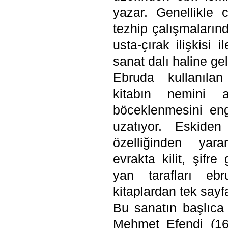
yazar. Genellikle c
tezhip çalışmalarınd
usta-çırak ilişkisi i
sanat dalı haline ge
Ebruda kullanılan
kitabın nemini 
böceklenmesini eng
uzatıyor. Eskide
özelliğinden yara
evrakta kilit, şifre
yan tarafları ebr
kitaplardan tek sayf
Bu sanatın başlıca
Mehmet Efendi (16