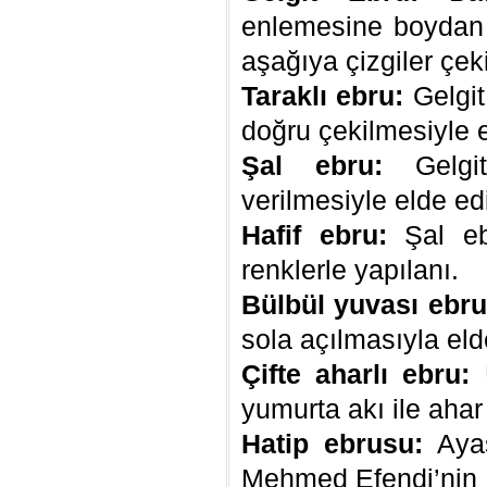
enlemesine boydan
aşağıya çizgiler çek
Taraklı ebru:
Gelgit
doğru çekilmesiyle e
Şal ebru:
Gelgit
verilmesiyle elde ed
Hafif ebru:
Şal eb
renklerle yapılanı.
Bülbül yuvası ebru
sola açılmasıyla eld
Çifte aharlı ebru:
Ü
yumurta akı ile aha
Hatip ebrusu:
Ayas
Mehmed Efendi’nin (1