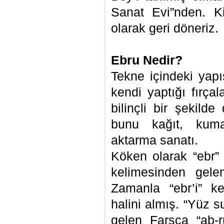
Sanat Evi”nden. Kim
olarak geri döneriz.
Ebru Nedir?
Tekne içindeki yapı
kendi yaptığı fırçal
bilinçli bir şekil
bunu kağıt, kum
aktarma sanatı.
Köken olarak “ebr” 
kelimesinden gele
Zamanla “ebr’i” ke
halini almış. “Yüz 
gelen Farsça “ab-r