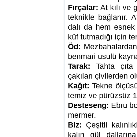
Fırçalar:
At kılı ve 
teknikle bağlanır. A
dalı da hem esnek
küf tutmadığı için ter
Öd:
Mezbahalardan t
benmari usulü kaynat
Tarak:
Tahta çıta ü
çakılan çivilerden ol
Kağıt:
Tekne ölçüsü
temiz ve pürüzsüz 1.
Desteseng:
Ebru boy
mermer.
Biz:
Çeşitli kalınlı
kalın gül dalların