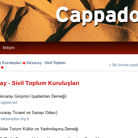
İletişim
m Kuruluşları
Aksaray - Sivil Toplum
�
‹‹ Bir önceki say
�
ay - Sivil Toplum Kuruluşları
ksaray Girişimci İşadamları Derneği)
w.agiad.net
saray Ticaret ve Sanayi Odası)
.aksaraytso.org.tr
tlular Turizm Kültür ve Yardımlaşma Derneği