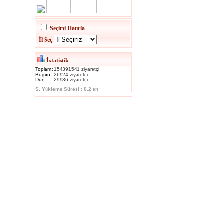
Seçimi Hatırla
İl Seç
İstatistik
Toplam
:
154391541 ziyaretçi
Bugün
:
26924 ziyaretçi
Dün
:
29936 ziyaretçi
S. Yükleme Süresi : 0.2 sn