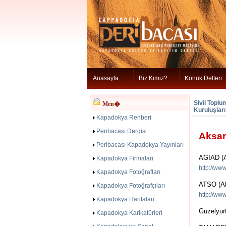
Anasayfa
Biz Kimiz?
Konuk Defteri
Sivil Toplu
Men�
Kuruluşları
Kapadokya Rehberi
Peribacası Dergisi
Aksar
Peribacası Kapadokya Yayınları
AGİAD (A
Kapadokya Firmaları
http://ww
Kapadokya Fotoğrafları
ATSO (Ak
Kapadokya Fotoğrafçıları
http://www
Kapadokya Haritaları
Güzelyur
Kapadokya Karikatürleri