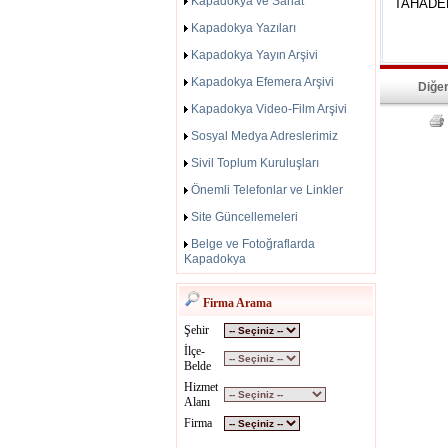
Kapadokya ve Sanat
TAHADER 
Kapadokya Yazıları
Kapadokya Yayın Arşivi
Kapadokya Efemera Arşivi
Diğer
Kapadokya Video-Film Arşivi
Sosyal Medya Adreslerimiz
Sivil Toplum Kuruluşları
Önemli Telefonlar ve Linkler
Site Güncellemeleri
Belge ve Fotoğraflarda
Kapadokya
Firma Arama
Şehir
İlçe-
Belde
Hizmet
Alanı
Firma