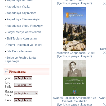
Rehberi - 2008
Kapadokya ve Sanat
(İçerik için yazıya tıklayınız)
(İ
Kapadokya Yazıları
Kapadokya Yayın Arşivi
Kapadokya Efemera Arşivi
Kapadokya Video-Film Arşivi
Sosyal Medya Adreslerimiz
Sivil Toplum Kuruluşları
Önemli Telefonlar ve Linkler
Dest
Site Güncellemeleri
(İ
Destination Cappadocia - 2009
(İçerik için yazıya tıklayınız)
Belge ve Fotoğraflarda
Kapadokya
Firma Arama
Şehir
İlçe-
Belde
Hizmet
Alanı
Avanos Halkbilim Araştırmaları ve
Avano
Firma
Avanoslu Selahattin
(İçerik için yazıya tıklayınız)
(İ