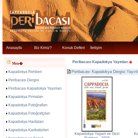
Anasayfa
Biz Kimiz?
Konuk Defteri
İletişim
Peribacası Kapadokya Yayınları
�
Men�
Peribacası Kapadokya Dergisi Yayınl
Kapadokya Rehberi
Peribacası Dergisi
Peribacası Kapadokya Yayınları
Kapadokya Firmaları
Kapadokya Fotoğrafları
Kapadokya Fotoğrafçıları
Kapadokya Haritaları
Kapadokya Karikatürleri
Kapadokya Yaşam ve Gezi
Ka