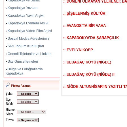
Kapadokya ve Sanat
:: DÜMENİ OLMAYAN YELKENLİ: B
Kapadokya Yazıları
:: ŞİŞELENMİŞ KÜLTÜR
Kapadokya Yayın Arşivi
Kapadokya Efemera Arşivi
:: AVANOS’TA BİR VAHA
Kapadokya Video-Film Arşivi
:: KAPADOKYA’DA ŞARAPÇILIK
Sosyal Medya Adreslerimiz
Sivil Toplum Kuruluşları
:: EVELYN KOPP
Önemli Telefonlar ve Linkler
Site Güncellemeleri
:: ULUAĞAÇ KÖYÜ (NİĞDE)
Belge ve Fotoğraflarda
Kapadokya
:: ULUAĞAÇ KÖYÜ (NİĞDE) II
Firma Arama
:: NİĞDE ALTUNHİSAR'IN YAZITLI T
Şehir
İlçe-
Belde
Hizmet
Alanı
Firma