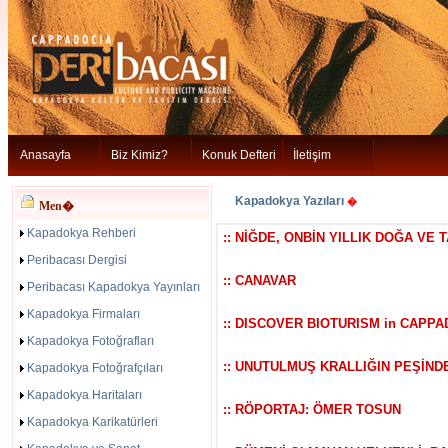
Anasayfa
Biz Kimiz?
Konuk Defteri
İletişim
Kapadokya Yazıları
�
Men�
Kapadokya Rehberi
:: NİĞDE, ONBİN YILLIK DOĞA VE 
Peribacası Dergisi
:: CANAVAR
Peribacası Kapadokya Yayınları
Kapadokya Firmaları
:: DISCOVER BIOTURISM in CAPPA
Kapadokya Fotoğrafları
:: UNUTULMUŞ KRALLIĞIN PEŞİND
Kapadokya Fotoğrafçıları
Kapadokya Haritaları
:: RÖPORTAJ: ÖMER TOSUN
Kapadokya Karikatürleri