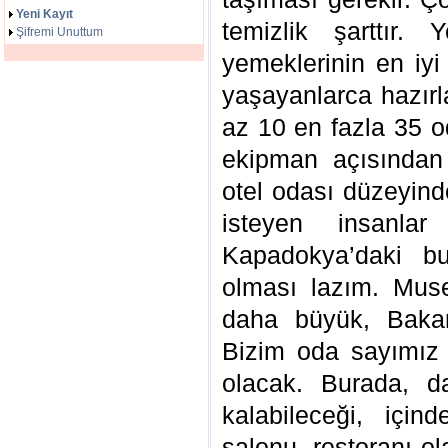
Yeni Kayıt
temizlik şarttır. 
Şifremi Unuttum
yemeklerinin en iyi
yaşayanlarca hazırl
az 10 en fazla 35 o
ekipman açısından d
otel odası düzeyind
isteyen insanlar 
Kapadokya’daki bu
olması lazım. Muse
daha büyük, Bakanl
Bizim oda sayımız 
olacak. Burada, d
kalabileceği, için
salonu, restoranı o