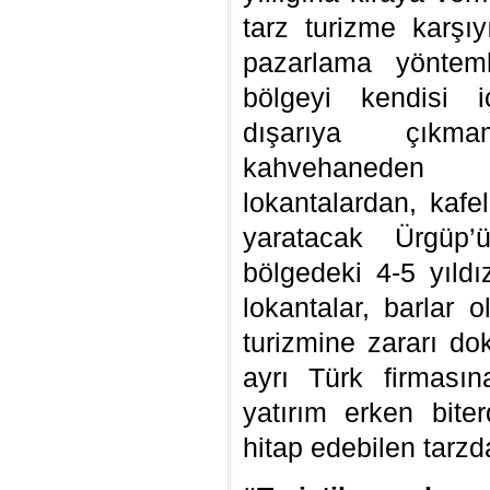
tarz turizme karşı
pazarlama yönteml
bölgeyi kendisi i
dışarıya çıkma
kahvehaneden 
lokantalardan, kafe
yaratacak Ürgüp
bölgedeki 4-5 yıldızl
lokantalar, barlar 
turizmine zararı d
ayrı Türk firmasın
yatırım erken bite
hitap edebilen tarzd