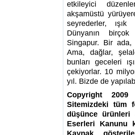
etkileyici düzenle
akşamüstü yürüyere
seyrederler, ışık 
Dünyanın birçok
Singapur. Bir ada, 
Ama, dağlar, şelal
bunları geceleri ış
çekiyorlar. 10 mily
yıl. Bizde de yapılabi
Copyright 2009 
Sitemizdeki tüm f
düşünce ürünleri 
Eserleri Kanunu 
Kaynak gösteril