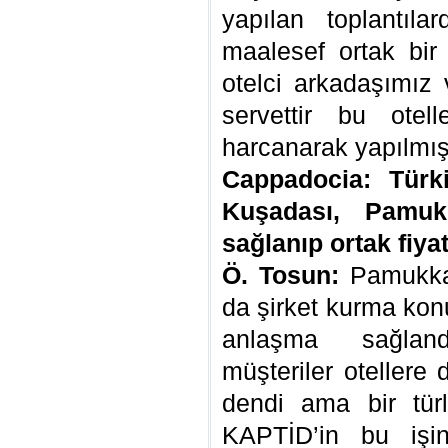
yapılan toplantıla
maalesef ortak bir 
otelci arkadaşımız 
servettir bu otel
harcanarak yapılmış 
Cappadocia: Türki
Kuşadası, Pamuk
sağlanıp ortak fiya
Ö. Tosun:
Pamukkal
da şirket kurma kon
anlaşma sağlandı
müşteriler otellere 
dendi ama bir tür
KAPTİD’in bu işin