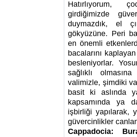
Hatırlıyorum, ç
girdiğimizde güv
duymazdık, el çır
gökyüzüne. Peri ba
en önemli etkenlerd
bacalarını kaplayan
besleniyorlar. Yosu
sağlıklı olmasına
valimizle, şimdiki 
basit ki aslında y
kapsamında ya da 
işbirliği yapılarak,
güvercinlikler canlan
Cappadocia: Bura