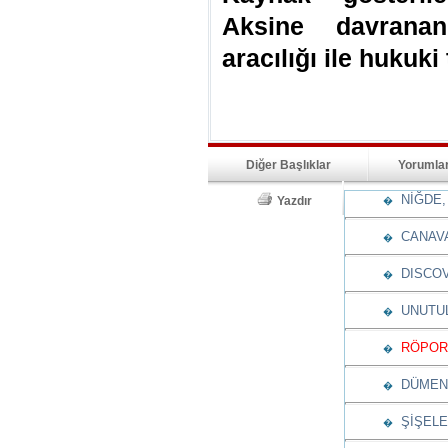
Aksine davranan
aracılığı ile hukuki
Diğer Başlıklar
Yorumla
NİĞDE, 
Yazdır
�
CANAV
�
DISCOV
�
UNUTUL
�
RÖPORT
�
DÜMENİ
�
ŞİŞELE
�