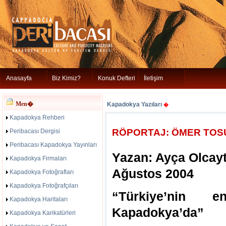
Anasayfa
Biz Kimiz?
Konuk Defteri
İletişim
Men�
Kapadokya Yazıları
�
Kapadokya Rehberi
RÖPORTAJ: ÖMER TOS
Peribacası Dergisi
Peribacası Kapadokya Yayınları
Yazan: Ayça Olcay
Kapadokya Firmaları
Ağustos 2004
Kapadokya Fotoğrafları
Kapadokya Fotoğrafçıları
“Türkiye’nin 
Kapadokya Haritaları
Kapadokya’da”
Kapadokya Karikatürleri