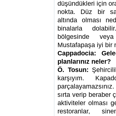
düşündükleri için or
nokta. Düz bir sa
altında olması ned
binalarla dolabi
bölgesinde veya 
Mustafapaşa iyi bir n
Cappadocia: Gelec
planlarınız neler?
Ö. Tosun:
Şehircili
karşıyım. Kapa
parçalayamazsınız. 
sırta verip beraber ç
aktiviteler olması g
restoranlar, sin