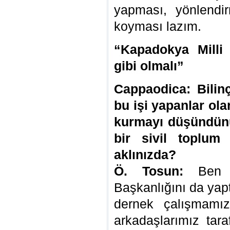
yapması, yönlendirm
koyması lazım.
“Kapadokya Milli 
gibi olmalı”
Cappaodica: Bilin
bu işi yapanlar ola
kurmayı düşündün
bir sivil toplu
aklınızda?
Ö. Tosun:
Ben K
Başkanlığını da yap
dernek çalışmamız
arkadaşlarımız tara