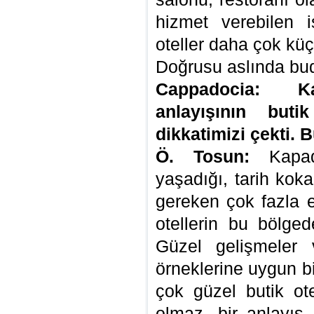
hizmet verebilen 
oteller daha çok küç
Doğrusu aslında bud
Cappadocia: K
anlayışının buti
dikkatimizi çekti. 
Ö. Tosun:
Kapado
yaşadığı, tarih kok
gereken çok fazla e
otellerin bu bölge
Güzel gelişmeler 
örneklerine uygun bi
çok güzel butik ot
olmaz, bir anlayış 