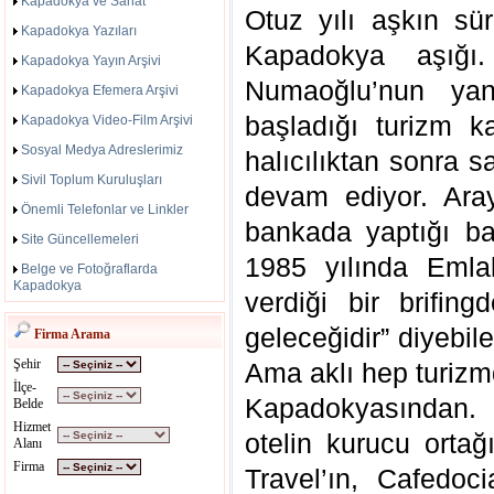
Kapadokya ve Sanat
Otuz yılı aşkın sür
Kapadokya Yazıları
Kapadokya aşığı.
Kapadokya Yayın Arşivi
Numaoğlu’nun ya
Kapadokya Efemera Arşivi
başladığı turizm ka
Kapadokya Video-Film Arşivi
Sosyal Medya Adreslerimiz
halıcılıktan sonra 
Sivil Toplum Kuruluşları
devam ediyor. Ara
Önemli Telefonlar ve Linkler
bankada yaptığı ba
Site Güncellemeleri
1985 yılında Emla
Belge ve Fotoğraflarda
Kapadokya
verdiği bir brifing
geleceğidir” diyebil
Firma Arama
Şehir
Ama aklı hep turizm
İlçe-
Kapadokyasından. 
Belde
Hizmet
otelin kurucu ortağı
Alanı
Firma
Travel’ın, Cafedoc