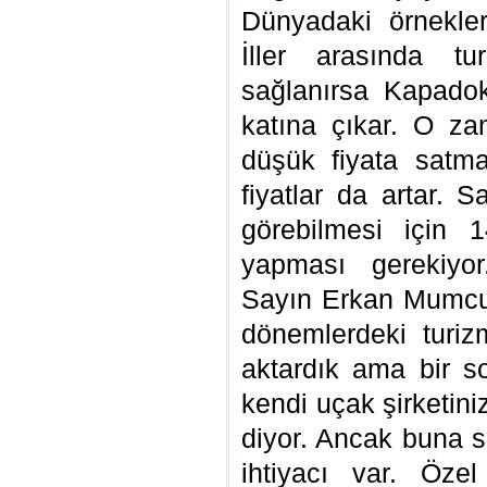
Dünyadaki örnekler
İller arasında tu
sağlanırsa Kapadoky
katına çıkar. O zam
düşük fiyata satma
fiyatlar da artar. S
görebilmesi için 
yapması gerekiyo
Sayın Erkan Mumcu 
dönemlerdeki turiz
aktardık ama bir s
kendi uçak şirketini
diyor. Ancak buna s
ihtiyacı var. Özel