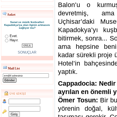
Balon’u o kurmu
devretmiş, ama
Anket
Uçhisar’daki Muse
Sanat ve müzik festivalleri
Kapadokya'ya olan ilginin artmasını
Kapadokya’yı kuşb
sağlıyor mu?
Evet.
bitirmek, sonra... S
Hayır.
ama hepsine ben
SONUÇLAR
kadar sürekli proj
Hotel’in bahçesind
Mail List
yaptık.
Cappadocia: Nedir 
ayrılan en önemli 
Ömer Tosun:
Bir bu
yörenin doğal, kült
taşıması gerekir. Ço