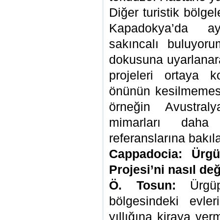
Diğer turistik bölge
Kapadokya’da a
sakıncalı buluyoru
dokusuna uyarlanara
projeleri ortaya ko
önünün kesilmemesi 
örneğin Avustraly
mimarları daha 
referanslarına bakıla
Cappadocia: Ürgü
Projesi’ni nasıl d
Ö. Tosun:
Ürgüp 
bölgesindeki evle
yıllığına kiraya ve