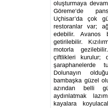
oluşturmaya devam e
Göreme’de pansiy
Uçhisar’da çok gü
restoranlar var; a
edebilir. Avanos 
getirilebilir. Kız
motorla gezilebil
çiftlikleri kurulur
şaraphanelerde tu
Dolunayın olduğ
bambaşka güzel olu
azından belli gün
aydınlatmak laz
kayalara koyulaca