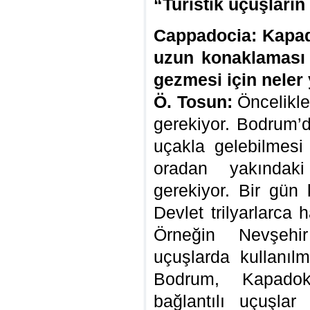
“Turistik uçuşları
Cappadocia: Kapad
uzun konaklaması 
gezmesi için neler 
Ö. Tosun:
Öncelikle
gerekiyor. Bodrum’
uçakla gelebilmesi 
oradan yakındak
gerekiyor. Bir gün
Devlet trilyarlarca 
Örneğin Nevşehir
uçuşlarda kullanılm
Bodrum, Kapadok
bağlantılı uçuşlar 