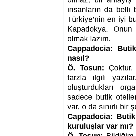
insanların da belli 
Türkiye’nin en iyi bu
Kapadokya. Onun i
olmak lazım.
Cappadocia: Butik
nasıl?
Ö. Tosun:
Çoktur.
tarzla ilgili yazıl
oluşturdukları org
sadece butik otelle
var, o da sınırlı bir 
Cappadocia: Butik o
kuruluşlar var mı?
Ö. Tosun:
Bildiğim 