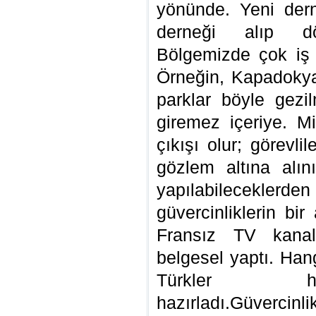
yönünde. Yeni der
derneği alıp d
Bölgemizde çok iş
Örneğin, Kapadokya 
parklar böyle gez
giremez içeriye. Mil
çıkışı olur; görevli
gözlem altına alı
yapılabileceklerd
güvercinliklerin bi
Fransız TV kanalı 
belgesel yaptı. Han
Türkler ha
hazırladı.Güverci