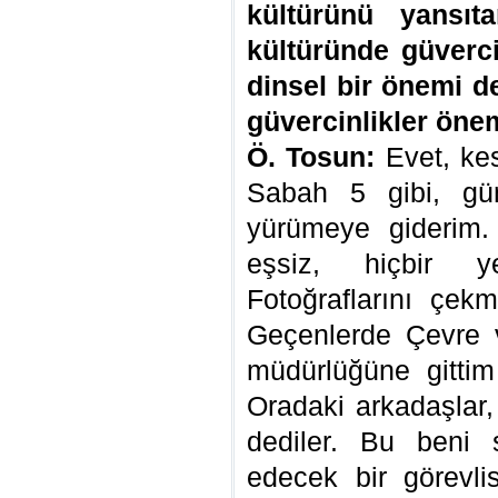
kültürünü yansıt
kültüründe güverci
dinsel bir önemi d
güvercinlikler öne
Ö. Tosun:
Evet, kes
Sabah 5 gibi, gün
yürümeye giderim.
eşsiz, hiçbir y
Fotoğraflarını çek
Geçenlerde Çevre v
müdürlüğüne gitti
Oradaki arkadaşlar,
dediler. Bu beni 
edecek bir görevlis