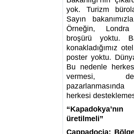
yok. Turizm bürol
Sayın bakanımızl
Örneğin, Londra
broşürü yoktu. Ba
konakladığımız otel
poster yoktu. Düny
Bu nedenle herkes
vermesi, dev
pazarlanmasında
herkesi desteklemes
“Kapadokya’nın 
üretilmeli”
Cappadocia: Bölg