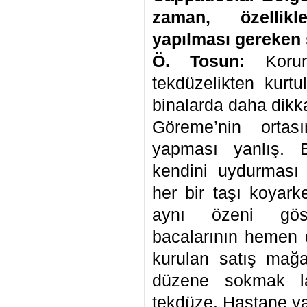
zaman, özellik
yapılması gereken 
Ö. Tosun:
Koru
tekdüzelikten kurtu
binalarda daha dikka
Göreme’nin ortas
yapması yanlış. B
kendini uydurması l
her bir taşı koyar
aynı özeni göst
bacalarının hemen d
kurulan satış mağa
düzene sokmak laz
tekdüze. Hastane yap