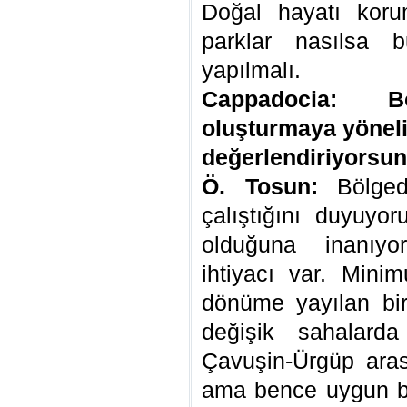
Doğal hayatı koru
parklar nasılsa 
yapılmalı.
Cappadocia: B
oluşturmaya yöneli
değerlendiriyorsu
Ö. Tosun:
Bölged
çalıştığını duyuyor
olduğuna inanıy
ihtiyacı var. Mini
dönüme yayılan bir 
değişik sahalard
Çavuşin-Ürgüp aras
ama bence uygun bir