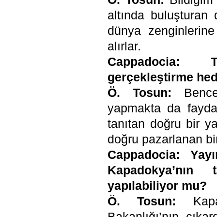
altında buluşturan
dünya zenginlerine
alırlar.
Cappadocia: 
gerçekleştirme hed
Ö. Tosun:
Bence
yapmakta da fayda v
tanıtan doğru bir ya
doğru pazarlanan bir
Cappadocia: Yay
Kapadokya’nın t
yapılabiliyor mu?
Ö. Tosun:
Kapad
Bakanlığı’nın çıkar