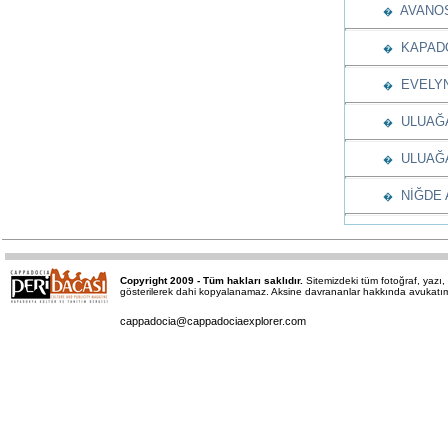
AVANOS
�
KAPADO
�
EVELYN
�
ULUAĞA
�
ULUAĞAÇ
�
NİĞDE A
�
Copyright 2009 - Tüm hakları saklıdır.
Sitemizdeki tüm fotoğraf, yaz
gösterilerek dahi kopyalanamaz. Aksine davrananlar hakkında avukatımız 
cappadocia@cappadociaexplorer.com