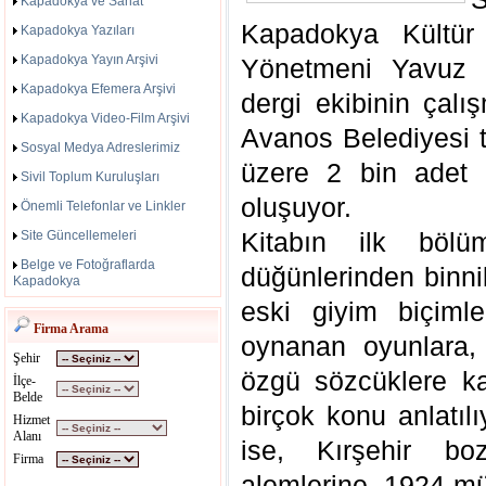
Kapadokya ve Sanat
Kapadokya Kültür
Kapadokya Yazıları
Kapadokya Yayın Arşivi
Yönetmeni Yavuz İ
Kapadokya Efemera Arşivi
dergi ekibinin çalı
Kapadokya Video-Film Arşivi
Avanos Belediyesi t
Sosyal Medya Adreslerimiz
üzere 2 bin adet 
Sivil Toplum Kuruluşları
oluşuyor.
Önemli Telefonlar ve Linkler
Kitabın ilk böl
Site Güncellemeleri
Belge ve Fotoğraflarda
düğünlerinden binnik
Kapadokya
eski giyim biçimler
Firma Arama
oynanan oyunlara,
Şehir
özgü sözcüklere kad
İlçe-
Belde
birçok konu anlatıl
Hizmet
Alanı
ise, Kırşehir bo
Firma
alemlerine, 1924 m