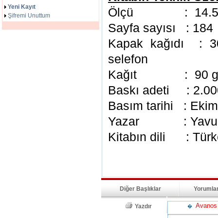
Yeni Kayıt
Ölçü : 14.5 x
Şifremi Unuttum
Sayfa sayısı : 184
Kapak kağıdı : 30
selefon
Kağıt : 90 gr 1
Baskı adeti : 2.00
Basım tarihi : Eki
Yazar : Yavuz 
Kitabın dili : Tür
Diğer Başlıklar
Yorumla
Avanos H
Yazdır
�