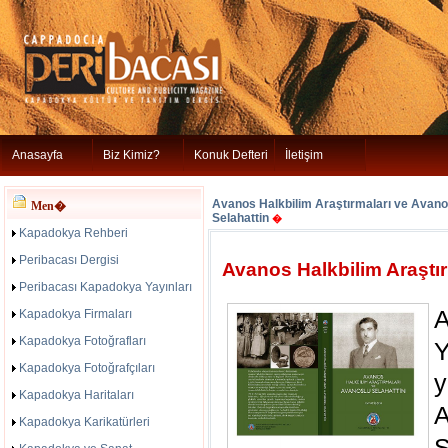
Anasayfa
Biz Kimiz?
Konuk Defteri
İletişim
Avanos Halkbilim Araştırmaları ve Avano
Men�
Selahattin
�
Kapadokya Rehberi
Peribacası Dergisi
Avanos Halkbilim Araştır
Peribacası Kapadokya Yayınları
Kapadokya Firmaları
Kapadokya Fotoğrafları
Kapadokya Fotoğrafçıları
y
Kapadokya Haritaları
A
Kapadokya Karikatürleri
S