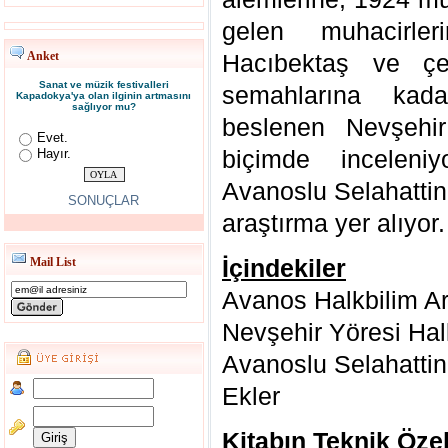
gelen muhacirler
Anket
Hacıbektaş ve çe
Sanat ve müzik festivalleri
semahlarına kada
Kapadokya'ya olan ilginin artmasını
sağlıyor mu?
beslenen Nevşehir
Evet.
biçimde incelen
Hayır.
Avanoslu Selahattin
SONUÇLAR
araştırma yer alıyor.
İçindekiler
Mail List
Avanos Halkbilim Ar
Nevşehir Yöresi Hal
Avanoslu Selahattin
Ekler
Kitabın Teknik Özell