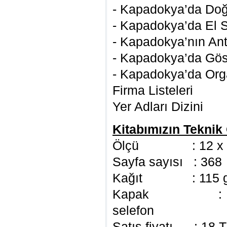
- Kapadokya’da Doğa
- Kapadokya’da El S
- Kapadokya’nın Anti
- Kapadokya’da Göst
- Kapadokya’da Org
Firma Listeleri
Yer Adları Dizini
Kitabımızın Teknik Ö
Ölçü : 12 x 2
Sayfa sayısı : 368
Kağıt : 115 gr 
Kapak : 350 gr
selefon
Satış fiyatı : 18 