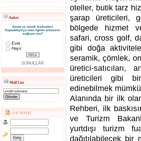
oteller, butik tarz h
şarap üreticileri, 
Anket
bölgede hizmet ve
Sanat ve müzik festivalleri
Kapadokya'ya olan ilginin artmasını
sağlıyor mu?
safari, cross golf, d
Evet.
gibi doğa aktivitel
Hayır.
seramik, çömlek, on
SONUÇLAR
üretici-satıcıları,
üreticileri gibi 
Mail List
edinebilmek mümkü
Alanında bir ilk o
Rehberi, ilk baskısı
ve Turizm Bakanlı
yurtdışı turizm fu
dağıtılabilecek bir 