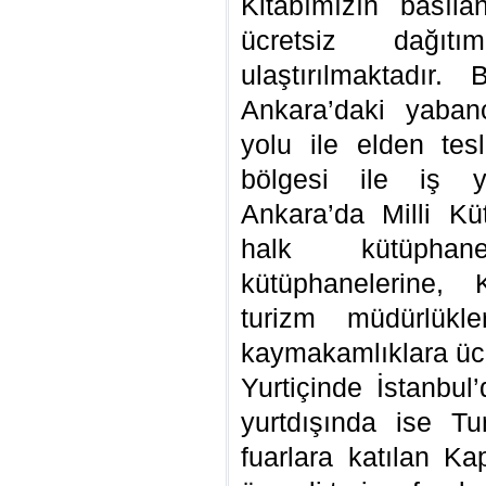
Kitabımızın basıla
ücretsiz dağıtı
ulaştırılmaktadır.
Ankara’daki yabanc
yolu ile elden tes
bölgesi ile iş y
Ankara’da Milli K
halk kütüphan
kütüphanelerine, 
turizm müdürlükle
kaymakamlıklara ücre
Yurtiçinde İstanbul
yurtdışında ise T
fuarlara katılan Ka