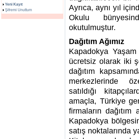
Yeni Kayıt
Ayrıca, aynı yıl iç
Şifremi Unuttum
Okulu bünyesin
okutulmuştur.
Dağıtım Ağımız
Kapadokya Yaşam v
ücretsiz olarak iki ş
dağıtım kapsamında
merkezlerinde öze
satıldığı kitapçıl
amaçla, Türkiye ge
firmaların dağıtım 
Kapadokya bölgesind
satış noktalarında ya