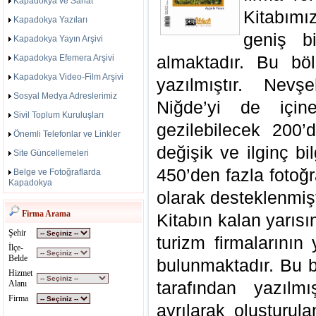
Kapadokya ve Sanat
Kitabımı
Kapadokya Yazıları
geniş b
Kapadokya Yayın Arşivi
almaktadır. Bu bö
Kapadokya Efemera Arşivi
Kapadokya Video-Film Arşivi
yazılmıştır. Nevş
Sosyal Medya Adreslerimiz
Niğde’yi de için
Sivil Toplum Kuruluşları
gezilebilecek 200
Önemli Telefonlar ve Linkler
değişik ve ilginç bi
Site Güncellemeleri
450’den fazla fotoğr
Belge ve Fotoğraflarda
Kapadokya
olarak desteklenmişt
Firma Arama
Kitabın kalan yarıs
Şehir
turizm firmalarının
İlçe-
Belde
bulunmaktadır. Bu 
Hizmet
tarafından yazılm
Alanı
Firma
ayrılarak oluşturul