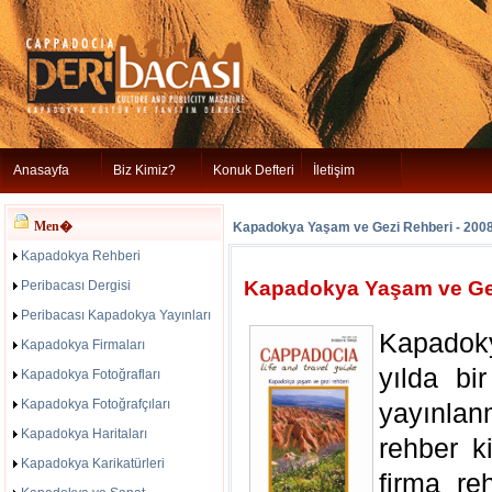
Anasayfa
Biz Kimiz?
Konuk Defteri
İletişim
Men�
Kapadokya Yaşam ve Gezi Rehberi - 200
Kapadokya Rehberi
Kapadokya Yaşam ve Gez
Peribacası Dergisi
Peribacası Kapadokya Yayınları
Kapadok
Kapadokya Firmaları
yılda bi
Kapadokya Fotoğrafları
Kapadokya Fotoğrafçıları
yayınla
Kapadokya Haritaları
rehber k
Kapadokya Karikatürleri
firma reh