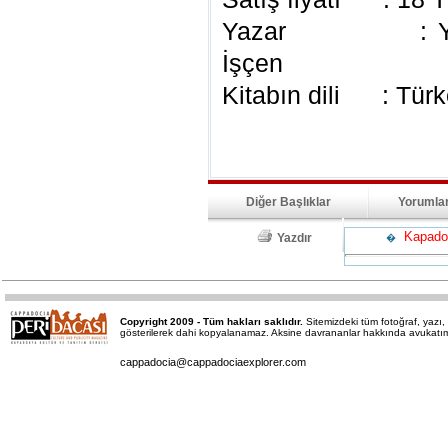
Yazar : Yavuz 
İşçen
Kitabın dili : Türk
Diğer Başlıklar
Yorumla
Kapadok
Yazdır
�
Copyright 2009 - Tüm hakları saklıdır.
Sitemizdeki tüm fotoğraf, yaz
gösterilerek dahi kopyalanamaz. Aksine davrananlar hakkında avukatımız 
cappadocia@cappadociaexplorer.com