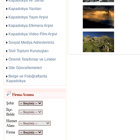
Kapadokya ve Sanat
Kapadokya Yazıları
Kapadokya Yayın Arşivi
Kapadokya Efemera Arşivi
Kapadokya Video-Film Arşivi
Sosyal Medya Adreslerimiz
Sivil Toplum Kuruluşları
Önemli Telefonlar ve Linkler
Site Güncellemeleri
Belge ve Fotoğraflarda
Kapadokya
Firma Arama
Şehir
İlçe-
Belde
Hizmet
Alanı
Firma