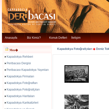
Anasayfa
Biz Kimiz?
Konuk Defteri
İletişim
Kapadokya Fotoğrafçıları
Deniz To
�
Men�
Kapadokya Rehberi
Peribacası Dergisi
Peribacası Kapadokya Yayınları
Kapadokya Firmaları
Kapadokya Fotoğrafları
Kapadokya Fotoğrafçıları
Kapadokya Haritaları
Kapadokya Karikatürleri