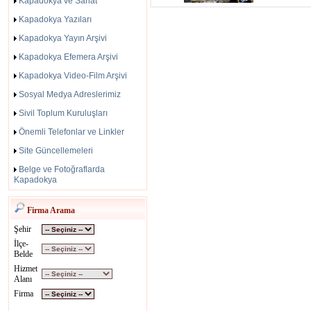
Kapadokya ve Sanat
Kapadokya Yazıları
Kapadokya Yayın Arşivi
Kapadokya Efemera Arşivi
Kapadokya Video-Film Arşivi
Sosyal Medya Adreslerimiz
Sivil Toplum Kuruluşları
Önemli Telefonlar ve Linkler
Site Güncellemeleri
Belge ve Fotoğraflarda
Kapadokya
Firma Arama
Şehir
İlçe-
Belde
Hizmet
Alanı
Firma