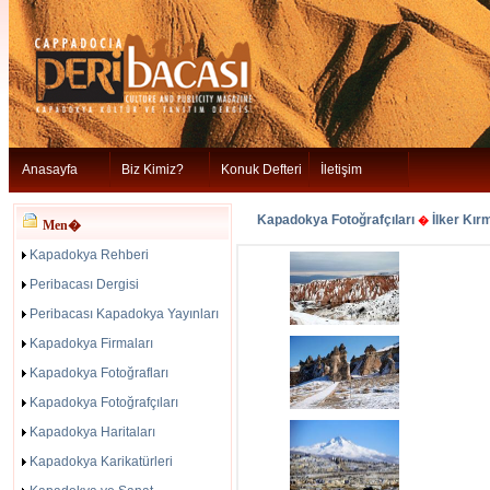
Anasayfa
Biz Kimiz?
Konuk Defteri
İletişim
Kapadokya Fotoğrafçıları
İlker Kırm
�
Men�
Kapadokya Rehberi
Peribacası Dergisi
Peribacası Kapadokya Yayınları
Kapadokya Firmaları
Kapadokya Fotoğrafları
Kapadokya Fotoğrafçıları
Kapadokya Haritaları
Kapadokya Karikatürleri