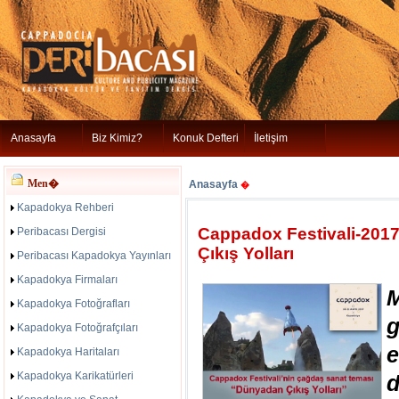
Anasayfa
Biz Kimiz?
Konuk Defteri
İletişim
Men�
Anasayfa
�
Kapadokya Rehberi
Cappadox Festivali-201
Peribacası Dergisi
Çıkış Yolları
Peribacası Kapadokya Yayınları
Kapadokya Firmaları
Kapadokya Fotoğrafları
Kapadokya Fotoğrafçıları
Kapadokya Haritaları
Kapadokya Karikatürleri
d