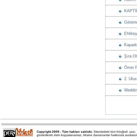
KAPTİD’d
�
Göreme’
�
Ehlikeyf
�
Kapadok
�
Şıra Ote
�
Ömer Fet
�
2. Ulus
�
Wedding
�
Copyright 2009 - Tüm hakları saklıdır.
Sitemizdeki tüm fotoğraf, yaz
gösterilerek dahi kopyalanamaz. Aksine davrananlar hakkında avukatımız 