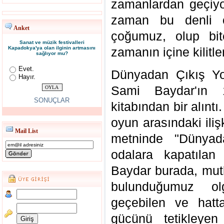
zamanlardan geçiyor
zaman bu denli ç
Anket
çoğumuz, olup bit
Sanat ve müzik festivalleri
Kapadokya'ya olan ilginin artmasını
zamanın içine kilitl
sağlıyor mu?
Evet.
Dünyadan Çıkış Yol
Hayır.
Sami Baydar'ın 1
SONUÇLAR
kitabından bir alıntı
oyun arasındaki ilişk
Mail List
metninde "Dünyada
odalara kapatılan 
Baydar burada, mutlak
bulunduğumuz olg
geçebilen ve hatt
gücünü tetikleyen