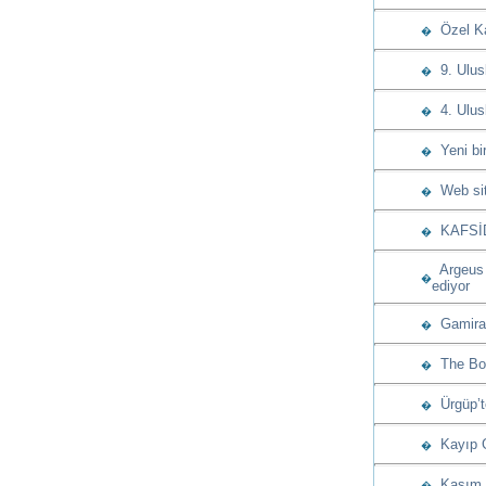
Özel Ka
�
9. Ulusl
�
4. Ulusl
�
Yeni bir
�
Web site
�
KAFSİD’
�
Argeus 
�
ediyor
Gamiras
�
The Bos
�
Ürgüp’t
�
Kayıp G
�
Kasım a
�