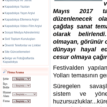
Kapadokya ve Sanat
Kapadokya Yazıları
Mayıs 2017 ta
Kapadokya Yayın Arşivi
düzenlenecek o
Kapadokya Efemera Arşivi
çağdaş sanat tema
Kapadokya Video-Film Arşivi
olarak belirlen
Sosyal Medya Adreslerimiz
Sivil Toplum Kuruluşları
olmayan, görünür 
Önemli Telefonlar ve Linkler
dünyayı hayal e
Site Güncellemeleri
cesur olmaya çağır
Belge ve Fotoğraflarda
Kapadokya
Festivalden yapıl
Firma Arama
Yolları temasının ge
Şehir
İlçe-
Süregelen savaşlar
Belde
sistem ve yönet
Hizmet
Alanı
huzursuzluklar...kü
Firma