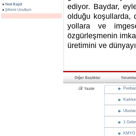
Yeni Kayıt
ediyor. Baydar, eyl
Şifremi Unuttum
olduğu koşullarda, 
yollara ve imgese
özgürleşmenin imkan
üretimini ve dünyay
Diğer Başlıklar
Yorumla
Peribaca
Yazdır
�
Karlıkev
�
Uluslara
�
1.Gelene
�
KMYO öğr
�