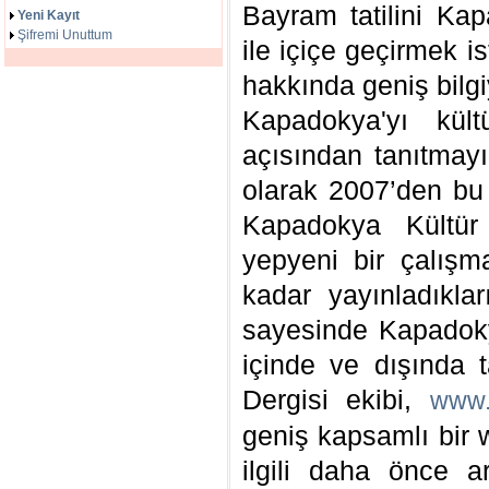
Bayram tatilini Ka
Yeni Kayıt
Şifremi Unuttum
ile içiçe geçirmek 
hakkında geniş bilgi
Kapadokya'yı kült
açısından tanıtmayı
olarak 2007’den bu
Kapadokya Kültür 
yepyeni bir çalış
kadar yayınladıklar
sayesinde Kapadokya
içinde ve dışında 
Dergisi ekibi,
www.
geniş kapsamlı bir 
ilgili daha önce a