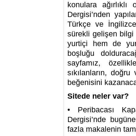
konulara ağırlıklı
Dergisi’nden yapıl
Türkçe ve İngilizce
sürekli gelişen bilg
yurtiçi hem de yur
boşluğu dolduraca
sayfamız, özellik
sıkılanların, doğru v
beğenisini kazanaca
Sitede neler var?
• Peribacası Kap
Dergisi’nde bugün
fazla makalenin ta