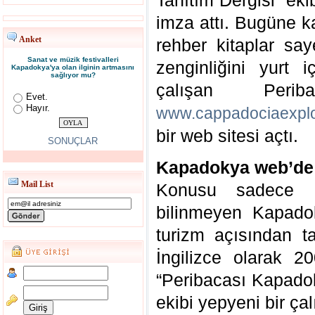
Tanıtım Dergisi” ek
imza attı. Bugüne ka
Anket
rehber kitaplar sa
Sanat ve müzik festivalleri
zenginliğini yurt 
Kapadokya'ya olan ilginin artmasını
sağlıyor mu?
çalışan Perib
Evet.
Hayır.
www.cappadociaexpl
bir web sitesi açtı.
SONUÇLAR
Kapadokya web’de
Mail List
Konusu sadece K
bilinmeyen Kapadok
turizm açısından t
İngilizce olarak 
“Peribacası Kapadok
ekibi yepyeni bir ça