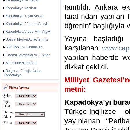
Kapadokya ve Sanat
tanıtıldı. Ankara e
Kapadokya Yazıları
tarafından yapılan
Kapadokya Yayın Arşivi
öğrenin” başlığıyla v
Kapadokya Efemera Arşivi
Kapadokya Video-Film Arşivi
Yayına başladığı 
Sosyal Medya Adreslerimiz
karşılanan
www.capp
Sivil Toplum Kuruluşları
Önemli Telefonlar ve Linkler
yapılan haberde we
Site Güncellemeleri
dikkat çekildi.
Belge ve Fotoğraflarda
Kapadokya
Milliyet Gazetesi
metni:
Firma Arama
Şehir
Kapadokya’yı bura
İlçe-
Belde
Türkçe-İngilizce
Hizmet
Alanı
yayınlanan “Perib
Firma