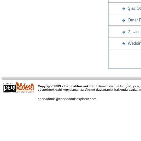
Şıra Ote
�
Ömer Fet
�
2. Ulus
�
Wedding
�
Copyright 2009 - Tüm hakları saklıdır.
Sitemizdeki tüm fotoğraf, yaz
gösterilerek dahi kopyalanamaz. Aksine davrananlar hakkında avukatımız 
cappadocia@cappadociaexplorer.com