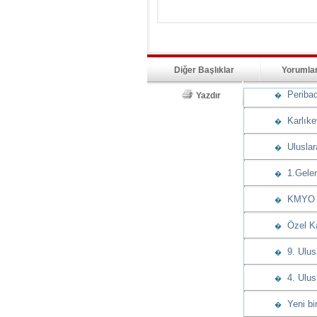
Diğer Başlıklar
Yorumla
Peribaca
Yazdır
�
Karlıkev
�
Uluslara
�
1.Gelene
�
KMYO öğr
�
Özel Ka
�
9. Ulusl
�
4. Ulusl
�
Yeni bir
�