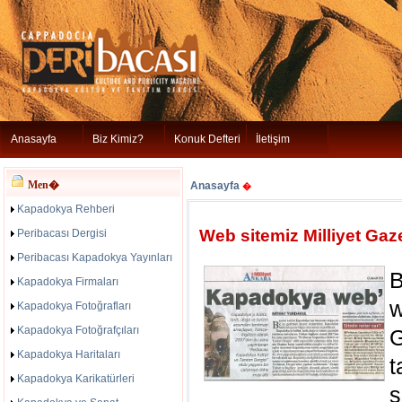
Anasayfa
Biz Kimiz?
Konuk Defteri
İletişim
Men�
Anasayfa
�
Kapadokya Rehberi
Web sitemiz Milliyet Gaze
Peribacası Dergisi
Peribacası Kapadokya Yayınları
B
Kapadokya Firmaları
Kapadokya Fotoğrafları
Kapadokya Fotoğrafçıları
G
Kapadokya Haritaları
t
Kapadokya Karikatürleri
s