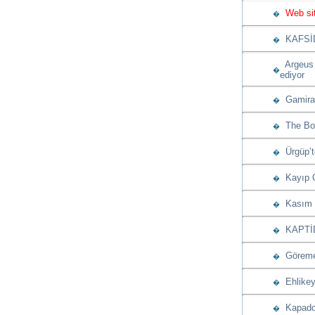
Web site
�
KAFSİD’
�
Argeus 
�
ediyor
Gamiras
�
The Bos
�
Ürgüp’t
�
Kayıp G
�
Kasım a
�
KAPTİD’d
�
Göreme’
�
Ehlikeyf
�
Kapadok
�