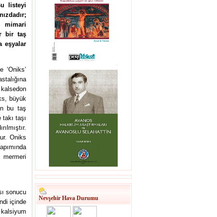
u listeyi
nızdadır;
, mimari
 bir taş
a eşyalar
e ‘Oniks’
astalığına
e kalsedon
iks, büyük
en bu taş
e takı taşı
rılmıştır.
ur. Oniks
pımında
s mermeri
ası sonucu
Nevşehir Hava Durumu
ndi içinde
, kalsiyum