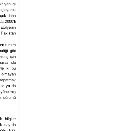
r yanılgı
başlayarak
n çok daha
rda 2000’li
atölyenin
 Pakistan
şen turizm
ndiği gibi
şveriş için
sırasında
yle ki bu
n olmayan
 kapatmak
iyor ya da
e yönelmiş
ibi sürümü
 bilgiler
ok sayıda
r’de 100,