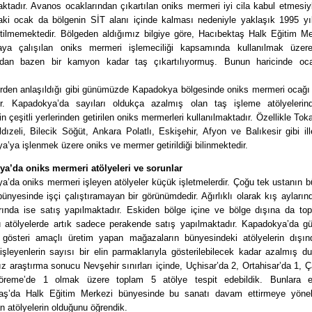
aktadır. Avanos ocaklarından çıkartılan oniks mermeri iyi cila kabul etmesiyl
aki ocak da bölgenin SİT alanı içinde kalması nedeniyle yaklaşık 1995 yı
etilmemektedir. Bölgeden aldığımız bilgiye göre, Hacıbektaş Halk Eğitim Me
aya çalışılan oniks mermeri işlemeciliği kapsamında kullanılmak üze
ndan bazen bir kamyon kadar taş çıkartılıyormuş. Bunun haricinde oc
lerden anlaşıldığı gibi günümüzde Kapadokya bölgesinde oniks mermeri ocağı 
r. Kapadokya’da sayıları oldukça azalmış olan taş işleme atölyeleri
in çeşitli yerlerinden getirilen oniks mermerleri kullanılmaktadır. Özellikle Toka
dızeli, Bilecik Söğüt, Ankara Polatlı, Eskişehir, Afyon ve Balıkesir gibi il
’ya işlenmek üzere oniks ve mermer getirildiği bilinmektedir.
a’da oniks mermeri atölyeleri ve sorunlar
’da oniks mermeri işleyen atölyeler küçük işletmelerdir. Çoğu tek ustanın bü
bünyesinde işçi çalıştıramayan bir görünümdedir. Ağırlıklı olarak kış ayların
rında ise satış yapılmaktadır. Eskiden bölge içine ve bölge dışına da top
 atölyelerde artık sadece perakende satış yapılmaktadır. Kapadokya’da 
re gösteri amaçlı üretim yapan mağazaların bünyesindeki atölyelerin dışın
şleyenlerin sayısı bir elin parmaklarıyla gösterilebilecek kadar azalmış d
z araştırma sonucu Nevşehir sınırları içinde, Uçhisar’da 2, Ortahisar’da 1, 
reme’de 1 olmak üzere toplam 5 atölye tespit edebildik. Bunlara e
aş’da Halk Eğitim Merkezi bünyesinde bu sanatı davam ettirmeye yönel
lan atölyelerin olduğunu öğrendik.