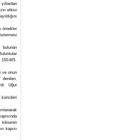
 yıllardan
zin etkisi
yıldığını
u örnekler
östermesi
e bulunan
Buluntular
Ö. 150-MS.
i ve onun
’ denilen,
rdı. Uğur
 kürsüleri
amlanarak
yapısında
kilisenin
ın kapısı