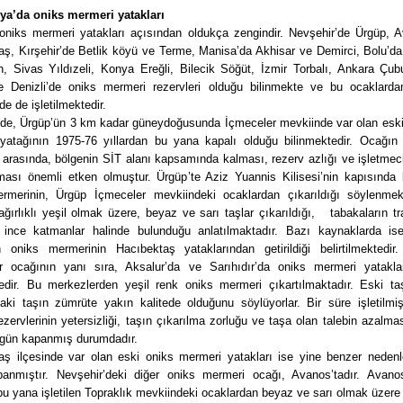
a’da oniks mermeri yatakları
oniks mermeri yatakları açısından oldukça zengindir. Nevşehir’de Ürgüp, 
aş, Kırşehir’de Betlik köyü ve Terme, Manisa’da Akhisar ve Demirci, Bolu’d
, Sivas Yıldızeli, Konya Ereğli, Bilecik Söğüt, İzmir Torbalı, Ankara Çub
e Denizli’de oniks mermeri rezervleri olduğu bilinmekte ve bu ocaklarda
 de işletilmektedir.
’de, Ürgüp’ün 3 km kadar güneydoğusunda İçmeceler mevkiinde var olan eski 
yatağının 1975-76 yıllardan bu yana kapalı olduğu bilinmektedir. Ocağı
 arasında, bölgenin SİT alanı kapsamında kalması, rezerv azlığı ve işletmec
kması önemli etken olmuştur. Ürgüp’te Aziz Yuannis Kilisesi’nin kapısında k
rmerinin, Ürgüp İçmeceler mevkiindeki ocaklardan çıkarıldığı söylenmek
ğırlıklı yeşil olmak üzere, beyaz ve sarı taşlar çıkarıldığı, tabakaların tr
 ince katmanlar halinde bulunduğu anlatılmaktadır. Bazı kaynaklarda ise
an oniks mermerinin Hacıbektaş yataklarından getirildiği belirtilmektedir.
r ocağının yanı sıra, Aksalur’da ve Sarıhıdır’da oniks mermeri yatakla
tedir. Bu merkezlerden yeşil renk oniks mermeri çıkartılmaktadır. Eski taş
daki taşın zümrüte yakın kalitede olduğunu söylüyorlar. Bir süre işletilmi
ezervlerinin yetersizliği, taşın çıkarılma zorluğu ve taşa olan talebin azalma
ugün kapanmış durumdadır.
aş ilçesinde var olan eski oniks mermeri yatakları ise yine benzer nedenler
anmıştır. Nevşehir’deki diğer oniks mermeri ocağı, Avanos’tadır. Avano
bu yana işletilen Topraklık mevkiindeki ocaklardan beyaz ve sarı olmak üzere i