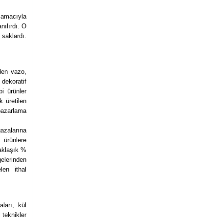
 amacıyla
nılırdı. O
saklardı.
nden vazo,
 dekoratif
bi ürünler
k üretilen
 pazarlama
azalarına
ürünlere
yaklaşık %
gelerinden
len ithal
ları, kül
l teknikler