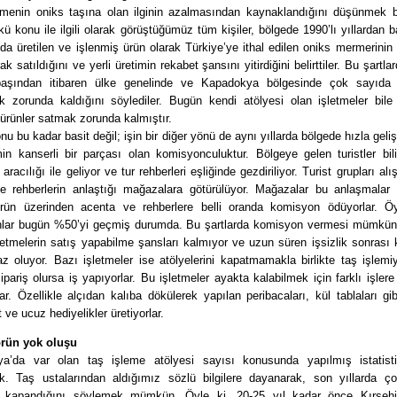
emenin oniks taşına olan ilginin azalmasından kaynaklandığını düşünmek bi
kü konu ile ilgili olarak görüştüğümüz tüm kişiler, bölgede 1990’lı yıllardan 
da üretilen ve işlenmiş ürün olarak Türkiye’ye ithal edilen oniks mermerini
k satıldığını ve yerli üretimin rekabet şansını yitirdiğini belirttiler. Bu şartla
 başından itibaren ülke genelinde ve Kapadokya bölgesinde çok sayıda 
 zorunda kaldığını söylediler. Bugün kendi atölyesi olan işletmeler bile
ürünler satmak zorunda kalmıştır.
u bu kadar basit değil; işin bir diğer yönü de aynı yıllarda bölgede hızla geli
in kanserli bir parçası olan komisyonculuktur. Bölgeye gelen turistler bili
aracılığı ile geliyor ve tur rehberleri eşliğinde gezdiriliyor. Turist grupları alı
e rehberlerin anlaştığı mağazalara götürülüyor. Mağazalar bu anlaşmalar 
ürün üzerinden acenta ve rehberlere belli oranda komisyon ödüyorlar. Ö
lar bugün %50’yi geçmiş durumda. Bu şartlarda komisyon vermesi mümkü
letmelerin satış yapabilme şansları kalmıyor ve uzun süren işsizlik sonrası
z oluyor. Bazı işletmeler ise atölyelerini kapatmamakla birlikte taş işlem
pariş olursa iş yapıyorlar. Bu işletmeler ayakta kalabilmek için farklı işler
r. Özellikle alçıdan kalıba dökülerek yapılan peribacaları, kül tablaları g
t ve ucuz hediyelikler üretiyorlar.
örün yok oluşu
a’da var olan taş işleme atölyesi sayısı konusunda yapılmış istatistik
k. Taş ustalarından aldığımız sözlü bilgilere dayanarak, son yıllarda ç
n kapandığını söylemek mümkün. Öyle ki, 20-25 yıl kadar önce Kırşehi