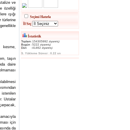
stalize ve
e özelliği
ere ışığı
Seçimi Hatırla
 türlerine
İl Seç
genellikle
İstatistik
Toplam
:
154305992 ziyaretçi
Bugün
:
5222 ziyaretçi
r, kesme,
Dün
:
41462 ziyaretçi
S. Yükleme Süresi : 0.22 sn
lem, taşın
nda daire
z olmaması
ılabilmesi
 kısmından
 istenilen
ır. Ustalar
 çarpacak,
 amacıyla
aması için
rasında da