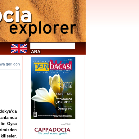
faya geri dön
dokya’da
 anlamda
lir. Oysa
rimizden
kiliseler,