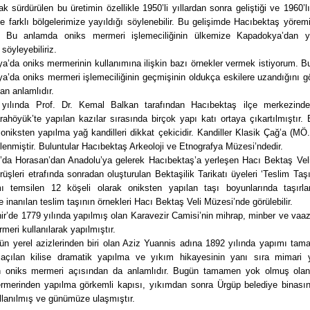
rak sürdürülen bu üretimin özellikle 1950’li yıllardan sonra geliştiği ve 1960’lı
de farklı bölgelerimize yayıldığı söylenebilir. Bu gelişimde Hacıbektaş yöremi
. Bu anlamda oniks mermeri işlemeciliğinin ülkemize Kapadokya’dan ya
 söyleyebiliriz.
’da oniks mermerinin kullanımına ilişkin bazı örnekler vermek istiyorum. B
a’da oniks mermeri işlemeciliğinin geçmişinin oldukça eskilere uzandığını g
n anlamlıdır.
yılında Prof. Dr. Kemal Balkan tarafından Hacıbektaş ilçe merkezind
ahöyük’te yapılan kazılar sırasında birçok yapı katı ortaya çıkartılmıştır. 
oniksten yapılma yağ kandilleri dikkat çekicidir. Kandiller Klasik Çağ’a (M
hlenmiştir. Buluntular Hacıbektaş Arkeoloji ve Etnografya Müzesi’ndedir.
y’da Horasan’dan Anadolu’ya gelerek Hacıbektaş’a yerleşen Hacı Bektaş Vel
örüşleri etrafında sonradan oluşturulan Bektaşilik Tarikatı üyeleri ‘Teslim Taşı
 temsilen 12 köşeli olarak oniksten yapılan taşı boyunlarında taşırla
ne inanılan teslim taşının örnekleri Hacı Bektaş Veli Müzesi’nde görülebilir.
ir’de 1779 yılında yapılmış olan Karavezir Camisi’nin mihrap, minber ve vaaz
meri kullanılarak yapılmıştır.
’ün yerel azizlerinden biri olan Aziz Yuannis adına 1892 yılında yapımı tam
açılan kilise dramatik yapılma ve yıkım hikayesinin yanı sıra mimari 
an oniks mermeri açısından da anlamlıdır. Bugün tamamen yok olmuş olan 
rmerinden yapılma görkemli kapısı, yıkımdan sonra Ürgüp belediye binasın
llanılmış ve günümüze ulaşmıştır.