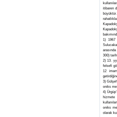
kullanıla
itibaren 
büyüktür
rahatlıkla
Kapadokya
Kapadoky
bakımında
1) 1967 
Sulucakar
arasında 
300) tari
2) 13. y
felsefi g
12 imamı
getirdiği
3) Gülşeh
oniks mer
4) Ürgüp
hizmete 
kullanıl
oniks me
olarak ku