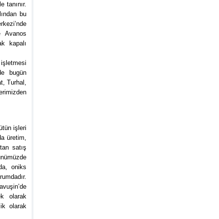
e tanınır.
lından bu
rkezi’nde
re Avanos
ak kapalı
işletmesi
nde bugün
t, Turhal,
lerimizden
tün işleri
da üretim,
tan satış
günümüzde
da, oniks
urumdadır.
Çavuşin’de
k olarak
ik olarak