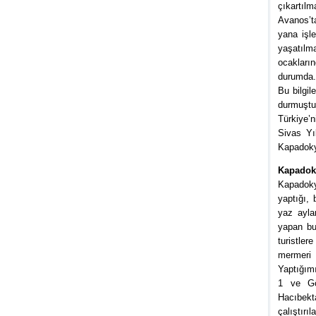
çıkartılm
Avanos’t
yana işl
yaşatılm
ocakları
durumda.
Bu bilgi
durmuştu
Türkiye’n
Sivas Yıl
Kapadokya
Kapadoky
Kapadokya
yaptığı, 
yaz ayla
yapan bu
turistle
mermeri i
Yaptığımı
1 ve Gö
Hacıbekt
çalıştırı