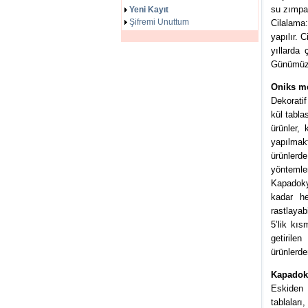
su zımpar
Yeni Kayıt
Şifremi Unuttum
Cilalama
yapılır. 
yıllarda
Günümüzde
Oniks me
Dekoratif
kül tabla
ürünler, 
yapılmakt
ürünlerde
yöntemleri
Kapadoky
kadar h
rastlayab
5’lik kıs
getirile
ürünlerde
Kapadoky
Eskiden 
tablaları,