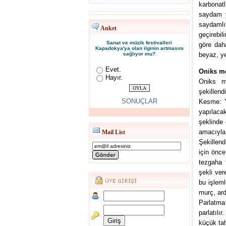
karbonatl
saydam ya
saydamlı
Anket
geçirebil
Sanat ve müzik festivalleri
göre daha
Kapadokya'ya olan ilginin artmasını
sağlıyor mu?
beyaz, ye
Evet.
Oniks me
Hayır.
Oniks me
şekillend
SONUÇLAR
Kesme: Ya
yapılaca
şeklinde 
amacıyla 
Mail List
Şekillend
için önce
tezgaha t
şekli vere
bu işleml
murç, ard
Parlatma
parlatılı
küçük tah