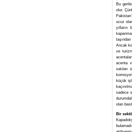
Bu geril
olur. Çün
Pakistan’
ucuz olara
yılların
kapanmak
taşından 
Ancak kon
ve turizm
acentalar 
acenta v
satılan 
komisyon
küçük iş
kaçınılma
sadece si
durumdala
olan basi
Bir sekt
Kapadoky
bulamadı
atölyeni