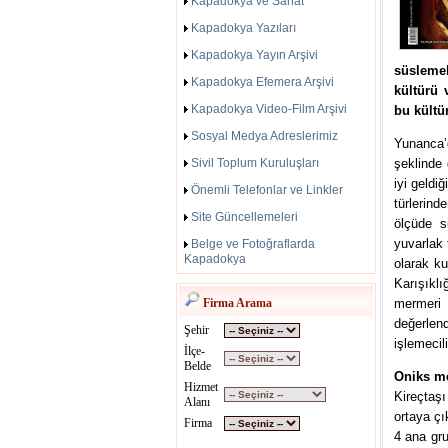
Kapadokya ve Sanat
Kapadokya Yazıları
Kapadokya Yayın Arşivi
süsleme
Kapadokya Efemera Arşivi
kültürü 
Kapadokya Video-Film Arşivi
bu kültü
Sosyal Medya Adreslerimiz
Yunanca’
Sivil Toplum Kuruluşları
şeklinde 
iyi geldi
Önemli Telefonlar ve Linkler
türlerind
Site Güncellemeleri
ölçüde s
yuvarlak t
Belge ve Fotoğraflarda
Kapadokya
olarak ku
Karışıkl
Firma Arama
mermer
değerlen
Şehir
işlemecil
İlçe-
Belde
Oniks m
Hizmet
Kireçtaşı
Alanı
ortaya çı
Firma
4 ana gru