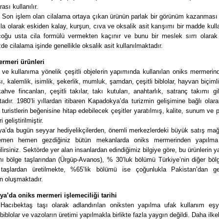
ası kullanılır.
: Son işlem olan cilalama ortaya çıkan ürünün parlak bir görünüm kazanması
Cila olarak eskiden kalay, kurşun, cıva ve oksalik asit karışımı bir madde kulla
 çoğu usta cila formülü vermekten kaçınır ve bunu bir meslek sırrı olarak 
 cilalama işinde genellikle oksalik asit kullanılmaktadır.
rmeri ürünleri
 ve kullanıma yönelik çeşitli objelerin yapımında kullanılan oniks mermeri
sı, kalemlik, isimlik, şekerlik, mumluk, şamdan, çeşitli biblolar, hayvan biçimli
kahve fincanları, çeşitli takılar, takı kutuları, anahtarlık, satranç takımı gi
adır. 1980’li yıllardan itibaren Kapadokya’da turizmin gelişimine bağlı olara
 turistlerin beğenisine hitap edebilecek çeşitler yaratılmış, kalite, sunum ve
 geliştirilmiştir.
a’da bugün seyyar hediyelikçilerden, önemli merkezlerdeki büyük satış mağ
emen hemen gezdiğiniz bütün mekanlarda oniks mermerinden yapılma 
ilirsiniz. Sektörde yer alan insanlardan edindiğimiz bilgiye göre, bu ürünlerin 
mı bölge taşlarından (Ürgüp-Avanos), % 30’luk bölümü Türkiye’nin diğer böl
n taşlardan üretilmekte, %65’lik bölümü ise çoğunlukla Pakistan’dan ge
n oluşmaktadır.
a’da oniks mermeri işlemeciliği tarihi
Hacıbektaş taşı olarak adlandırılan oniksten yapılma ufak kullanım eşya
 biblolar ve vazoların üretimi yapılmakla birlikte fazla yaygın değildi. Daha ilke