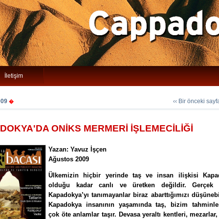
İletişim
009
‹‹ Bir önceki say
�
DOKYA'DA ONİKS MERMERİ İŞLEMECİLİĞİ
Yazan: Yavuz İşçen
Ağustos 2009
Ülkemizin hiçbir yerinde taş ve insan ilişkisi Kapa
olduğu kadar canlı ve üretken değildir. Gerçek
Kapadokya’yı tanımayanlar biraz abarttığımızı düşünebi
Kapadokya insanının yaşamında taş, bizim tahminle
çok öte anlamlar taşır. Devasa yeraltı kentleri, mezarlar, 