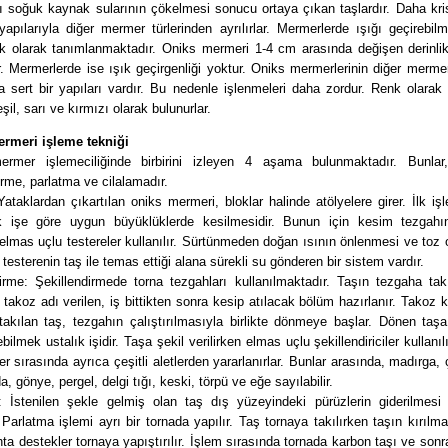
ı soğuk kaynak sularının çökelmesi sonucu ortaya çıkan taşlardır. Daha kri
pılarıyla diğer mermer türlerinden ayrılırlar. Mermerlerde ışığı geçirebilm
k olarak tanımlanmaktadır. Oniks mermeri 1-4 cm arasında değişen derinlikl
ir. Mermerlerde ise ışık geçirgenliği yoktur. Oniks mermerlerinin diğer mermer
 sert bir yapıları vardır. Bu nedenle işlenmeleri daha zordur. Renk olarak 
şil, sarı ve kırmızı olarak bulunurlar.
rmeri işleme tekniği
rmer işlemeciliğinde birbirini izleyen 4 aşama bulunmaktadır. Bunla
irme, parlatma ve cilalamadır.
taklardan çıkartılan oniks mermeri, bloklar halinde atölyelere girer. İlk iş
k işe göre uygun büyüklüklerde kesilmesidir. Bunun için kesim tezgahı
elmas uçlu testereler kullanılır. Sürtünmeden doğan ısının önlenmesi ve to
testerenin taş ile temas ettiği alana sürekli su gönderen bir sistem vardır.
irme: Şekillendirmede torna tezgahları kullanılmaktadır. Taşın tezgaha tak
 takoz adı verilen, iş bittikten sonra kesip atılacak bölüm hazırlanır. Takoz
akılan taş, tezgahın çalıştırılmasıyla birlikte dönmeye başlar. Dönen taşa
bilmek ustalık işidir. Taşa şekil verilirken elmas uçlu şekillendiriciler kullanıl
er sırasında ayrıca çeşitli aletlerden yararlanırlar. Bunlar arasında, madırga,
a, gönye, pergel, delgi tığı, keski, törpü ve eğe sayılabilir.
: İstenilen şekle gelmiş olan taş dış yüzeyindeki pürüzlerin giderilmesi
r. Parlatma işlemi ayrı bir tornada yapılır. Taş tornaya takılırken taşın kırılm
ta destekler tornaya yapıştırılır. İşlem sırasında tornada karbon taşı ve son