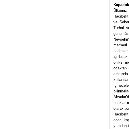
Kapadoky
Ülkemiz 
Hacıbekt
ve Seben
Turhal v
günümüzde
Nevşehir
mermeri 
nedenleri
işi bıra
oniks me
ocaktan a
arasında
kullanıl
İçmecele
bilinmek
Aksalur’
ocaklar r
olarak b
Hacıbekt
önce kap
yılından 