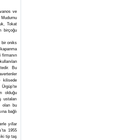
Avanos ve
a Mudurnu
uk, Tokat
n birçoğu
bir oniks
n kapanma
i firmanın
ullanılan
tedir. Bu
avertenler
 kilisede
 Ürgüp’te
rı olduğu
 ustaları
ş olan bu
sına bağlı
le yıllar
s’ta 1955
ki tip taş