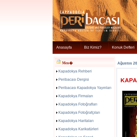
Anasayfa
Biz Kimiz?
Konuk Defteri
Men�
Ağustos 2
Kapadokya Rehberi
KAPA
Peribacası Dergisi
Peribacası Kapadokya Yayınları
Kapadokya Firmaları
Kapadokya Fotoğrafları
Kapadokya Fotoğrafçıları
Kapadokya Haritaları
Kapadokya Karikatürleri