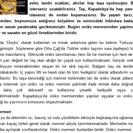
evler, tandır ocakları, ahırlar hep taşa oyulmuştur. B
isterseniz uzatabilirsiniz. Taş, Kapadokya’da hep yanı
isteseniz de ondan kopamazsınız. Bu yaşam tarzı
lerden, boynumuza astığımız kolyelere ve evimizdeki biblolara kadar
ve sanatı yaratmakta gecikmemiştir. Bugün oniks mermerinden yapılm
r ve sanatın en güzel örneklerinden biridir.
da ‘Onyks’ olarak kullanılan ve tırnak anlamına gelen bu kelime Türkçey
girmiştir. Söylenene göre Orta Çağ’da Türkler oniks taşının sara (epilepsi) h
ğine inanırlarmış. Dilimizde oniks tanımlaması hem bir tür mermer için hem d
en yarı değerli bir taş olan akiğin bir çeşidi için kullanılmaktadır. Gerçek on
ilisyum minerallerinden oluşan bir tür akik taşıdır. Balgam taşı da denil
abakalıdır. İç yapısı lifli ve hareli olan bir türü ‘kedigözü’ olarak adlandırılır v
llanılır. Bu taşa benzediği için mermer türlerinden biri de oniks olarak adlandı
ığı önlemek için oniks ve oniks mermeri şeklinde ifade etmek daha doğrud
i daha çok dekoratif ve kullanıma yönelik hediyelik eşya ya
dirilmektedir. Kapadokya’da oniks mermerinden yapılan eşyalar ve onik
iği bu yazımızın konusunu oluşturmaktadır.
ermeri
 ya da dolomitin ısı, basınç ve sulu çözeltilerin etkisiyle başkalaşıma uğram
kan kayaç türleri genel olarak mermer adıyla tanımlanmaktadır. Mermerler ke
ba ayrılarak sınıflandırılırlar. Oniks mermeri bunlardan biridir. Oniks mermeri