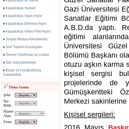
Kapadokya ve Sanat
Gazi Üniversitesi Eğ
Kapadokya Yazıları
Kapadokya Yayın Arşivi
Sanatlar Eğitimi B
Kapadokya Efemera Arşivi
A.B.D.da yaptı. 
Kapadokya Video-Film Arşivi
eğitimi alanların
Sosyal Medya Adreslerimiz
Üniversitesi Güze
Sivil Toplum Kuruluşları
Bölümü Başkanı olar
Önemli Telefonlar ve Linkler
otuzu aşkın karma s
Site Güncellemeleri
Belge ve Fotoğraflarda
kişisel sergisi b
Kapadokya
projelerinde de 
Firma Arama
Gümüşkentteki Öz
Şehir
Merkezi sakinlerine
İlçe-
Belde
Hizmet
Kişisel sergileri:
Alanı
Firma
2016 Mayıs
Baskır