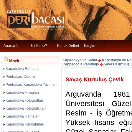
Anasayfa
Biz Kimiz?
Konuk Defteri
İletişim
Kapadokya ve Sanat
Kapadokya ve Re
Men�
�
Cappadocia Paintings
Savaş Kurtuluş 
�
Kapadokya Rehberi
Peribacası Dergisi
Savaş Kurtuluş Çevik
Peribacası Kapadokya Yayınları
Arguvanda 198
Kapadokya Firmaları
Kapadokya Fotoğrafları
Üniversitesi Güze
Kapadokya Fotoğrafçıları
Resim - İş Öğretmenl
Kapadokya Haritaları
Yüksek lisans eğit
Kapadokya Karikatürleri
Güzel Sanatlar Fa