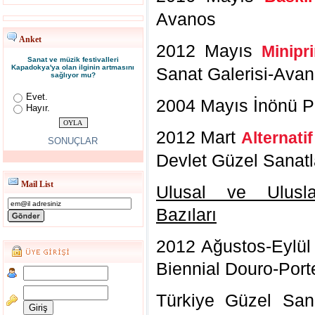
Avanos
Anket
2012 Mayıs
Minip
Sanat ve müzik festivalleri
Kapadokya'ya olan ilginin artmasını
Sanat Galerisi-Ava
sağlıyor mu?
Evet.
2004 Mayıs İnönü Pa
Hayır.
2012 Mart
Alternati
SONUÇLAR
Devlet Güzel Sanatla
Mail List
Ulusal ve Ulusla
Bazıları
2012 Ağustos-Eylül 
Biennial Douro-Port
Türkiye Güzel San