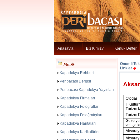
Anasayfa
Biz Kimiz?
Konuk Defteri
Önemli Tele
Men�
Linkler
�
Kapadokya Rehberi
Peribacası Dergisi
Aksara
Peribacası Kapadokya Yayınları
Kapadokya Firmaları
Otogar
İl Kültür
Kapadokya Fotoğrafları
Turizm 
Turizm 
Kapadokya Fotoğrafçıları
Güzelyu
Kapadokya Haritaları
ve ilçe 
Aksaray 
Kapadokya Karikatürleri
Aksaray