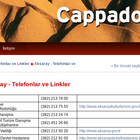
İletişim
fonlar ve Linkler
Aksaray - Telefonlar ve
�
‹‹ Bir önceki say
y - Telefonlar ve Linkler
(382) 213 78 00
 ve
(382) 213 75 55
http://www.aksaraykulturturizm.gov.t
Müdürlüğü
Danışma
(382) 213 24 74
rt Turizm Danışma
(382) 451 26 66
kütüphanesi
Valiliği
(382) 213 50 20
http://www.aksaray.gov.tr
 Devlet Hastanesi
(382) 212 91 00
http://www.aksaraydevlethastanesi.g