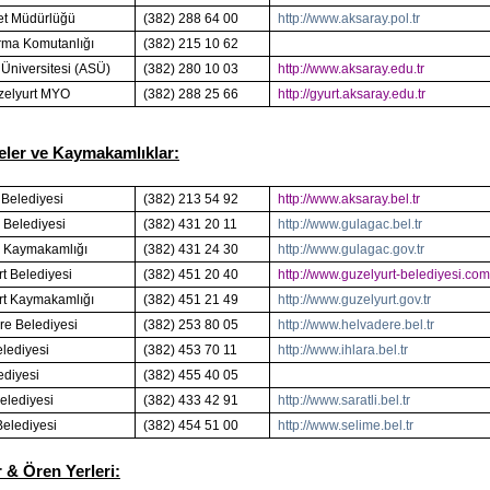
yet Müdürlüğü
(382) 288 64 00
http://www.aksaray.pol.tr
arma Komutanlığı
(382) 215 10 62
Üniversitesi (ASÜ)
(382)
280 10 03
http://www.aksaray.edu.tr
elyurt MYO
(382) 288 25 66
http://gyurt.aksaray.edu.tr
eler ve Kaymakamlıklar:
 Belediyesi
(382) 213 54 92
http://www.aksaray.bel.tr
 Belediyesi
(382) 431 20 11
http://www.gulagac.bel.tr
 Kaymakamlığı
(382) 431 24 30
http://www.gulagac.gov.tr
t Belediyesi
(382) 451 20 40
http://www.guzelyurt-belediyesi.co
rt Kaymakamlığı
(382) 451 21 49
http://www.guzelyurt.gov.tr
re Belediyesi
(382) 253 80 05
http://www.helvadere.bel.tr
elediyesi
(382) 453 70 11
http://www.ihlara.bel.tr
lediyesi
(382) 455 40 05
Belediyesi
(382) 433 42 91
http://www.saratli.bel.tr
Belediyesi
(382) 454 51 00
http://www.selime.bel.tr
 & Ören Yerleri: