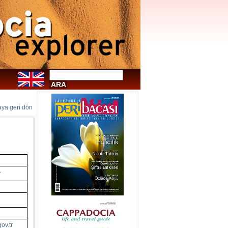
faya geri dön
r
ov.tr