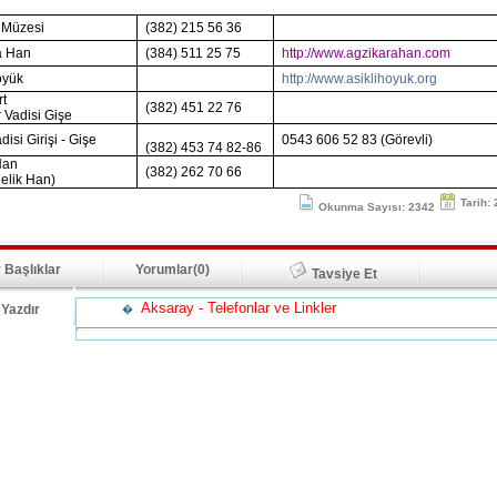
 Müzesi
(382) 215 56 36
a Han
(384) 511 25 75
http://www.agzikarahan.com
öyük
http://www.asiklihoyuk.org
rt
(382) 451 22 76
 Vadisi Gişe
disi Girişi - Gişe
0543 606 52 83 (Görevli)
(382) 453 74 82-86
Han
(382) 262 70 66
elik Han)
Tarih:
Okunma Sayısı: 2342
 Başlıklar
Yorumlar(0)
Tavsiye Et
Aksaray - Telefonlar ve Linkler
Yazdır
�