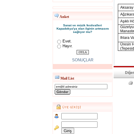
Aksaray
Ağzıkar
Anket
Aşıklı H
Sanat ve müzik festivalleri
Güzelyu
Kapadokya'ya olan ilginin artmasını
Manastır
sağlıyor mu?
Ihlara Va
Evet.
Üresin 
Hayır.
(Tepesid
SONUÇLAR
Diğer
Mail List