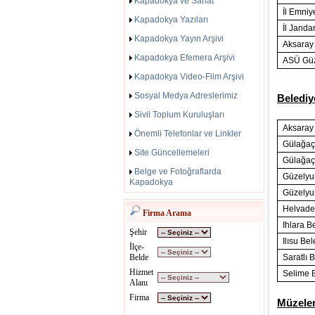
Kapadokya ve Sanat
İl Emni
Kapadokya Yazıları
İl Jand
Kapadokya Yayın Arşivi
Aksaray 
Kapadokya Efemera Arşivi
ASÜ Güz
Kapadokya Video-Film Arşivi
Sosyal Medya Adreslerimiz
Belediy
Sivil Toplum Kuruluşları
Aksaray
Önemli Telefonlar ve Linkler
Gülağaç
Site Güncellemeleri
Gülağaç
Belge ve Fotoğraflarda
Güzelyur
Kapadokya
Güzelyu
Helvade
Firma Arama
Ihlara B
Şehir
Ilısu Be
İlçe-
Belde
Saratlı 
Hizmet
Selime 
Alanı
Firma
Müzeler