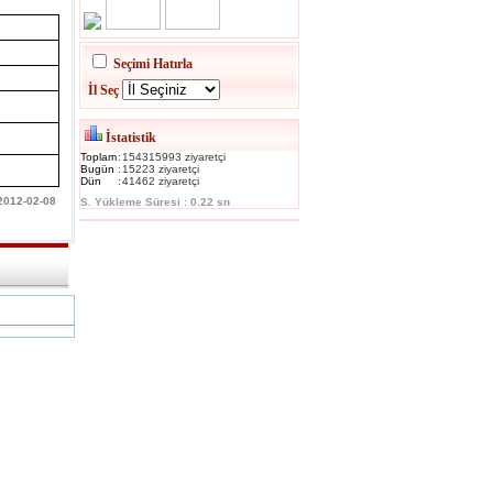
Seçimi Hatırla
İl Seç
İstatistik
Toplam
:
154315993 ziyaretçi
Bugün
:
15223 ziyaretçi
Dün
:
41462 ziyaretçi
 2012-02-08
S. Yükleme Süresi : 0.22 sn