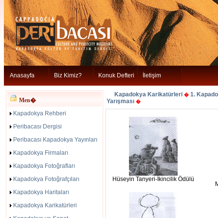
Anasayfa
Biz Kimiz?
Konuk Defteri
İletişim
Kapadokya Karikatürleri
1. Kapado
�
Men�
Yarışması
�
Kapadokya Rehberi
Peribacası Dergisi
Peribacası Kapadokya Yayınları
Kapadokya Firmaları
Kapadokya Fotoğrafları
Kapadokya Fotoğrafçıları
Hüseyin Tanyeri-İkincilik Ödülü
Kapadokya Haritaları
Kapadokya Karikatürleri