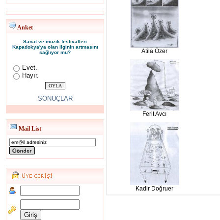
Anket
Sanat ve müzik festivalleri
Kapadokya'ya olan ilginin artmasını
Atila Özer
sağlıyor mu?
Evet.
Hayır.
SONUÇLAR
Ferit Avcı
Mail List
Kadir Doğruer