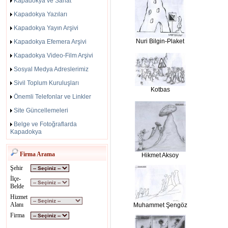
Kapadokya ve Sanat
Kapadokya Yazıları
Kapadokya Yayın Arşivi
Nuri Bilgin-Plaket
Kapadokya Efemera Arşivi
Kapadokya Video-Film Arşivi
Sosyal Medya Adreslerimiz
Sivil Toplum Kuruluşları
Kotbas
Önemli Telefonlar ve Linkler
Site Güncellemeleri
Belge ve Fotoğraflarda
Kapadokya
Firma Arama
Hikmet Aksoy
Şehir
İlçe-
Belde
Hizmet
Alanı
Muhammet Şengöz
Firma