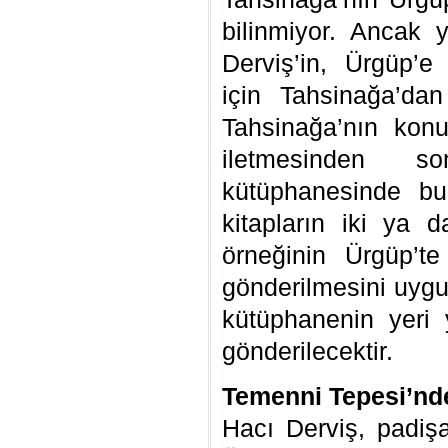
bilinmiyor. Ancak 
Derviş’in, Ürgüp’
için Tahsinağa’dan 
Tahsinağa’nın kon
iletmesinden s
kütüphanesinde b
kitapların iki ya 
örneğinin Ürgüp’t
gönderilmesini uygu
kütüphanenin yeri 
gönderilecektir.
Temenni Tepesi’nde
Hacı Derviş, padi