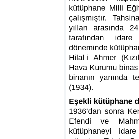
kütüphane Milli Eği
çalışmıştır. Tahs
yılları arasında 
tarafından idare
döneminde kütüphan
Hilal-i Ahmer (Kız
Hava Kurumu binası
binanın yanında te
(1934).
Eşekli kütüphane 
1936’dan sonra Kem
Efendi ve Mahmu
kütüphaneyi idare