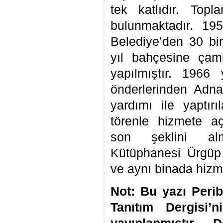
tek katlıdır. Top
bulunmaktadır. 19
Belediye’den 30 bin
yıl bahçesine çaml
yapılmıştır. 1966 
önderlerinden Adn
yardımı ile yaptırı
törenle hizmete aç
son şeklini alm
Kütüphanesi Ürgüp
ve aynı binada hizm
Not: Bu yazı Peri
Tanıtım Dergisi’