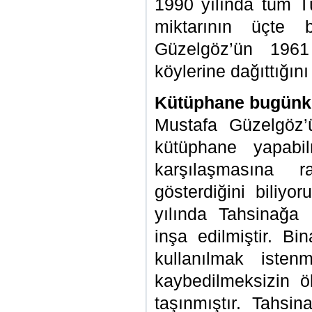
1990 yılında tüm Tü
miktarının üçte b
Güzelgöz’ün 1961
köylerine dağıttığını
Kütüphane bugünk
Mustafa Güzelgöz’
kütüphane yapabil
karşılaşmasına
gösterdiğini biliy
yılında Tahsinağa 
inşa edilmiştir. B
kullanılmak isten
kaybedilmeksizin ö
taşınmıştır. Tahsi