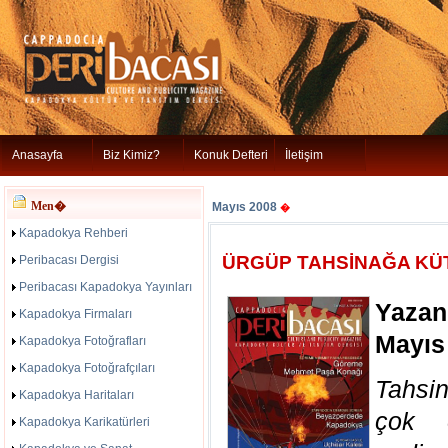
Anasayfa
Biz Kimiz?
Konuk Defteri
İletişim
Men�
Mayıs 2008
�
Kapadokya Rehberi
ÜRGÜP TAHSİNAĞA KÜ
Peribacası Dergisi
Peribacası Kapadokya Yayınları
Yazan
Kapadokya Firmaları
Mayıs
Kapadokya Fotoğrafları
Kapadokya Fotoğrafçıları
Tahsi
Kapadokya Haritaları
çok e
Kapadokya Karikatürleri