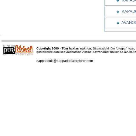
KAPADO
�
KAPADO
�
AVANOS
�
Copyright 2009 - Tüm hakları saklıdır.
Sitemizdeki tüm fotoğraf, yaz
gösterilerek dahi kopyalanamaz. Aksine davrananlar hakkında avukatımız 
cappadocia@cappadociaexplorer.com