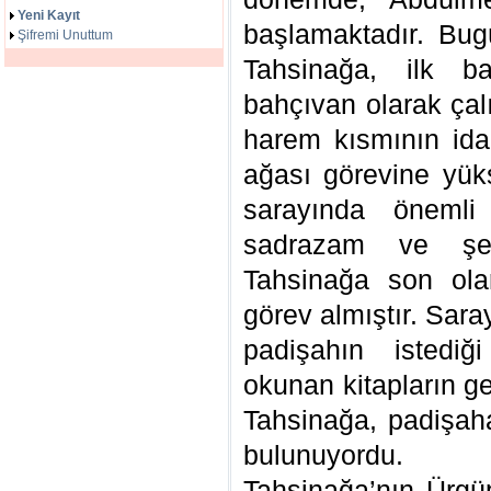
Yeni Kayıt
başlamaktadır. Bu
Şifremi Unuttum
Tahsinağa, ilk b
bahçıvan olarak çal
harem kısmının ida
ağası görevine yüks
sarayında önemli 
sadrazam ve şey
Tahsinağa son ola
görev almıştır. Sar
padişahın istediğ
okunan kitapların g
Tahsinağa, padişah
bulunuyordu.
Tahsinağa’nın Ürgü