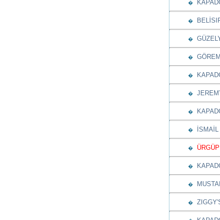
KAPADO
�
BELİSIR
�
GÜZELY
�
GÖREME
�
KAPADO
�
JEREMY
�
KAPADO
�
İSMAİL
�
ÜRGÜP 
�
KAPADO
�
MUSTAF
�
ZIGGY'S
�