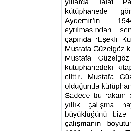
yıllarda Talat 
kütüphanede gör
Aydemir’in 19
ayrılmasından s
çapında ‘Eşekli Kü
Mustafa Güzelgöz k
Mustafa Güzelgöz’
kütüphanedeki kita
cilttir. Mustafa G
olduğunda kütüphane
Sadece bu rakam b
yıllık çalışma ha
büyüklüğünü bize 
çalışmanın boyutu