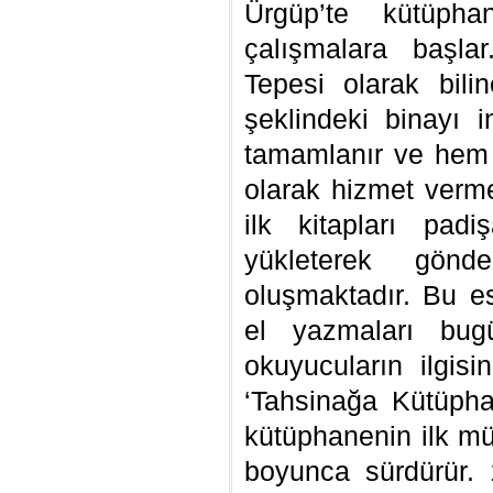
Ürgüp’te kütüpha
çalışmalara başla
Tepesi olarak bil
şeklindeki binayı 
tamamlanır ve hem
olarak hizmet verme
ilk kitapları padi
yükleterek gönd
oluşmaktadır. Bu es
el yazmaları bu
okuyucuların ilgis
‘Tahsinağa Kütüphan
kütüphanenin ilk mü
boyunca sürdürür. 