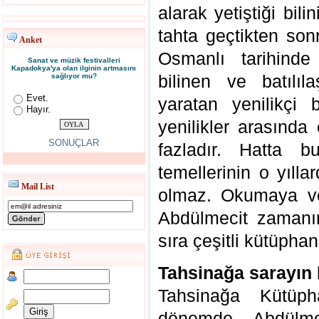
alarak yetiştiği bil
tahta geçtikten sonr
Anket
Osmanlı tarihinde
Sanat ve müzik festivalleri
Kapadokya'ya olan ilginin artmasını
bilinen ve batılı
sağlıyor mu?
Evet.
yaratan yenilikçi 
Hayır.
yenilikler arasında 
SONUÇLAR
fazladır. Hatta b
temellerinin o yılla
Mail List
olmaz. Okumaya ve
Abdülmecit zamanı
sıra çeşitli kütüpha
Tahsinağa sarayın 
Tahsinağa Kütüph
dönemde, Abdülmec