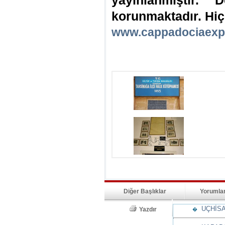
yayınlanmıştır. D
korunmaktadır. Hiç
www.cappadociaexp
Diğer Başlıklar
Yorumla
UÇHİSA
Yazdır
�