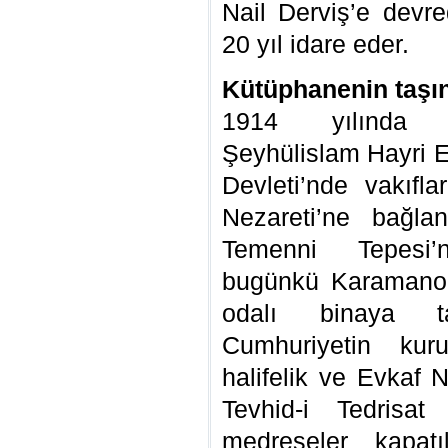
Nail Derviş’e devre
20 yıl idare eder.
Kütüphanenin taşı
1914 yılında T
Şeyhülislam Hayri E
Devleti’nde vakıflar
Nezareti’ne bağla
Temenni Tepesi’
bugünkü Karamanoğ
odalı binaya ta
Cumhuriyetin kur
halifelik ve Evkaf Ne
Tevhid-i Tedrisat
medreseler kapatı