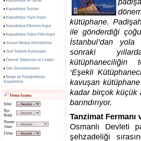
padi
Kapadokya ve Sanat
Kapadokya Yazıları
döne
Kapadokya Yayın Arşivi
kütüphane. Padişah
Kapadokya Efemera Arşivi
ile gönderdiği çoğ
Kapadokya Video-Film Arşivi
İstanbul’dan yola
Sosyal Medya Adreslerimiz
sonraki yılla
Sivil Toplum Kuruluşları
Önemli Telefonlar ve Linkler
kütüphaneciliğin 
Site Güncellemeleri
‘Eşekli Kütüphanec
Belge ve Fotoğraflarda
kavuşan kütüphane
Kapadokya
kadar birçok küçük 
Firma Arama
barındırıyor.
Şehir
İlçe-
Tanzimat Fermanı v
Belde
Hizmet
Osmanlı Devleti pa
Alanı
Firma
şehzadeliği sıras