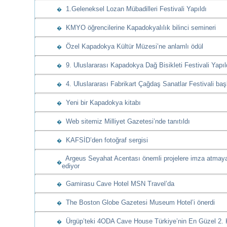
1.Geleneksel Lozan Mübadilleri Festivali Yapıldı
�
KMYO öğrencilerine Kapadokyalılık bilinci semineri
�
Özel Kapadokya Kültür Müzesi’ne anlamlı ödül
�
9. Uluslararası Kapadokya Dağ Bisikleti Festivali Yapıl
�
4. Uluslararası Fabrikart Çağdaş Sanatlar Festivali baş
�
Yeni bir Kapadokya kitabı
�
Web sitemiz Milliyet Gazetesi’nde tanıtıldı
�
KAFSİD’den fotoğraf sergisi
�
Argeus Seyahat Acentası önemli projelere imza atma
�
ediyor
Gamirasu Cave Hotel MSN Travel’da
�
The Boston Globe Gazetesi Museum Hotel’i önerdi
�
Ürgüp’teki 4ODA Cave House Türkiye’nin En Güzel 2. 
�