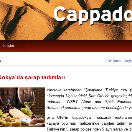
İletişim
‹‹ Bir önceki say
�
okya’da şarap tadımları
Vinotolia tarafından “Şaraplarla Türkiye turu y
sloganıyla Uçhisar’daki Şıra Otel’de gerçekleştir
tadımları, WSET (Wine and Spirit Educatio
Advanced sertifikalı şarap uzmanı öncülüğünde ya
Şıra Otel’in Kapadokya manzaralı restoranı
kayaya oyulmuş mahzeninde yapılan tadım se
Türkiye’nin 5 şarap bölgesinden 5 ayrı şarap ve b