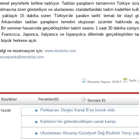
resel peynirlerle birlikte tadılıyor. Tadılan şarapların tamamının Türkiye üz
 olmasına özen gösteriliyor ve uluslararası standartlardaki tadım kadehleri kulla
, yaklaşık 15 dakika süren ‘Türkiye’de şarabın tarihi’ temalı bir slayt gös
. Arkasından tadılan şarapların temelini oluşturan üzümler hakkında aç
. Bir seminer havasında gerçekleştirilen tadım seansı 1 saat 30 dakika sürüyo
, Fransızca, Japonca, İtalyanca ve İspanyolca dillerinde gerçekleştirilen t
 büyük herkese açık.
 bilgi ve rezervasyon için:
www.vinotolia.com
muratyanki@vinotolia.com
Tarih:
Okunma Sayısı: 91917
 Başlıklar
Yorumlar(0)
Tavsiye Et
Peribacası Dergisi Kanal B’ye konuk oldu
Yazdır
�
Karlıkevi’nin gelenekselleşen sanat kampı
�
Uluslararası Aksaray-Güzelyurt Dağ Bisikleti Yarışı yap
�