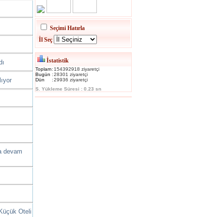
Seçimi Hatırla
İl Seç
İstatistik
dı
Toplam
:
154392918 ziyaretçi
Bugün
:
28301 ziyaretçi
lıyor
Dün
:
29936 ziyaretçi
S. Yükleme Süresi : 0.23 sn
ya devam
Küçük Oteli