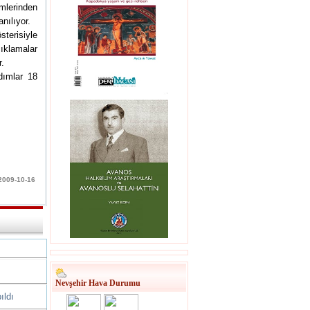
ümlerinden
nılıyor.
terisiyle
ıklamalar
r.
adımlar 18
 2009-10-16
Nevşehir Hava Durumu
ıldı