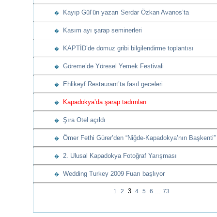
Kayıp Gül’ün yazarı Serdar Özkan Avanos’ta
�
Kasım ayı şarap seminerleri
�
KAPTİD’de domuz gribi bilgilendirme toplantısı
�
Göreme’de Yöresel Yemek Festivali
�
Ehlikeyf Restaurant’ta fasıl geceleri
�
Kapadokya’da şarap tadımları
�
Şıra Otel açıldı
�
Ömer Fethi Gürer’den “Niğde-Kapadokya’nın Başkenti” 
�
2. Ulusal Kapadokya Fotoğraf Yarışması
�
Wedding Turkey 2009 Fuarı başlıyor
�
3
...
1
2
4
5
6
73