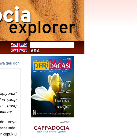
faya geri dön
apıyoruz”
ilen şarap
n Trust)
pılıyor.
nda veya
ansında,
ir köpüklü