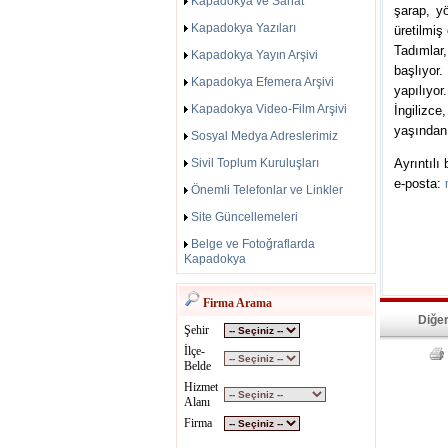
Kapadokya ve Sanat
şarap, yö
Kapadokya Yazıları
üretilmiş
Tadımlar
Kapadokya Yayın Arşivi
başlıyor
Kapadokya Efemera Arşivi
yapılıyor
Kapadokya Video-Film Arşivi
İngilizce
yaşından
Sosyal Medya Adreslerimiz
Sivil Toplum Kuruluşları
Ayrıntılı
e-posta:
Önemli Telefonlar ve Linkler
Site Güncellemeleri
Belge ve Fotoğraflarda
Kapadokya
Firma Arama
Diğer
Şehir
İlçe-
Belde
Hizmet
Alanı
Firma