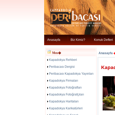
Anasayfa
Biz Kimiz?
Konuk Defteri
Men�
Anasayfa
Kapadokya Rehberi
Kapad
Peribacası Dergisi
Peribacası Kapadokya Yayınları
Kapadokya Firmaları
Kapadokya Fotoğrafları
Kapadokya Fotoğrafçıları
Kapadokya Haritaları
Kapadokya Karikatürleri