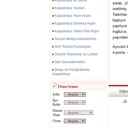
Kapadokya ve Sanat
şarap, yö
Kapadokya Yazıları
üretilmiş
Tadımlar
Kapadokya Yayın Arşivi
başlıyor
Kapadokya Efemera Arşivi
yapılıyor
Kapadokya Video-Film Arşivi
İngilizce
yaşından
Sosyal Medya Adreslerimiz
Sivil Toplum Kuruluşları
Ayrıntılı
e-posta:
Önemli Telefonlar ve Linkler
Site Güncellemeleri
Belge ve Fotoğraflarda
Kapadokya
Firma Arama
Diğer
Şehir
İlçe-
Belde
Hizmet
Alanı
Firma