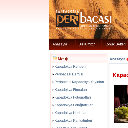
Anasayfa
Biz Kimiz?
Konuk Defteri
Men�
Anasayfa
Kapadokya Rehberi
Kapad
Peribacası Dergisi
Peribacası Kapadokya Yayınları
Kapadokya Firmaları
Kapadokya Fotoğrafları
Kapadokya Fotoğrafçıları
Kapadokya Haritaları
Kapadokya Karikatürleri