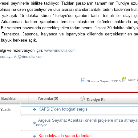
resel peynirlerle birlikte tadılıyor. Tadılan şarapların tamamının Türkiye üz
 olmasına özen gösteriliyor ve uluslararası standartlardaki tadım kadehleri kulla
, yaklaşık 15 dakika süren ‘Türkiye’de şarabın tarihi’ temalı bir slayt gös
. Arkasından tadılan şarapların temelini oluşturan üzümler hakkında aç
. Bir seminer havasında gerçekleştirilen tadım seansı 1 saat 30 dakika sürüyo
, Fransızca, Japonca, İtalyanca ve İspanyolca dillerinde gerçekleştirilen t
 büyük herkese açık.
 bilgi ve rezervasyon için:
www.vinotolia.com
muratyanki@vinotolia.com
Tarih:
Okunma Sayısı: 91915
 Başlıklar
Yorumlar(0)
Tavsiye Et
KAFSİD’den fotoğraf sergisi
Yazdır
�
Argeus Seyahat Acentası önemli projelere imza atmay
�
ediyor
Kapadokya’da şarap tadımları
�