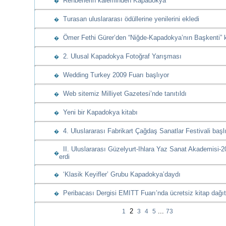
Rehberlerin kaleminden Kapadokya
�
Turasan uluslararası ödüllerine yenilerini ekledi
�
Ömer Fethi Gürer’den “Niğde-Kapadokya’nın Başkenti” k
�
2. Ulusal Kapadokya Fotoğraf Yarışması
�
Wedding Turkey 2009 Fuarı başlıyor
�
Web sitemiz Milliyet Gazetesi’nde tanıtıldı
�
Yeni bir Kapadokya kitabı
�
4. Uluslararası Fabrikart Çağdaş Sanatlar Festivali başl
�
II. Uluslararası Güzelyurt-Ihlara Yaz Sanat Akademisi-
�
erdi
‘Klasik Keyifler’ Grubu Kapadokya’daydı
�
Peribacası Dergisi EMITT Fuarı’nda ücretsiz kitap dağıt
�
2
...
1
3
4
5
73