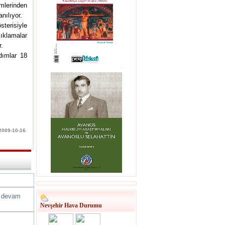
ümlerinden
nılıyor.
terisiyle
ıklamalar
r.
adımlar 18
 2009-10-16
a devam
Nevşehir Hava Durumu