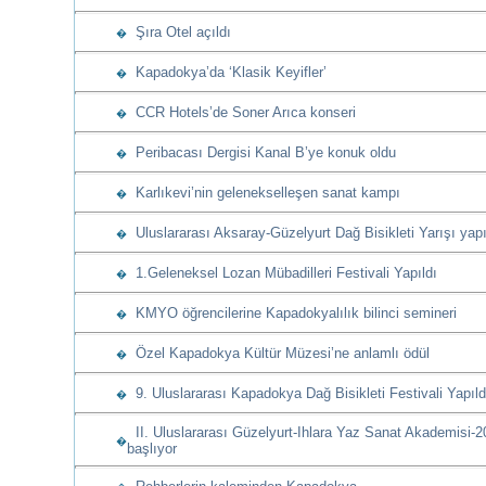
Şıra Otel açıldı
�
Kapadokya’da ‘Klasik Keyifler’
�
CCR Hotels’de Soner Arıca konseri
�
Peribacası Dergisi Kanal B’ye konuk oldu
�
Karlıkevi’nin gelenekselleşen sanat kampı
�
Uluslararası Aksaray-Güzelyurt Dağ Bisikleti Yarışı yapı
�
1.Geleneksel Lozan Mübadilleri Festivali Yapıldı
�
KMYO öğrencilerine Kapadokyalılık bilinci semineri
�
Özel Kapadokya Kültür Müzesi’ne anlamlı ödül
�
9. Uluslararası Kapadokya Dağ Bisikleti Festivali Yapıld
�
II. Uluslararası Güzelyurt-Ihlara Yaz Sanat Akademisi-2
�
başlıyor