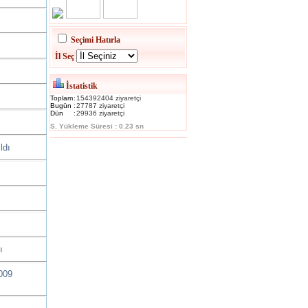
Seçimi Hatırla
İl Seç
İstatistik
Toplam
:
154392404 ziyaretçi
Bugün
:
27787 ziyaretçi
Dün
:
29936 ziyaretçi
S. Yükleme Süresi : 0.23 sn
ldı
ı
009