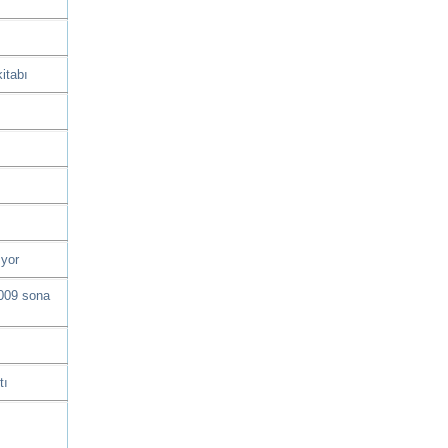
itabı
ıyor
2009 sona
tı