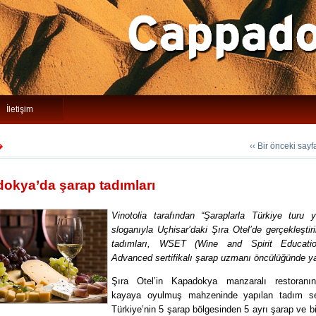
İletişim
‹‹ Bir önceki say
�
okya’da şarap tadımları
Vinotolia tarafından “Şaraplarla Türkiye turu y
sloganıyla Uçhisar’daki Şıra Otel’de gerçekleştir
tadımları, WSET (Wine and Spirit Educatio
Advanced sertifikalı şarap uzmanı öncülüğünde ya
Şıra Otel’in Kapadokya manzaralı restoranı
kayaya oyulmuş mahzeninde yapılan tadım se
Türkiye’nin 5 şarap bölgesinden 5 ayrı şarap ve b