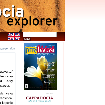
faya geri dön
apıyoruz”
ilen şarap
n Trust)
pılıyor.
nda veya
ansında,
ir köpüklü