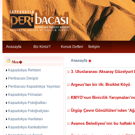
Anasayfa
Biz Kimiz?
Konuk Defteri
İletişim
Anasayfa
�
Men�
Kapadokya Rehberi
:: 3. Uluslararası Aksaray Güzelyurt 
Peribacası Dergisi
:: Argeus’tan bir ilk: Bisiklet Köyü
Peribacası Kapadokya Yayınları
Kapadokya Firmaları
:: KMYO’nun Binicilik Yarışmaları’n
Kapadokya Fotoğrafları
:: Ürgüp Çevre Gönüllüleri’nden ‘A
Kapadokya Fotoğrafçıları
Kapadokya Haritaları
:: Avanos Belediyesi’nin bu haftak
Kapadokya Karikatürleri