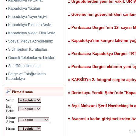
Kapadokya ve Sanat
:: Ürgüplülerden yeni bir vakıf: ÜRT
Kapadokya Yazıları
:: Göreme’nin güvercinlikleri canland
Kapadokya Yayın Arşivi
Kapadokya Efemera Arşivi
:: Peribacası Dergisi’nin 12. sayısı 
Kapadokya Video-Film Arşivi
:: Kapadokya’nın kongre takvimi yo
Sosyal Medya Adreslerimiz
Sivil Toplum Kuruluşları
:: Peribacası Kapadokya Dergisi TRT 
Önemli Telefonlar ve Linkler
Site Güncellemeleri
:: Peribacası Dergisi ekibinin yeni ü
Belge ve Fotoğraflarda
Kapadokya
:: KAFSİD’in 2. fotoğraf sergisi açılı
Firma Arama
:: Derinkuyu Yeraltı Şehri’nde "Kap
Şehir
:: Aşık Mahzuni Şerif Hacıbektaş’ta 
İlçe-
Belde
Hizmet
:: Avanoslu kadın girişimcilerden öz
Alanı
Firma
1
2