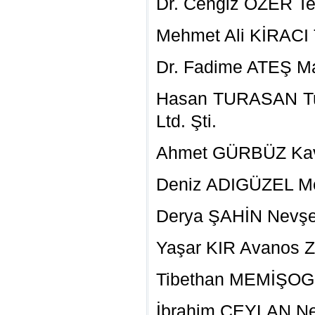
Dr. Cengiz ÖZER Te
Mehmet Ali KİRACI 
Dr. Fadime ATEŞ Ma
Hasan TURASAN Tur
Ltd. Şti.
Ahmet GÜRBÜZ Kavak
Deniz ADIGÜZEL Mey
Derya ŞAHİN Nevşe
Yaşar KIR Avanos Zi
Tibethan MEMİŞOGL
İbrahim CEYLAN N