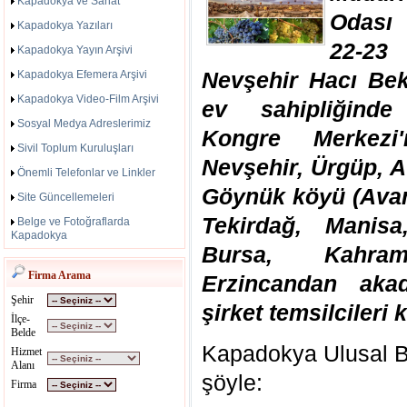
Kapadokya ve Sanat
Odası 
Kapadokya Yazıları
22-23 
Kapadokya Yayın Arşivi
Nevşehir Hacı Bek
Kapadokya Efemera Arşivi
Kapadokya Video-Film Arşivi
ev sahipliğinde
Sosyal Medya Adreslerimiz
Kongre Merkezi'
Sivil Toplum Kuruluşları
Nevşehir, Ürgüp, 
Önemli Telefonlar ve Linkler
Göynük köyü (Avano
Site Güncellemeleri
Tekirdağ, Manisa
Belge ve Fotoğraflarda
Kapadokya
Bursa, Kahra
Firma Arama
Erzincandan aka
Şehir
şirket temsilcileri 
İlçe-
Belde
Kapadokya Ulusal Ba
Hizmet
Alanı
şöyle:
Firma