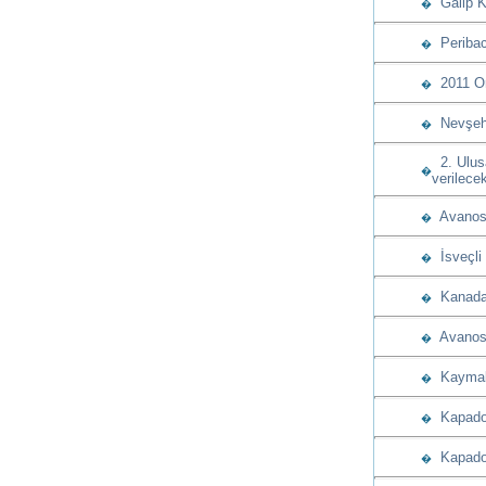
Galip K
�
Peribac
�
2011 Ory
�
Nevşehir
�
2. Ulusa
�
verilece
Avanos K
�
İsveçli 
�
Kanada 
�
Avanos B
�
Kaymaklı
�
Kapadok
�
Kapadoky
�