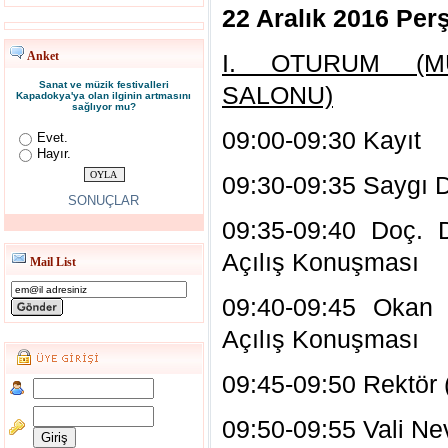
22 Aralık 2016 Pe
Anket
I. OTURUM (M
Sanat ve müzik festivalleri
SALONU)
Kapadokya'ya olan ilginin artmasını
sağlıyor mu?
09:00-09:30 Kayıt
Evet.
Hayır.
09:30-09:35 Saygı D
SONUÇLAR
09:35-09:40 Doç. 
Açılış Konuşması
Mail List
09:40-09:45 Okan
Açılış Konuşması
09:45-09:50 Rektör
09:50-09:55 Vali Ne