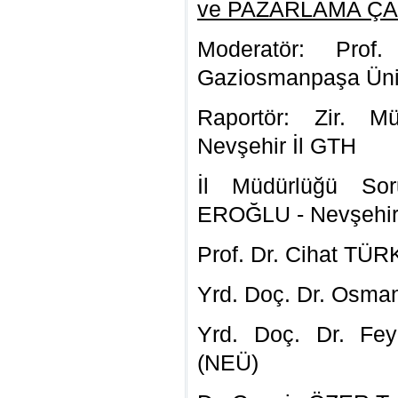
ve PAZARLAMA Ç
Moderatör: Pro
Gaziosmanpaşa Üniv
Raportör: Zir. 
Nevşehir İl GTH
İl Müdürlüğü So
EROĞLU - Nevşehir
Prof. Dr. Cihat TÜR
Yrd. Doç. Dr. Os
Yrd. Doç. Dr. F
(NEÜ)