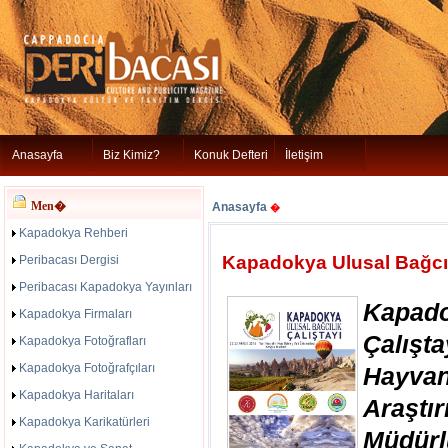
Anasayfa
Biz Kimiz?
Konuk Defteri
İletişim
Men�
Anasayfa
�
Kapadokya Rehberi
Kapadokya Ulusal Bağcıl
Peribacası Dergisi
Peribacası Kapadokya Yayınları
Kapad
Kapadokya Firmaları
Çalışt
Kapadokya Fotoğrafları
Kapadokya Fotoğrafçıları
Hayvan
Kapadokya Haritaları
Araştı
Kapadokya Karikatürleri
Müdür