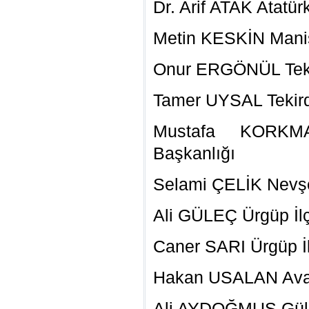
Dr. Arif ATAK Atatü
Metin KESKİN Manis
Onur ERGÖNÜL Teki
Tamer UYSAL Tekird
Mustafa KORKM
Başkanlığı
Selami ÇELİK Nevş
Ali GÜLEÇ Ürgüp İ
Caner SARI Ürgüp 
Hakan USALAN Ava
Ali AYDOĞMUŞ Gülş