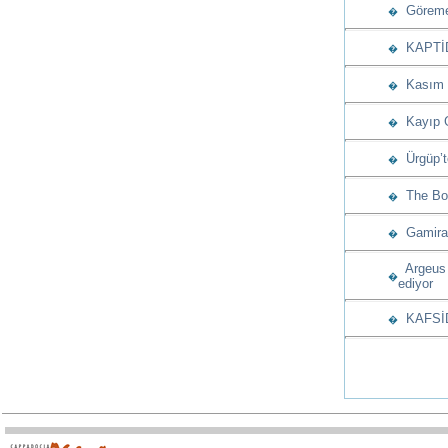
Göreme’
�
KAPTİD’d
�
Kasım a
�
Kayıp G
�
Ürgüp’t
�
The Bos
�
Gamiras
�
Argeus 
�
ediyor
KAFSİD’
�