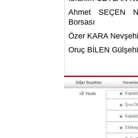
Ahmet SEÇEN Nev
Borsası
Özer KARA Nevşehir
Oruç BİLEN Gülşehi
Diğer Başlıklar
Yorumla
Kapadoky
Yazdır
�
Şıra Ote
�
Kapadok
�
Ehlikeyf
�