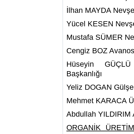
İlhan MAYDA Nevşe
Yücel KESEN Nevşe
Mustafa SÜMER Nev
Cengiz BOZ Avanos
Hüseyin GÜÇLÜ 
Başkanlığı
Yeliz DOGAN Gülşeh
Mehmet KARACA Ür
Abdullah YILDIRIM
ORGANİK ÜRETİ