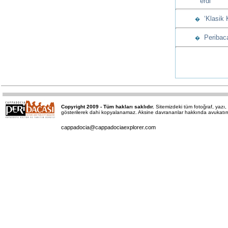
erdi
‘Klasik 
�
Peribacas
�
Copyright 2009 - Tüm hakları saklıdır.
Sitemizdeki tüm fotoğraf, yaz
gösterilerek dahi kopyalanamaz. Aksine davrananlar hakkında avukatımız 
cappadocia@cappadociaexplorer.com