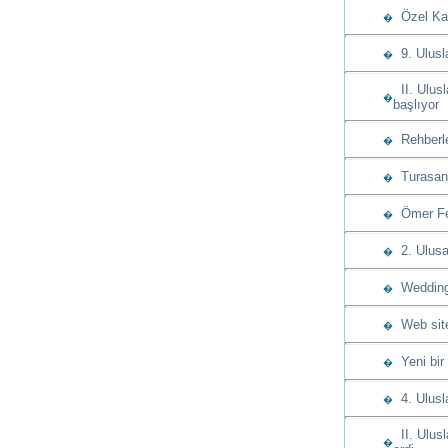
Özel Kap
�
9. Ulusla
�
II. Ulusl
�
başlıyor
Rehberle
�
Turasan u
�
Ömer Fet
�
2. Ulusa
�
Wedding 
�
Web sitem
�
Yeni bir
�
4. Ulusla
�
II. Ulusl
�