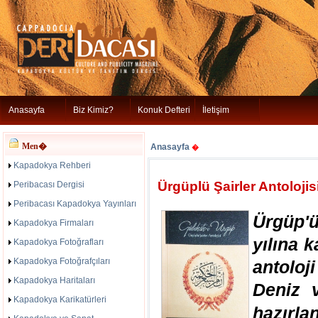
Anasayfa
Biz Kimiz?
Konuk Defteri
İletişim
Men�
Anasayfa
�
Kapadokya Rehberi
Ürgüplü Şairler Antolojis
Peribacası Dergisi
Peribacası Kapadokya Yayınları
Ürgüp'
Kapadokya Firmaları
yılına k
Kapadokya Fotoğrafları
Kapadokya Fotoğrafçıları
antolo
Kapadokya Haritaları
Deniz
Kapadokya Karikatürleri
hazırla