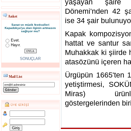
yaşayan şaire y
Dönemi'nden 42 şa
Anket
ise 34 şair bulunuyo
Sanat ve müzik festivalleri
Kapadokya'ya olan ilginin artmasını
sağlıyor mu?
Kapak kompozisyonu
Evet.
hattat ve santur sa
Hayır.
Muhakkak ki şiirde 
SONUÇLAR
atasözünü içeren ha
Ürgüpün 1665'ten 1
Mail List
yetiştirmesi, SOK
Miras) ürünle
göstergelerinden biri