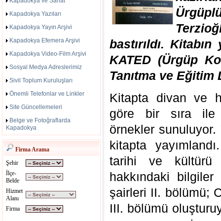
Kapadokya ve Sanat
Ürgüplü
Kapadokya Yazıları
Terzio
Kapadokya Yayın Arşivi
Kapadokya Efemera Arşivi
bastırıldı. Kitab
Kapadokya Video-Film Arşivi
KATED (Ürgüp Ko
Sosyal Medya Adreslerimiz
Tanıtma ve Eğitim 
Sivil Toplum Kuruluşları
Önemli Telefonlar ve Linkler
Kitapta divan ve ha
Site Güncellemeleri
göre bir sıra ile 
Belge ve Fotoğraflarda
örnekler sunuluyor. 
Kapadokya
kitapta yayımlandı
Firma Arama
tarihi ve kültürü 
Şehir
İlçe-
hakkındaki bilgile
Belde
şairleri II. bölümü;
Hizmet
Alanı
III. bölümü oluşturu
Firma