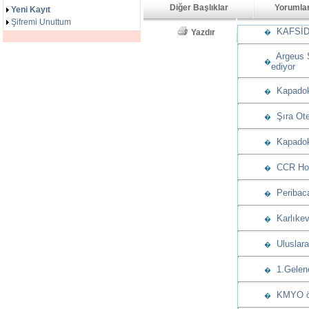
Diğer Başlıklar
Yorumla
Yeni Kayıt
Şifremi Unuttum
KAFSİD’d
Yazdır
�
Argeus S
�
ediyor
Kapadoky
�
Şıra Otel
�
Kapadoky
�
CCR Hote
�
Peribaca
�
Karlıkev
�
Uluslarar
�
1.Gelenek
�
KMYO öğre
�