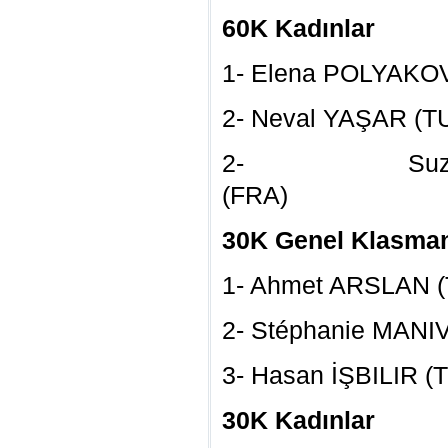
60K Kadınlar
1- Elena POLY
2- Neval
2- Suz
(FR
30K Genel Klasma
1- Ahmet AR
2- Stéphanie 
3- Hasan İŞBIL
30K Kadınlar