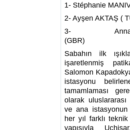
1- Stéphani
2- Ayşen AK
3- Annab
(GB
Sabahın ilk ışıkl
işaretlenmiş pat
Salomon Kapadokya U
istasyonu belirle
tamamlaması gerek
olarak uluslararası 
ve ana istasyonun Ü
her yıl farklı tekni
yapısıyla Uçhis