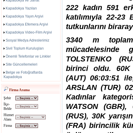
Kapadokya ve Sanat
222 kadın 591 er
Kapadokya Yazıları
katılımıyla 22-23
Kapadokya Yayın Arşivi
Kapadokya Efemera Arşivi
tutkunlarını biraray
Kapadokya Video-Film Arşivi
3340 m toplam
Sosyal Medya Adreslerimiz
mücadelesinde g
Sivil Toplum Kuruluşları
Önemli Telefonlar ve Linkler
TOLSTENKO (RUS)
Site Güncellemeleri
birinci oldu. 60
Belge ve Fotoğraflarda
(AUT) 06:03:51 il
Kapadokya
ARSLAN (TUR) 02:43
Firma Arama
Kadınlar kategor
Şehir
İlçe-
WATSON (GBR), 
Belde
(RUS), 30K yarışı
Hizmet
Alanı
(FRA) birincilik k
Firma