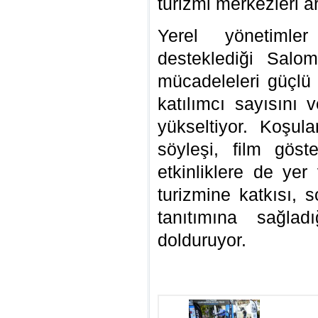
turizmi merkezleri a
Yerel yönetimle
desteklediği Salo
mücadeleleri güçlü 
katılımcı sayısını 
yükseltiyor. Koşula
söyleşi, film göst
etkinliklere de ye
turizmine katkısı, s
tanıtımına sağla
dolduruyor.