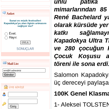
ünlü patika k
mimarlarından 85
Anket
René Bachelard ya
Sanat ve müzik festivalleri
olarak kürsüde yer
Kapadokya'ya olan ilginin artmasını
sağlıyor mu?
katkı sağlama
Evet.
Hayır.
Kapadokya Ultra Tr
ve 280 çocuğun k
SONUÇLAR
Çocuk Koşusu ar
töreni ile sona erdi
Mail List
Salomon Kapadokya 
üç dereceyi paylaşan
100K Genel Klasm
1- Aleksei TO