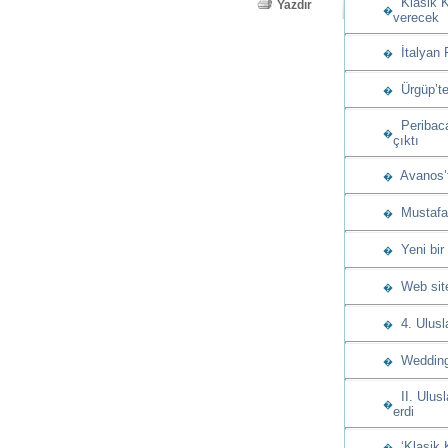
Klasik K
Yazdır
�
verecek
İtalyan 
�
Ürgüp’te
�
Peribacas
�
çıktı
Avanos’t
�
Mustafap
�
Yeni bir
�
Web sitem
�
4. Ulusla
�
Wedding 
�
II. Ulusl
�
erdi
‘Klasik 
�