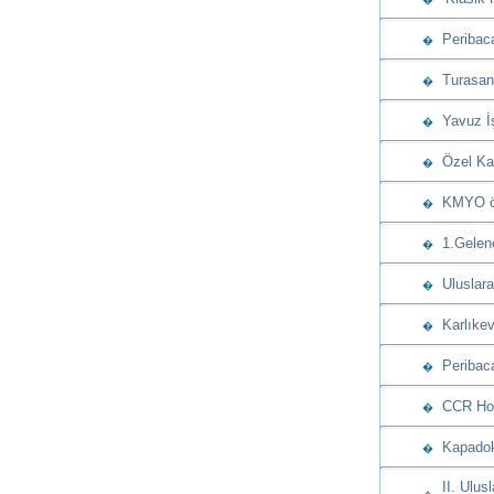
Peribacas
�
Turasan u
�
Yavuz İşç
�
Özel Kap
�
KMYO öğre
�
1.Gelenek
�
Uluslarar
�
Karlıkev
�
Peribaca
�
CCR Hote
�
Kapadoky
�
II. Ulusl