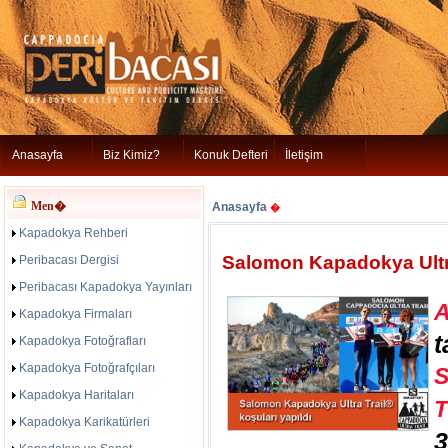
Anasayfa
Biz Kimiz?
Konuk Defteri
İletişim
Men�
Anasayfa
�
Kapadokya Rehberi
Salomon Kapadokya Ultra
Peribacası Dergisi
Peribacası Kapadokya Yayınları
Kapadokya Firmaları
t
Kapadokya Fotoğrafları
Kapadokya Fotoğrafçıları
Kapadokya Haritaları
T
Kapadokya Karikatürleri
3