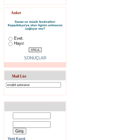
mahzeni ve cafe-bar
Anket
de düzenleniyor. Tür
Sanat ve müzik festivalleri
hizmet, hem Türkiye
Kapadokya'ya olan ilginin artmasını
sağlıyor mu?
gastronomi turları, k
Evet.
Hayır.
uzmanlığından yarar
tutulduğu, sıcak at
SONUÇLAR
odalarında her tür ko
da yeme
Restaurantın
Mail List
tanınan ve tercih edi
vurgulamakta yarar va
hoşluk ise restoranı
doyamayacağınız K
Düzenlediği ve Spo
Yeni Kayıt