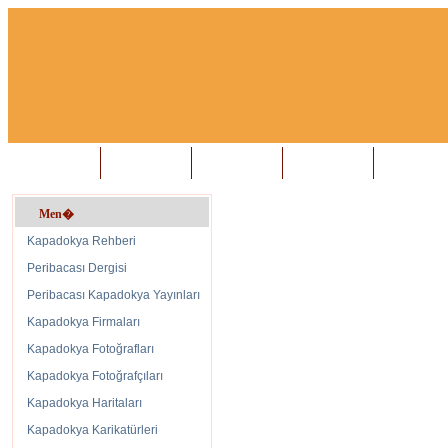
Anasayfa
Biz Kimiz?
Konuk Defteri
İletişim
Firma Hizmet Alan� :
Otel
Men�
Hotel Şıra & A La Carte Re
Kapadokya Rehberi
Peribacası Dergisi
Peribacası Kapadokya Yayınları
Kapadokya Firmaları
Kapadokya Fotoğrafları
Kapadokya Fotoğrafçıları
Kapadokya Haritaları
Kapadokya Karikatürleri