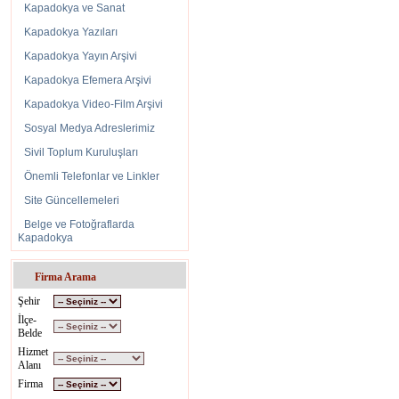
Kapadokya ve Sanat
Kapadokya Yazıları
Kapadokya Yayın Arşivi
Kapadokya Efemera Arşivi
Kapadokya Video-Film Arşivi
Sosyal Medya Adreslerimiz
Sivil Toplum Kuruluşları
Eylül 2009da hizmete
Önemli Telefonlar ve Linkler
Site Güncellemeleri
kültürü ve Türk mutf
Belge ve Fotoğraflarda
seçenek. Uzun yıllard
Kapadokya
İspanyolca ve Japonc
Firma Arama
Yankı ve Özkıran aile
Şehir
işletmeye açılan Hote
İlçe-
Belde
kültürü seminerleri 
Hizmet
Alanı
gerçekleştiriliyor. 
Firma