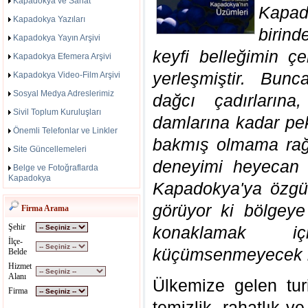
Kapadokya ve Sanat
Kapad
Kapadokya Yazıları
birin
Kapadokya Yayın Arşivi
keyfi belleğimin ç
Kapadokya Efemera Arşivi
yerleşmiştir. Bun
Kapadokya Video-Film Arşivi
Sosyal Medya Adreslerimiz
dağcı çadırların
Sivil Toplum Kuruluşları
damlarına kadar pe
Önemli Telefonlar ve Linkler
bakmış olmama rağ
Site Güncellemeleri
deneyimi heyecan v
Belge ve Fotoğraflarda
Kapadokya
Kapadokya'ya özgü o
görüyor ki bölgeye
Firma Arama
Şehir
konaklamak iç
İlçe-
küçümsenmeyecek b
Belde
Hizmet
Alanı
Ülkemize gelen turi
Firma
temizlik, rahatlık ve