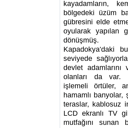
kayadamların, kem
bölgedeki üzüm bağ
gübresini elde etm
oyularak yapılan gü
dönüşmüş.
Kapadokya'daki bu
seviyede sağlıyorlar
devlet adamlarını v
olanları da var. 
işlemeli örtüler, a
hamamlı banyolar, ş
teraslar, kablosuz 
LCD ekranlı TV gib
mutfağını sunan b