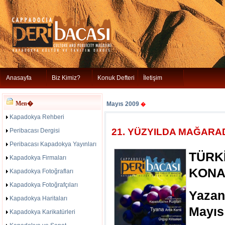
Anasayfa
Biz Kimiz?
Konuk Defteri
İletişim
Men�
Mayıs 2009
�
Kapadokya Rehberi
21. YÜZYILDA MAĞAR
Peribacası Dergisi
Peribacası Kapadokya Yayınları
TÜRK
Kapadokya Firmaları
KONA
Kapadokya Fotoğrafları
Kapadokya Fotoğrafçıları
Yazan
Kapadokya Haritaları
Mayıs
Kapadokya Karikatürleri