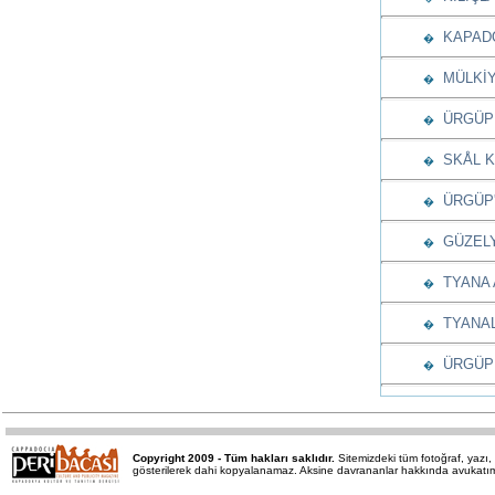
KAPADO
�
MÜLKİY
�
ÜRGÜP 
�
SKÅL K
�
ÜRGÜP'T
�
GÜZELY
�
TYANA 
�
TYANAL
�
ÜRGÜP 
�
Copyright 2009 - Tüm hakları saklıdır.
Sitemizdeki tüm fotoğraf, yaz
gösterilerek dahi kopyalanamaz. Aksine davrananlar hakkında avukatımız 