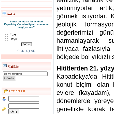
yetinmiyorlar artı
Anket
görmek istiyorlar.
Sanat ve müzik festivalleri
jeolojik formasy
Kapadokya'ya olan ilginin artmasını
sağlıyor mu?
değerlerimizi gün
Evet.
harmanlayarak s
Hayır.
ihtiyaca fazlasıyla
SONUÇLAR
bölgede bol yıldızlı
Hititlerden 21. yüzy
Mail List
Kapadokya'da Hiti
konut biçimi olan
evlere (kayadam),
dönemlerde yöreye
genellikle konak t