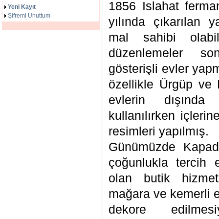
1856 Islahat ferm
Yeni Kayıt
Şifremi Unuttum
yılında çıkarılan 
mal sahibi olab
düzenlemeler son
gösterişli evler ya
özellikle Ürgüp ve
evlerin dışında
kullanılırken içler
resimleri yapılmış.
Günümüzde Kapado
çoğunlukla tercih 
olan butik hizmet
mağara ve kemerli e
dekore edilmesi