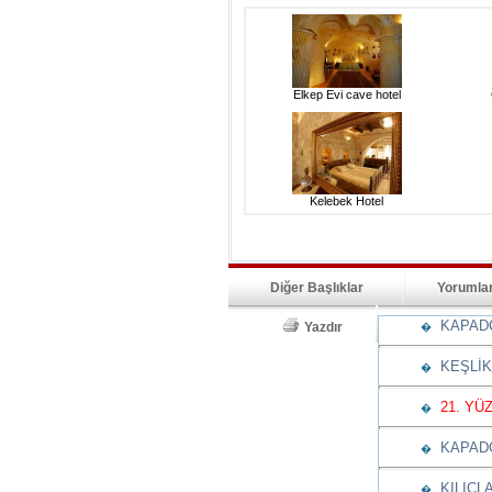
Elkep Evi cave hotel
Kelebek Hotel
Diğer Başlıklar
Yorumla
KAPADO
Yazdır
�
KEŞLİK
�
21. YÜ
�
KAPADOK
�
KILIÇL
�