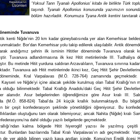
‘Yoksul Tanrı Tyanalı Apollonius’ kitabı ile birlikte Türk to
taşındı. Tyanalı Apollonius konusunda yazımızın sonunda
bölüm hazırladık. Konumuza Tyana Antik kentini tanıtarak
 döneminde Tuvanuva
tik kenti Niğde’nin 20 km kadar güneybatısında yer alan Kemerhisar beldesi 
lunmaktadır. Bor’dan Kemerhisar yolu takip edilerek ulaşılabilir. Antik dönemd
arak andığımız şehrin ilk isminin Hititler döneminde Tuvanuva olarak kul
miştir. Tuvanuva adlandırmasına ilk kez Hitit metinlerinde III. Tudhaliya 
ştır. Bu metinde Hitit yurduna saldıran Arzavalıların, Tuvanuva sınırına kadar 
ktadır. Tuvanuva adı Hitit metinlerinde ikinci kez, Geç Hitit Şehir Devletleri
ı döneminde, Kral Varpalavas (M.Ö. 728-764) zamanında geçmektedir.
 Kayseri ve Niğde’yi içine alacak şekilde kurulmuş olan Tabal Krallığı’nın 
olduğu bilinmektedir. Tabal Krallığı Anadolu’daki Geç Hitit Şehir Devletle
er alanıdır. Asur belgelerinden öğrendiğimize göre Asur kralı III. Sa
a (M.Ö. 858-824) Tabal’da 24 küçük krallık bulunmaktaydı. Bu bilgi
’nın bir çeşit konfederasyon şeklinde yönetildiğini öğreniyoruz. Bu konfed
llıklardan oluştuğunu tam olarak bilemiyoruz; ancak Nahita (Niğde) kralı Sa
federasyonu’na dahil olduğu yazılı belgelerde geçmektedir.
allığı’ndan kalma bölgede Hitit hiyeroglif yazısı ile yazılmış çeşitli 
tur. Bunlardan bazılarında Tabal Kralı Varpalavas’ın adı geçmektedir. Varp
n de yer aldığı bilinen yazılı kaya anıtları içinde, Konya’nın Ereğli ilçesi 