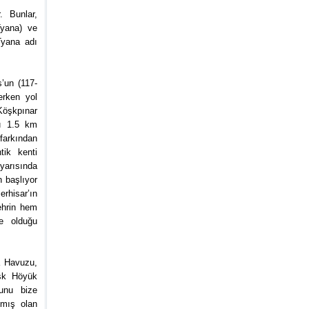
 Bunlar,
Tyana) ve
Tyana adı
’un (117-
erken yol
Köşkpınar
u 1.5 km
arkından
tik kenti
 yarısında
n başlıyor
rhisar’ın
ehrin hem
te olduğu
a Havuzu,
öşk Höyük
ğunu bize
lmış olan