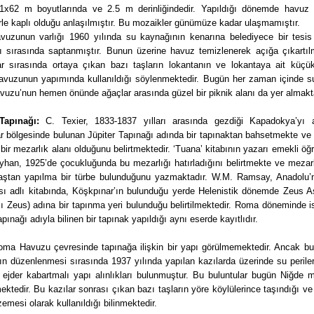
1x62 m boyutlarında ve 2.5 m derinliğindedir. Yapıldığı dönemde havuz 
le kaplı olduğu anlaşılmıştır. Bu mozaikler günümüze kadar ulaşmamıştır.
uzunun varlığı 1960 yılında su kaynağının kenarına belediyece bir tesis 
ı sırasında saptanmıştır. Bunun üzerine havuz temizlenerek açığa çıkartılm
ar sırasında ortaya çıkan bazı taşların lokantanın ve lokantaya ait küçük
avuzunun yapımında kullanıldığı söylenmektedir. Bugün her zaman içinde s
uzu’nun hemen önünde ağaçlar arasında güzel bir piknik alanı da yer almakta
Tapınağı:
C. Texier, 1833-1837 yılları arasında gezdiği Kapadokya’yı a
r bölgesinde bulunan Jüpiter Tapınağı adında bir tapınaktan bahsetmekte ve 
 bir mezarlık alanı olduğunu belirtmektedir. ‘Tuana’ kitabının yazarı emekli öğ
yhan, 1925’de çocukluğunda bu mezarlığı hatırladığını belirtmekte ve mezarl
taştan yapılma bir türbe bulunduğunu yazmaktadır. W.M. Ramsay, Anadolu’n
sı adlı kitabında, Köşkpınar’ın bulunduğu yerde Helenistik dönemde Zeus 
ı Zeus) adına bir tapınma yeri bulunduğu belirtilmektedir. Roma döneminde i
apınağı adıyla bilinen bir tapınak yapıldığı aynı eserde kayıtlıdır.
ma Havuzu çevresinde tapınağa ilişkin bir yapı görülmemektedir. Ancak bu
n düzenlenmesi sırasında 1937 yılında yapılan kazılarda üzerinde su perile
e ejder kabartmalı yapı alınlıkları bulunmuştur. Bu buluntular bugün Niğde 
ektedir. Bu kazılar sonrası çıkan bazı taşların yöre köylülerince taşındığı ve
emesi olarak kullanıldığı bilinmektedir.