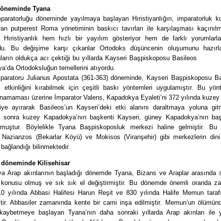
döneminde Tyana
aratorluğu döneminde yayılmaya başlayan Hıristiyanlığın, imparatorluk ku
tıran putperest Roma yönetiminin baskıcı tavırları ile karşılaşması kaçınıl
Hıristiyanlık hem hızlı bir yayılım gösteriyor hem de farklı yorumlarl
rdu. Bu değişime karşı çıkanlar Ortodoks düşüncenin oluşumunu hazırlad
anların oldukça acı çektiği bu yıllarda Kayseri Başpiskoposu Basileos 
’da Ortodoksluğun temellerini atıyordu.
aratoru Julianus Apostata (361-363) döneminde, Kayseri Başpiskoposu Ba
i etkinliğini kırabilmek için çeşitli baskı yöntemleri uygulamıştır. Bu yön
ınamaması üzerine İmparator Valens, Kapadokya Eyaleti’ni 372 yılında kuzey
kiye ayırarak Basileos’un Kayseri’deki etki alanını daraltmaya yoluna gitm
 sonra kuzey Kapadokya’nın başkenti Kayseri, güney Kapadokya’nın baş
muştur. Böylelikle Tyana Başpiskoposluk merkezi haline gelmiştir. B
 Nazianzos (Bekarlar Köyü) ve Mokisos (Viranşehir) gibi merkezlerin din
bağlandığı bilinmektedir.
 döneminde Kilisehisar
ya Arap akınlarının başladığı dönemde Tyana, Bizans ve Araplar arasında sü
konusu olmuş ve sık sık el değiştirmiştir. Bu dönemde önemli oranda za
0 yılında Abbasi Halifesi Harun Reşit ve 830 yılında Halife Memun taraf
iştir. Abbasiler zamanında kente bir cami inşa edilmiştir. Memun’un ölümün
kaybetmeye başlayan Tyana’nın daha sonraki yıllarda Arap akınları ile yı