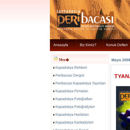
Anasayfa
Biz Kimiz?
Konuk Defteri
Men�
Mayıs 200
Kapadokya Rehberi
TYAN
Peribacası Dergisi
Peribacası Kapadokya Yayınları
Kapadokya Firmaları
Kapadokya Fotoğrafları
Kapadokya Fotoğrafçıları
Kapadokya Haritaları
Kapadokya Karikatürleri