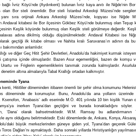
 bağlı İvriz Köyü’nde (Aydınkent) bulunan İvriz kaya anıtı ile Niğde’nin Bor
 olan Bor steli önemlidir. Bor steli İstanbul Arkeoloji Müzesi’nde sergilen
 yanı sıra orijinali Ankara Arkeoloji Müzesi’nde, kopyası ise Niğde M
en Andaval kitabesi ile Bor ilçesinin Gökbez Köyü’nde bulunmuş olan Teşup k
çesinin Keşlik köyünde bulunmuş olan Keşlik steli görülmeye değerdir. Keşli
palavas adına dikilmiş olduğu düşünülmektedir. Andaval Kitabesi ise Niğ
 olarak geçtiği ilk kitabe olması ve Nahita kralı Saruvanas’ın adının da bu
ı bakımından anlamlıdır.
llığı ve diğer Geç Hitit Şehir Devletleri, Anadolu’da hakimiyet kurmak isteyen
kli çatışma içinde olmuşlardır. Bazen Asur egemenliğini, bazen de komşu 
 Urartu ve Friglerin egemenliklerini tanımak zorunda kalmışlardır. Asurlul
enetim altına almalarıyla Tabal Krallığı ortadan kalkmıştır.
neminde Tyana
kenti, Hititliler döneminden itibaren önemli bir şehir olma konumunu Heleni
ns döneminde de korumuştur. Bunu, Anadolu’da ana yolların üzerinde 
. Ksenofon, ‘Anabasis’ adlı eserinde M.Ö. 401 yılında 10 bin kişilik Yunan
mya’ya inerken Tyana’dan geçtiğini ve burada konakladığını söyler.
an, ‘Dana’ olarak bahsetmektedir. W.M. Ramsay bu adlandırmanın T
yle aynı olduğunu belirtmektedir. Eski dönemlerde de, Ankara, Konya, Aksara
dolu’daki büyük merkezlerinden güneye giden yol, Tyana’dan geçerek Gül
 Toros Dağları’nı aşmaktaydı. Daha sonraki yıllarda Hıristiyanlığın yayılması