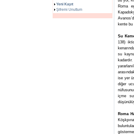
bu yol, K
Yeni Kayıt
Roma eg
Şifremi Unuttum
Kapadoky
Avanos’d
kente bu 
Su Kemer
138) ikt
kenarınd
su kayn
kadardı
yararlan
arasındak
ise yer ü
diğer uc
nüfusunu
içme suy
düşünülü
Roma Ha
Köşkpına
buluntul
gösterme