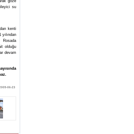
arak göze
leyici su
dan kenti
1 yılından
r. Rosada
it olduğu
ılar devam
sayısında
maz.
 2009-06-23