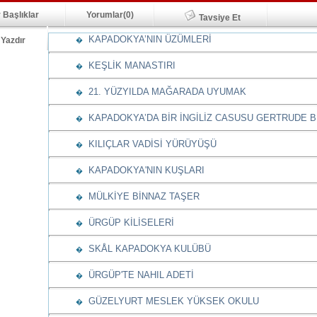
 Başlıklar
Yorumlar(0)
Tavsiye Et
KAPADOKYA’NIN ÜZÜMLERİ
Yazdır
�
KEŞLİK MANASTIRI
�
21. YÜZYILDA MAĞARADA UYUMAK
�
KAPADOKYA’DA BİR İNGİLİZ CASUSU GERTRUDE B
�
KILIÇLAR VADİSİ YÜRÜYÜŞÜ
�
KAPADOKYA'NIN KUŞLARI
�
MÜLKİYE BİNNAZ TAŞER
�
ÜRGÜP KİLİSELERİ
�
SKÅL KAPADOKYA KULÜBÜ
�
ÜRGÜP'TE NAHIL ADETİ
�
GÜZELYURT MESLEK YÜKSEK OKULU
�