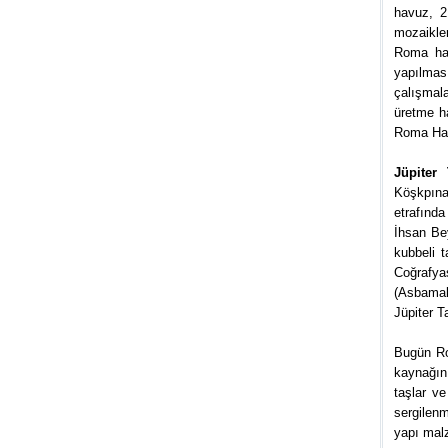
havuz, 2
mozaikler
Roma hav
yapılmas
çalışmal
üretme h
Roma Hav
Jüpiter 
Köşkpına
etrafında
İhsan Be
kubbeli 
Coğrafya
(Asbamal
Jüpiter T
Bugün Ro
kaynağını
taşlar v
sergilenm
yapı malz