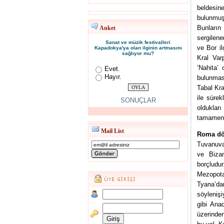
beldesine
bulunmuş
Bunların
Anket
sergilen
Sanat ve müzik festivalleri
ve Bor il
Kapadokya'ya olan ilginin artmasını
sağlıyor mu?
Kral Var
‘Nahita’
Evet.
Hayır.
bulunmas
Tabal Kra
ile süre
SONUÇLAR
oldukları
tamamen d
Mail List
Roma dö
Tuvanuva 
ve Biza
borçludur
Mezopota
Tyana’d
söylenişi
gibi Ana
üzerinden