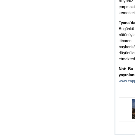
biliyoru
çarpmakt
kemerleri
Tyana’da
Bugünkü 
bütünüyle
itibaren
başkanlı
düşünülen
etmektedi
Not: Bu 
yayınlan
www.capp