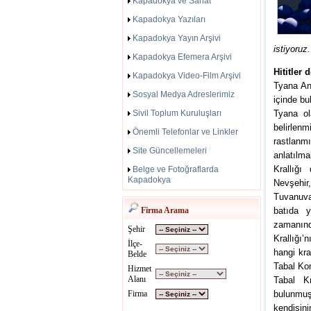
Kapadokya ve Sanat
Kapadokya Yazıları
Kapadokya Yayın Arşivi
istiyoruz.
Kapadokya Efemera Arşivi
Hititler
Kapadokya Video-Film Arşivi
Tyana An
Sosyal Medya Adreslerimiz
içinde bu
Sivil Toplum Kuruluşları
Tyana ol
belirlen
Önemli Telefonlar ve Linkler
rastlanmı
Site Güncellemeleri
anlatılma
Krallığ
Belge ve Fotoğraflarda
Kapadokya
Nevşehir,
Tuvanuva 
Firma Arama
batıda y
zamanınd
Şehir
Krallığı
İlçe-
hangi kra
Belde
Tabal Kon
Hizmet
Alanı
Tabal Kr
Firma
bulunmuş
kendisini