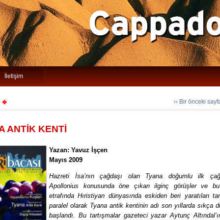
İletişim
9
‹‹ Bir önceki say
�
A ANTİK KENTİ
Yazan: Yavuz İşçen
Mayıs 2009
Hazreti İsa’nın çağdaşı olan Tyana doğumlu ilk çağ 
Apollonius konusunda öne çıkan ilginç görüşler ve bu
etrafında Hıristiyan dünyasında eskiden beri yaratılan ta
paralel olarak Tyana antik kentinin adı son yıllarda sıkça
başlandı. Bu tartışmalar gazeteci yazar Aytunç Altındal’ı