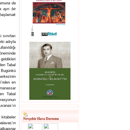
plumuna da
 ayrı bir
 başlamak
sınırları
eki adıyla
lanıldığı
döneminde
geldikleri
nden Tabal
 Bugünkü
merkezinin
ri’nden en
lmanassar
den Tabal
erasyonun
ruvanas’ın
kitabeler
Nevşehir Hava Durumu
alavas’ın
Halkapınar