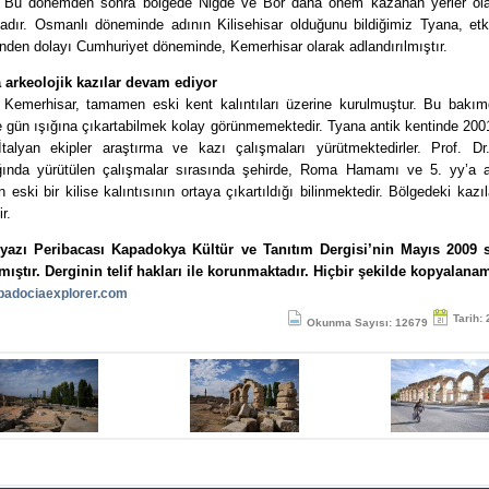
z. Bu dönemden sonra bölgede Niğde ve Bor daha önem kazanan yerler ol
adır. Osmanlı döneminde adının Kilisehisar olduğunu bildiğimiz Tyana, etki
nden dolayı Cumhuriyet döneminde, Kemerhisar olarak adlandırılmıştır.
 arkeolojik kazılar devam ediyor
Kemerhisar, tamamen eski kent kalıntıları üzerine kurulmuştur. Bu bakım
 gün ışığına çıkartabilmek kolay görünmemektedir. Tyana antik kentinde 200
 İtalyan ekipler araştırma ve kazı çalışmaları yürütmektedirler. Prof. D
ğında yürütülen çalışmalar sırasında şehirde, Roma Hamamı ve 5. yy’a a
 eski bir kilise kalıntısının ortaya çıkartıldığı bilinmektedir. Bölgedeki kaz
r.
yazı Peribacası Kapadokya Kültür ve Tanıtım Dergisi’nin Mayıs 2009 
mıştır. Derginin telif hakları ile korunmaktadır. Hiçbir şekilde kopyalana
adociaexplorer.com
Tarih:
Okunma Sayısı: 12679