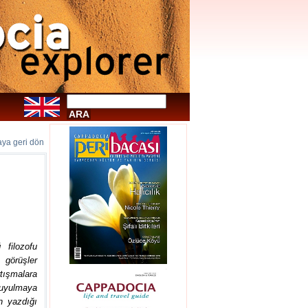
faya geri dön
filozofu
 görüşler
rtışmalara
 duyulmaya
n yazdığı