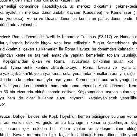
udüs’e giden ‘Hacı Yolu’ olarak ün kazanmıştır.
emenliği döneminde Kapadokya’da üç merkez dikkatimizi çekmektedir.
a eyaletinin merkezi durumundaki Kayseri (Casearea) ile Kemerhisar (
ur (Venessa). Roma ve Bizans dönemleri kentin en parlak dönemleridir. 
dönemde verilmiştir.
leri:
Roma döneminde özellikle İmparator Traianus (98-117) ve Hadrianus
idar yıllarında bölgede birçok yapı inşa edilmiştir. Bugün Kemerhisar’a gir
a dikkatimizi çeken su kemerleri ile Roma Havuzu bu dönemden kalmadır. 
ağından kente su taşımak amacıyla yapılan kemerlerin toplam uzunluğ
r. Köşkpınar’dan çıkan ve Roma Havuzu’nda biriktirilen sular, kot f
ılarak Tyana antik kentine aktarılmaktaydı. Roma Havuzu ve Tyana an
i yaklaşık 3 km’lik yolun yarısında sular yeraltından kanallar aracılıyla, diğer
stünde su kemerleri aracılıyla taşınıyordu. Kemerlerin bir ucu su kaynağında
u ise Tyana kenti içindeki hamamda sona eriyordu. Antik dönemde Keme
n 30 bin civarında olduğu tahmin ediliyor. Köşkpınar’dan taşınan suların ş
u hem de diğer kullanım suyu ihtiyacını karşılayabilecek yeterlilik
yor.
vuzu:
Bahçeli beldesinde Köşk Höyük’ün hemen bitişiğinde bulunan Rom
r adı verilen eski ve güçlü bir su kaynağının kenarına yapılmıştır. K
arı, buranın çok eskiden beri önem verilen bir yerleşim alanı oldu
ktedir. Beyaz mermerden blok taşlar kullanılarak Roma döneminde yapı