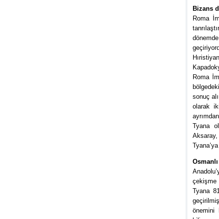
Bizans 
Roma İmp
tanrılaş
dönemde 
geçiriyo
Hıristiy
Kapadokya
Roma İmp
bölgedek
sonuç al
olarak i
ayrımdan
Tyana ol
Aksaray,
Tyana’ya 
Osmanlı
Anadolu’
çekişme 
Tyana 81
geçirilm
önemini 