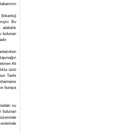
tabanının
(lokanta)
ıştır. Bu
 alabalık
u bulunan
dır.
nlatırken
tapınağın
retmen Ali
ıkta üstü
un Tarihi
Asbamaios
se buraya
radaki su
ri bulunan
müzesinde
 evlerinde