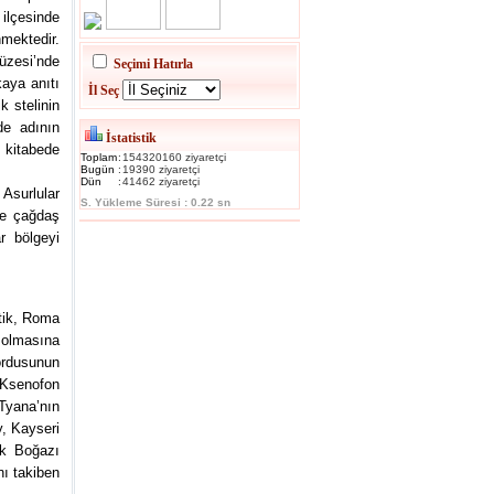
 ilçesinde
mektedir.
üzesi’nde
Seçimi Hatırla
aya anıtı
İl Seç
k stelinin
de adının
İstatistik
 kitabede
Toplam
:
154320160 ziyaretçi
Bugün
:
19390 ziyaretçi
Dün
:
41462 ziyaretçi
 Asurlular
S. Yükleme Süresi : 0.22 sn
ve çağdaş
ar bölgeyi
stik, Roma
olmasına
 ordusunun
 Ksenofon
yana’nın
y, Kayseri
ek Boğazı
nı takiben