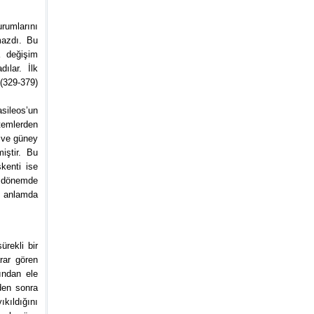
rumlarını
mazdı. Bu
a değişim
ılar. İlk
(329-379)
sileos’un
temlerden
 ve güney
iştir. Bu
kenti ise
u dönemde
i anlamda
rekli bir
rar gören
ından ele
den sonra
kıldığını