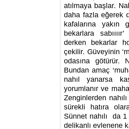
atılmaya başlar. Nah
daha fazla eğerek 
kafalarına yakın g
bekarlara sabıııır’
derken bekarlar ho
çekilir. Güveyinin ‘
odasına götürür. 
Bundan amaç ‘muhab
nahıl yanarsa kas
yorumlanır ve mahal
Zenginlerden nahılı
sürekli hatıra ola
Sünnet nahılı da 1 
delikanlı evlenene k