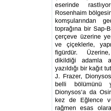
eserinde rastlıy
Rosenhaim bölgesind
komşularından ge
toprağına bir Sap-B
çerçeve üzerine ye
ve çiçeklerle, yap
figürdür. Üzerin
dikildiği adamla 
yazıldığı bir kağıt tu
J. Frazer, Dionysos
belli bölümünü ye
Dionysos’a da Osiri
kez de Eğlence v
rağmen esas olarak 