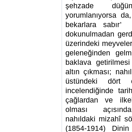
şehzade düğün
yorumlanıyorsa da, 
bekarlara sabır’
dokunulmadan gerde
üzerindeki meyveler
geleneğinden gelme
baklava getirilme
altın çıkması; nahı
üstündeki dört 
incelendiğinde tar
çağlardan ve ilk
olması açısında
nahıldaki mizahî sö
(1854-1914) Dinin