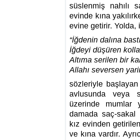
süslenmiş nahılı 
evinde kına yakılırk
evine getirir. Yolda, 
“İğdenin dalına bastı
İğdeyi düşüren kolla
Altıma serilen bir k
Allahı seversen yar
sözleriyle başlayan
avlusunda veya 
üzerinde mumlar y
damada saç-sakal tı
kız evinden getirile
ve kına vardır. Ayr