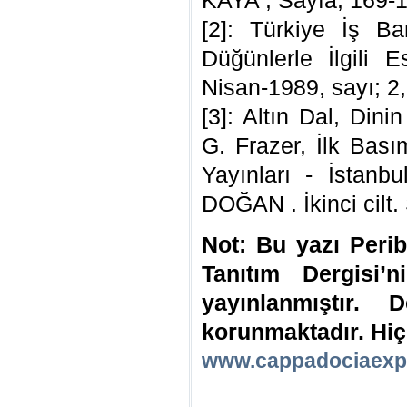
KAYA , Sayfa; 169-
[2]: Türkiye İş Ba
Düğünlerle İlgili 
Nisan-1989, sayı; 2,
[3]: Altın Dal, Din
G. Frazer, İlk Bas
Yayınları - İstan
DOĞAN . İkinci cilt.
Not: Bu yazı Peri
Tanıtım Dergisi’
yayınlanmıştır. D
korunmaktadır. Hiç
www.cappadociaexp