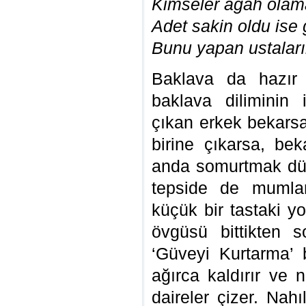
Kimseler agah olamaz
Adet sakin oldu ise 
Bunu yapan ustaların
Baklava da hazır b
baklava diliminin 
çıkan erkek bekarsa,
birine çıkarsa, bek
anda somurtmak düş
tepside de mumlar
küçük bir tastaki y
övgüsü bittikten 
‘Güveyi Kurtarma’ b
ağırca kaldırır ve n
daireler çizer. Nah