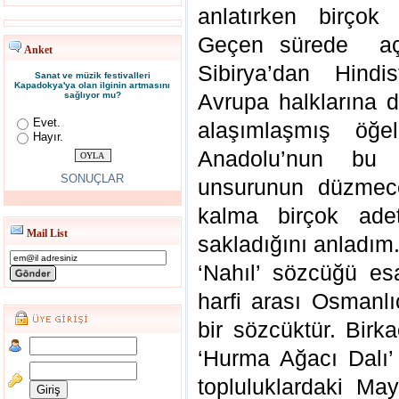
anlatırken birçok 
Geçen sürede açı
Anket
Sibirya’dan Hindi
Sanat ve müzik festivalleri
Kapadokya'ya olan ilginin artmasını
Avrupa halklarına 
sağlıyor mu?
Evet.
alaşımlaşmış öğel
Hayır.
Anadolu’nun bu g
SONUÇLAR
unsurunun düzmece 
kalma birçok adet
Mail List
sakladığını anladım
‘Nahıl’ sözcüğü esa
harfi arası Osmanlıca’daki (ﻕ) se
bir sözcüktür. Birk
‘Hurma Ağacı Dalı’
topluluklardaki May