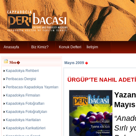
Anasayfa
Biz Kimiz?
Konuk Defteri
İletişim
Men�
Mayıs 2009
�
Kapadokya Rehberi
ÜRGÜP'TE NAHIL ADETİ
Peribacası Dergisi
Peribacası Kapadokya Yayınları
Yazan
Kapadokya Firmaları
Mayıs
Kapadokya Fotoğrafları
Kapadokya Fotoğrafçıları
“Anad
Kapadokya Haritaları
Sırlı 
Kapadokya Karikatürleri