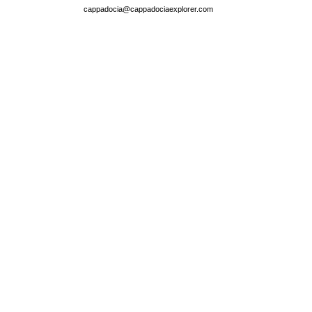
cappadocia@cappadociaexplorer.com