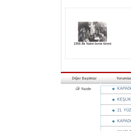
1956 Bir Nahıl övme töreni
Diğer Başlıklar
Yorumla
KAPADO
Yazdır
�
KEŞLİK
�
21. YÜ
�
KAPADOK
�