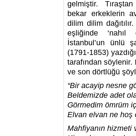
gelmiştir. Tıraşt
bekar erkeklerin av
dilim dilim dağıtıl
eşliğinde ‘nahıl
İstanbul’un ünlü ş
(1791-1853) yazdığı 
tarafından söylenir. 
ve son dörtlüğü şöyl
“Bir acayip nesn
Beldemizde adet
Görmedim ömrüm içi
Elvan elvan ne ho
Mahfiyanın hizmeti v