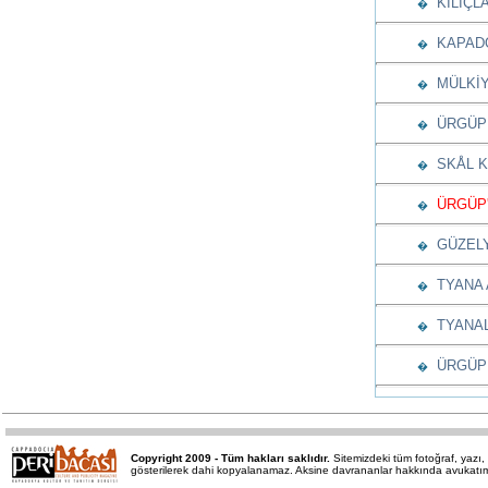
KILIÇL
�
KAPADO
�
MÜLKİY
�
ÜRGÜP 
�
SKÅL K
�
ÜRGÜP'T
�
GÜZELY
�
TYANA 
�
TYANAL
�
ÜRGÜP 
�
Copyright 2009 - Tüm hakları saklıdır.
Sitemizdeki tüm fotoğraf, yaz
gösterilerek dahi kopyalanamaz. Aksine davrananlar hakkında avukatımız 