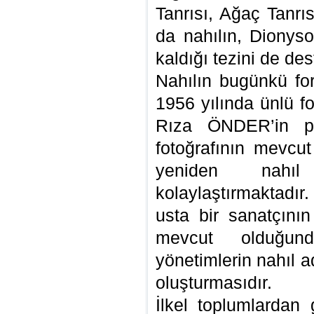
Tanrısı, Ağaç Tanrı
da nahılın, Dionysos
kaldığı tezini de des
Nahılın bugünkü fo
1956 yılında ünlü f
Rıza ÖNDER’in po
fotoğrafının mevcut
yeniden nahıl
kolaylaştırmaktadır
usta bir sanatçını
mevcut olduğun
yönetimlerin nahıl ad
oluşturmasıdır.
İlkel toplumlarda