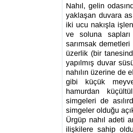
Nahıl, gelin odasın
yaklaşan duvara ası
iki ucu nakışla işl
ve soluna saplar
sarımsak demetleri d
üzerlik (bir tanesi
yapılmış duvar süsü
nahılın üzerine de 
gibi küçük meyvel
hamurdan küçültü
simgeleri de asılır
simgeler olduğu açık
Ürgüp nahıl adeti a
ilişkilere sahip ol