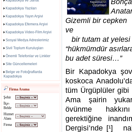
Bohça
Kapadokya ve Sanat
Kapadokya Yazıları
Anata
Kapadokya Yayın Arşivi
Gizemli bir cepken
Kapadokya Efemera Arşivi
ve
Kapadokya Video-Film Arşivi
bir tutam at yelesi 
Sosyal Medya Adreslerimiz
“hükmümdür asırlar
Sivil Toplum Kuruluşları
Önemli Telefonlar ve Linkler
bu adet süresi…”
Site Güncellemeleri
Bir Kapadokya şoven
Belge ve Fotoğraflarda
Kapadokya
koskoca Anadolu’da
tüm Ürgüplüler gibi
Firma Arama
Şehir
Ama şairin yukarı
İlçe-
övünme hakkını
Belde
Hizmet
gerektiğine inandı
Alanı
Firma
Dergisi’nde [¹] nah