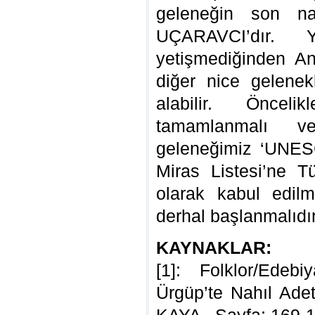
geleneğin son na
UÇARAVCI’dır. 
yetişmediğinden A
diğer nice gelenekl
alabilir. Önceli
tamamlanmalı 
geleneğimiz ‘UNES
Miras Listesi’ne T
olarak kabul edilm
derhal başlanmalıdır
KAYNAKLAR:
[1]: Folklor/Edeb
Ürgüp’te Nahıl Ade