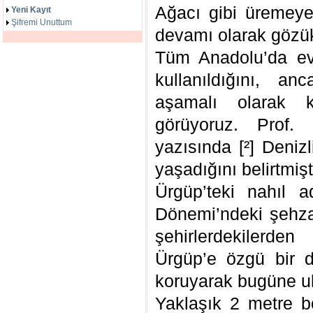
Ağacı gibi üremeye
Yeni Kayıt
Şifremi Unuttum
devamı olarak gözü
Tüm Anadolu’da evl
kullanıldığını, a
aşamalı olarak 
görüyoruz. Prof.
yazısında [²] Deniz
yaşadığını belirtmişti
Ürgüp’teki nahıl a
Dönemi’ndeki şehzad
şehirlerdekilerden 
Ürgüp’e özgü bir d
koruyarak bugüne ula
Yaklaşık 2 metre bo