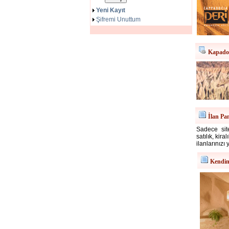
Yeni Kayıt
Şifremi Unuttum
Kapadok
İlan Pa
Sadece site
satılık, kir
ilanlarınızı 
Kendin