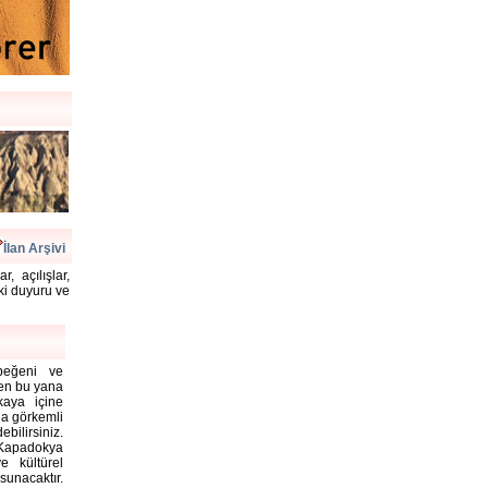
İlan Arşivi
, açılışlar,
aki duyuru ve
 beğeni ve
rden bu yana
kaya içine
la görkemli
bilirsiniz.
Kapadokya
e kültürel
unacaktır.