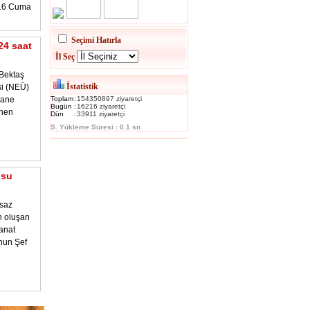
016 Cuma
Seçimi Hatırla
24 saat
İl Seç
Bektaş
İstatistik
si (NEÜ)
hane
Toplam
:
154350897 ziyaretçi
Bugün
:
16216 ziyaretçi
enen
Dün
:
33911 ziyaretçi
S. Yükleme Süresi : 0.1 sn
osu
 saz
n oluşan
anat
nun Şef