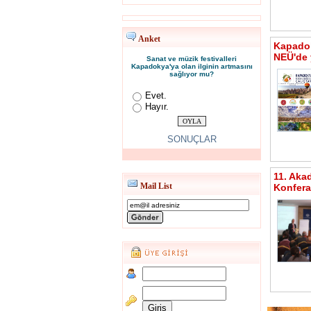
Anket
Kapadok
NEÜ'de 
Sanat ve müzik festivalleri
Kapadokya'ya olan ilginin artmasını
sağlıyor mu?
Evet.
Hayır.
SONUÇLAR
11. Aka
Mail List
Konfera