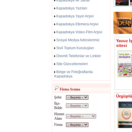
Kapadokya ve Sanat
Kapadokya Yazıları
Kapadokya Yayın Arşivi
Kapadokya Efemera Arşivi
Kapadokya Video-Film Arşivi
Sosyal Medya Adreslerimiz
Yavuz İ
sitesi
Sivil Toplum Kuruluşları
Önemli Telefonlar ve Linkler
Site Güncellemeleri
Belge ve Fotoğraflarda
Kapadokya
Firma Arama
Ürgüplü 
Şehir
İlçe-
Belde
Hizmet
Alanı
Firma