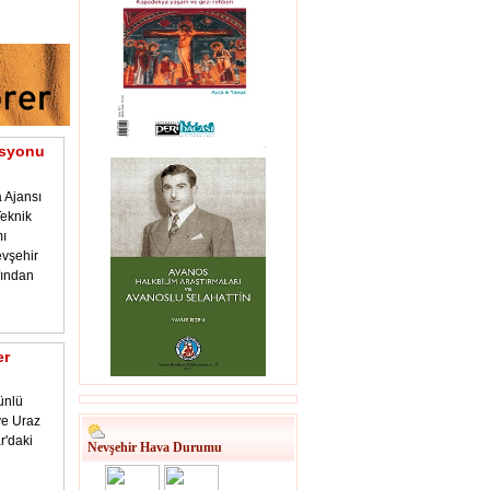
asyonu
 Ajansı
eknik
ı
vşehir
fından
er
ünlü
 ve Uraz
r'daki
Nevşehir Hava Durumu