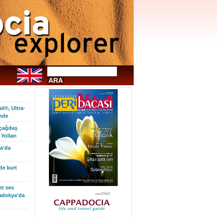
l®, Ultra-
inde
 çağdaş
Yolları
a'da
de kurt
et ses
padokya'da