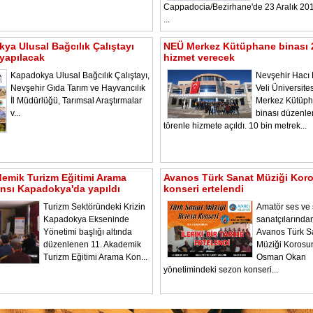
Cappadocia/Bezirhane'de 23 Aralık 2
...
ya Ulusal Bağcılık Çalıştayı
NEÜ Merkez Kütüphane binası 
yapılacak
hizmet verecek
Kapadokya Ulusal Bağcılık Çalıştayı,
Nevşehir Hacı 
Nevşehir Gıda Tarım ve Hayvancılık
Veli Üniversite
İl Müdürlüğü, Tarımsal Araştırmalar
Merkez Kütüp
v...
binası düzenl
törenle hizmete açıldı. 10 bin metrek...
demik Turizm Eğitimi Arama
Avanos Türk Sanat Müziği Kor
nsı Kapadokya'da yapıldı
konseri ertelendi
Turizm Sektöründeki Krizin
Amatör ses ve
Kapadokya Ekseninde
sanatçılarında
Yönetimi başlığı altında
Avanos Türk S
düzenlenen 11. Akademik
Müziği Korosu
Turizm Eğitimi Arama Kon...
Osman Okan
yönetimindeki sezon konseri...