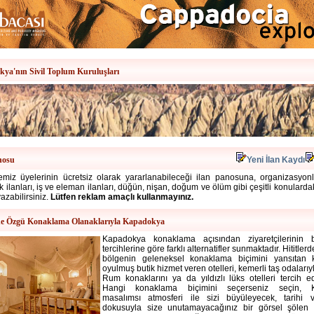
ya'nın Sivil Toplum Kuruluşları
nosu
Yeni İlan Kaydı
miz üyelerinin ücretsiz olarak yararlanabileceği ilan panosuna, organizasyonlar
alık ilanları, iş ve eleman ilanları, düğün, nişan, doğum ve ölüm gibi çeşitli konulard
yazabilirsiniz.
Lütfen reklam amaçlı kullanmayınız.
e Özgü Konaklama Olanaklarıyla Kapadokya
Kapadokya konaklama
açısından ziyaretçilerinin
tercihlerine göre farklı alternatifler sunmaktadır. Hititle
bölgenin geleneksel konaklama biçimini yansıtan 
oyulmuş butik hizmet veren otelleri, kemerli taş odalarıy
Rum konaklarını ya da yıldızlı lüks otelleri tercih ede
Hangi konaklama biçimini seçerseniz seçin, 
masalımsı atmosferi ile sizi büyüleyecek, tarihi v
dokusuyla size unutamayacağınız bir görsel şölen s