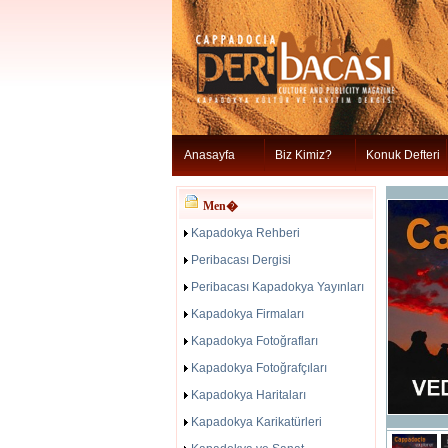
Anasayfa
Biz Kimiz?
Konuk Defteri
Men�
Kapadokya Rehberi
Peribacası Dergisi
Peribacası Kapadokya Yayınları
Kapadokya Firmaları
Kapadokya Fotoğrafları
Kapadokya Fotoğrafçıları
Kapadokya Haritaları
Kapadokya Karikatürleri