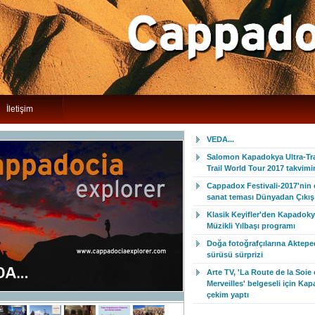
İletişim
VEDA...
Salomon Kapadokya Ultra-Trai
Trail World Tour 2017 takvim
Cappadox Festivali-2017'nin
sanat teması Dünyadan Çıkış 
Klasik Keyifler'den Kapadoky
Müzikli Yılbaşı programı
Doğa fotoğrafçılarına Aktepe
sürüsü sürprizi
Arte TV, 'La Route de la Soie 
Merveilles' belgeseli için Ka
çekim yaptı