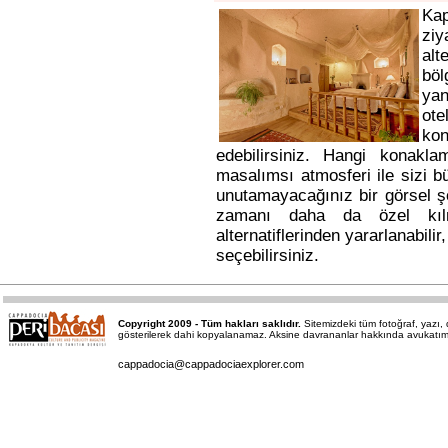
Ka
ziy
alt
bö
yan
ote
kon
edebilirsiniz. Hangi konakl
masalımsı atmosferi ile sizi b
unutamayacağınız bir görsel ş
zamanı daha da özel kı
alternatiflerinden yararlanabili
seçebilirsiniz.
Copyright 2009 - Tüm hakları saklıdır.
Sitemizdeki tüm fotoğraf, yazı
gösterilerek dahi kopyalanamaz. Aksine davrananlar hakkında avukatımız a
cappadocia@cappadociaexplorer.com