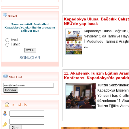
Anket
Kapadokya Ulusal Bağcılık Çalışt
NEÜ'de yapılacak
Sanat ve müzik festivalleri
Kapadokya'ya olan ilginin artmasını
sağlıyor mu?
Kapadokya Ulusal Bağcılık Ça
Nevşehir Gıda Tarım ve Hayv
Evet.
İl Müdürlüğü, Tarımsal Araştı
Hayır.
v...
SONUÇLAR
11. Akademik Turizm Eğitimi Ara
Mail List
Konferansı Kapadokya'da yapıldı
Turizm Sektöründeki
Kapadokya Ekseni
Yönetimi başlığı alt
düzenlenen 11. Aka
Turizm Eğitimi Aram