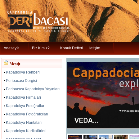
Anasayfa
Biz Kimiz?
Konuk Defteri
İletişim
Men�
Kapadokya Rehberi
Peribacası Dergisi
Peribacası Kapadokya Yayınları
Kapadokya Firmaları
Kapadokya Fotoğrafları
Kapadokya Fotoğrafçıları
Kapadokya Haritaları
Kapadokya Karikatürleri