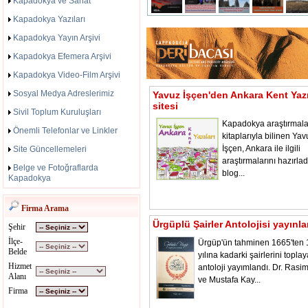
Kapadokya ve Sanat
Kapadokya Yazıları
Kapadokya Yayın Arşivi
Kapadokya Efemera Arşivi
Kapadokya Video-Film Arşivi
Sosyal Medya Adreslerimiz
Yavuz İşçen'den Ankara Kent Yazı
sitesi
Sivil Toplum Kuruluşları
Kapadokya araştırmala
Önemli Telefonlar ve Linkler
kitaplarıyla bilinen Yav
İşçen, Ankara ile ilgili
Site Güncellemeleri
araştırmalarını hazırladı
Belge ve Fotoğraflarda
blog...
Kapadokya
Firma Arama
Ürgüplü Şairler Antolojisi yayınl
Şehir
İlçe-
Ürgüp'ün tahminen 1665'ten
Belde
yılına kadarki şairlerini toplay
Hizmet
antoloji yayımlandı. Dr. Rasi
Alanı
ve Mustafa Kay...
Firma