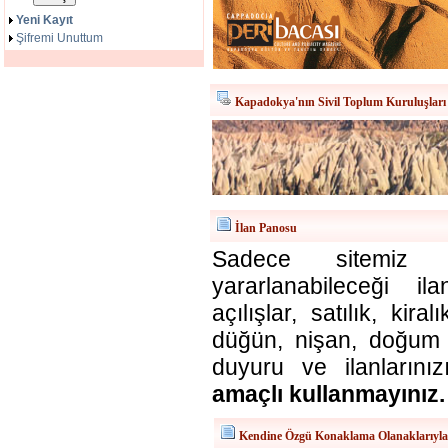
Yeni Kayıt
Şifremi Unuttum
Kapadokya'nın Sivil Toplum Kuruluşları
İlan Panosu
Sadece sitemiz ü
yararlanabileceği il
açılışlar, satılık, kira
düğün, nişan, doğum v
duyuru ve ilanlarınız
amaçlı kullanmayınız.
Kendine Özgü Konaklama Olanaklarıyl