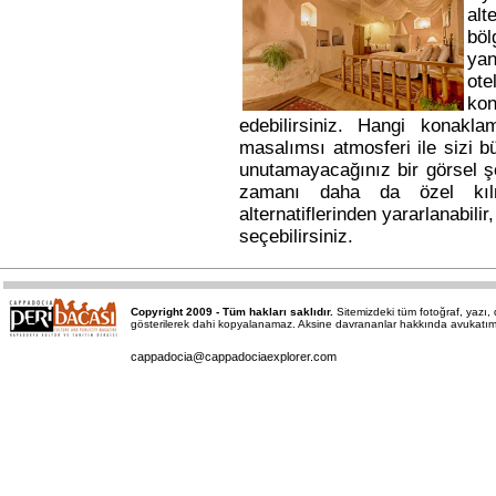
alt
bö
yan
ote
kon
edebilirsiniz. Hangi konakl
masalımsı atmosferi ile sizi b
unutamayacağınız bir görsel ş
zamanı daha da özel kı
alternatiflerinden yararlanabili
seçebilirsiniz.
Copyright 2009 - Tüm hakları saklıdır.
Sitemizdeki tüm fotoğraf, yazı
gösterilerek dahi kopyalanamaz. Aksine davrananlar hakkında avukatımız a
cappadocia@cappadociaexplorer.com