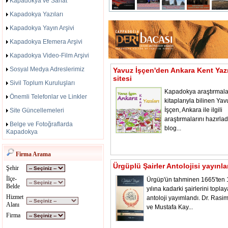
Kapadokya ve Sanat
Kapadokya Yazıları
Kapadokya Yayın Arşivi
Kapadokya Efemera Arşivi
Kapadokya Video-Film Arşivi
Sosyal Medya Adreslerimiz
Yavuz İşçen'den Ankara Kent Yazı
sitesi
Sivil Toplum Kuruluşları
Kapadokya araştırmala
Önemli Telefonlar ve Linkler
kitaplarıyla bilinen Yav
İşçen, Ankara ile ilgili
Site Güncellemeleri
araştırmalarını hazırladı
Belge ve Fotoğraflarda
blog...
Kapadokya
Firma Arama
Ürgüplü Şairler Antolojisi yayınl
Şehir
İlçe-
Ürgüp'ün tahminen 1665'ten
Belde
yılına kadarki şairlerini toplay
Hizmet
antoloji yayımlandı. Dr. Rasi
Alanı
ve Mustafa Kay...
Firma