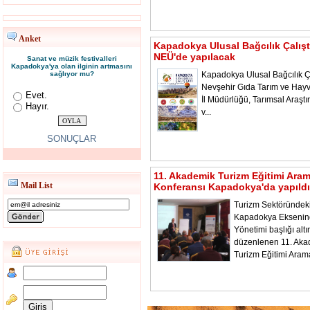
Anket
Kapadokya Ulusal Bağcılık Çalışt
NEÜ'de yapılacak
Sanat ve müzik festivalleri
Kapadokya'ya olan ilginin artmasını
sağlıyor mu?
Kapadokya Ulusal Bağcılık Ça
Nevşehir Gıda Tarım ve Hayv
Evet.
İl Müdürlüğü, Tarımsal Araştı
Hayır.
v...
SONUÇLAR
11. Akademik Turizm Eğitimi Ara
Mail List
Konferansı Kapadokya'da yapıldı
Turizm Sektöründeki
Kapadokya Ekseni
Yönetimi başlığı alt
düzenlenen 11. Aka
Turizm Eğitimi Aram