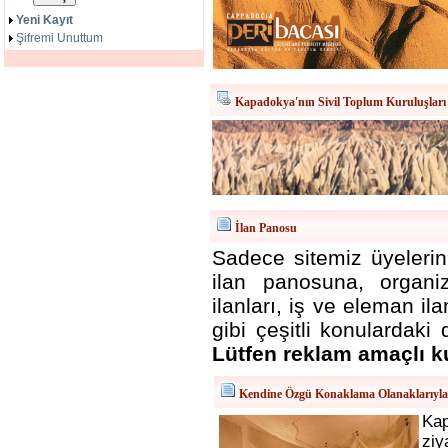
Yeni Kayıt
Şifremi Unuttum
Kapadokya'nın Sivil Toplum Kuruluşları
İlan Panosu
Sadece sitemiz üyelerini
ilan panosuna, organizas
ilanları, iş ve eleman i
gibi çeşitli konulardaki 
Lütfen reklam amaçlı k
Kendine Özgü Konaklama Olanaklarıyl
Ka
ziy