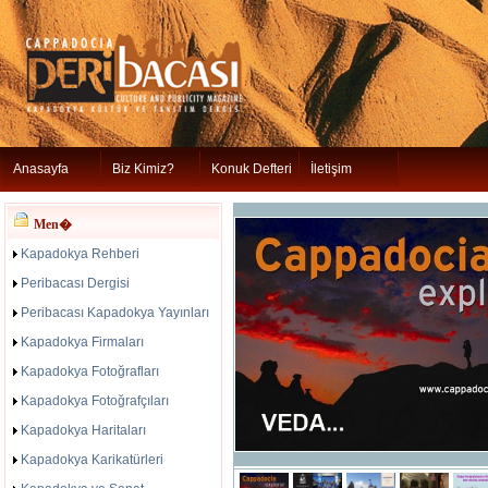
Anasayfa
Biz Kimiz?
Konuk Defteri
İletişim
Men�
Kapadokya Rehberi
Peribacası Dergisi
Peribacası Kapadokya Yayınları
Kapadokya Firmaları
Kapadokya Fotoğrafları
Kapadokya Fotoğrafçıları
Kapadokya Haritaları
Kapadokya Karikatürleri