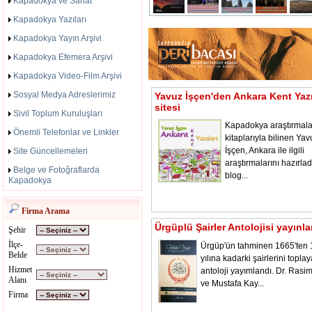
Kapadokya ve Sanat
Kapadokya Yazıları
Kapadokya Yayın Arşivi
Kapadokya Efemera Arşivi
Kapadokya Video-Film Arşivi
Sosyal Medya Adreslerimiz
Yavuz İşçen'den Ankara Kent Yazı
sitesi
Sivil Toplum Kuruluşları
Kapadokya araştırmala
Önemli Telefonlar ve Linkler
kitaplarıyla bilinen Yav
İşçen, Ankara ile ilgili
Site Güncellemeleri
araştırmalarını hazırladı
Belge ve Fotoğraflarda
blog...
Kapadokya
Firma Arama
Ürgüplü Şairler Antolojisi yayınl
Şehir
İlçe-
Ürgüp'ün tahminen 1665'ten
Belde
yılına kadarki şairlerini toplay
Hizmet
antoloji yayımlandı. Dr. Rasi
Alanı
ve Mustafa Kay...
Firma