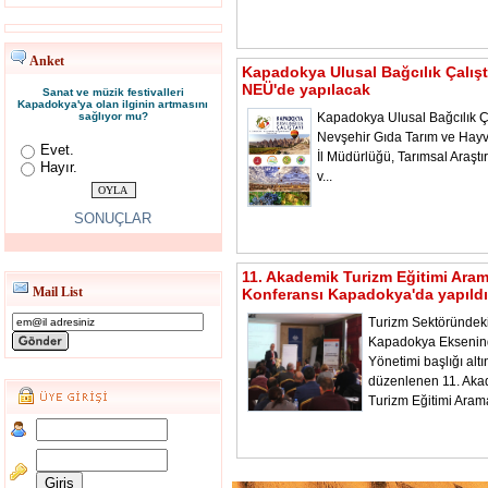
Anket
Kapadokya Ulusal Bağcılık Çalışt
NEÜ'de yapılacak
Sanat ve müzik festivalleri
Kapadokya'ya olan ilginin artmasını
sağlıyor mu?
Kapadokya Ulusal Bağcılık Ça
Nevşehir Gıda Tarım ve Hayv
Evet.
İl Müdürlüğü, Tarımsal Araştı
Hayır.
v...
SONUÇLAR
11. Akademik Turizm Eğitimi Ara
Mail List
Konferansı Kapadokya'da yapıldı
Turizm Sektöründeki
Kapadokya Ekseni
Yönetimi başlığı alt
düzenlenen 11. Aka
Turizm Eğitimi Aram