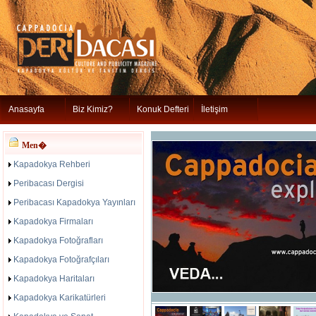
Anasayfa
Biz Kimiz?
Konuk Defteri
İletişim
Men�
Kapadokya Rehberi
Peribacası Dergisi
Peribacası Kapadokya Yayınları
Kapadokya Firmaları
Kapadokya Fotoğrafları
Kapadokya Fotoğrafçıları
Kapadokya Haritaları
Kapadokya Karikatürleri