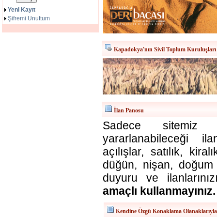
Yeni Kayıt
Şifremi Unuttum
Kapadokya'nın Sivil Toplum Kuruluşları
İlan Panosu
Sadece sitemiz ü
yararlanabileceği il
açılışlar, satılık, kira
düğün, nişan, doğum v
duyuru ve ilanlarınız
amaçlı kullanmayınız.
Kendine Özgü Konaklama Olanaklarıyl