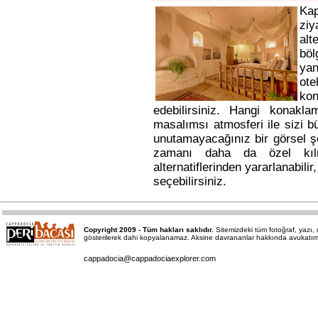
Ka
ziy
alt
bö
yan
ote
kon
edebilirsiniz. Hangi konakl
masalımsı atmosferi ile sizi b
unutamayacağınız bir görsel ş
zamanı daha da özel kı
alternatiflerinden yararlanabili
seçebilirsiniz.
Copyright 2009 - Tüm hakları saklıdır.
Sitemizdeki tüm fotoğraf, yazı
gösterilerek dahi kopyalanamaz. Aksine davrananlar hakkında avukatımız a
cappadocia@cappadociaexplorer.com