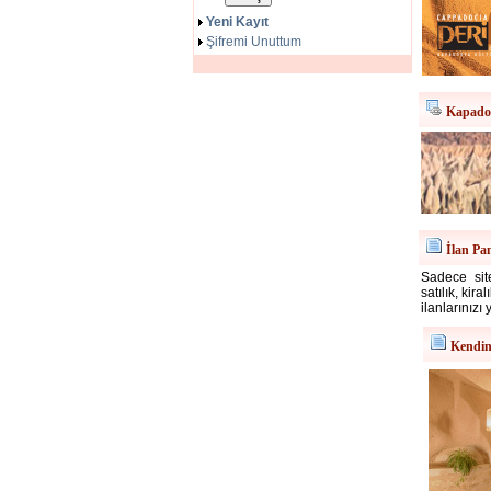
Yeni Kayıt
Şifremi Unuttum
Kapadok
İlan Pa
Sadece site
satılık, kir
ilanlarınızı 
Kendin