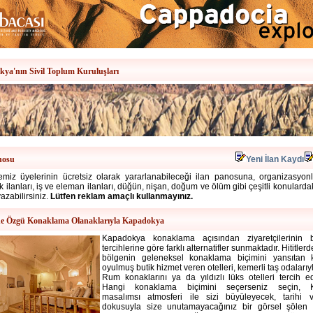
ya'nın Sivil Toplum Kuruluşları
nosu
Yeni İlan Kaydı
miz üyelerinin ücretsiz olarak yararlanabileceği ilan panosuna, organizasyonlar
alık ilanları, iş ve eleman ilanları, düğün, nişan, doğum ve ölüm gibi çeşitli konulard
yazabilirsiniz.
Lütfen reklam amaçlı kullanmayınız.
e Özgü Konaklama Olanaklarıyla Kapadokya
Kapadokya konaklama
açısından ziyaretçilerinin
tercihlerine göre farklı alternatifler sunmaktadır. Hititle
bölgenin geleneksel konaklama biçimini yansıtan 
oyulmuş butik hizmet veren otelleri, kemerli taş odalarıy
Rum konaklarını ya da yıldızlı lüks otelleri tercih ede
Hangi konaklama biçimini seçerseniz seçin, 
masalımsı atmosferi ile sizi büyüleyecek, tarihi v
dokusuyla size unutamayacağınız bir görsel şölen s