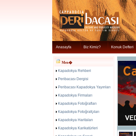
Anasayfa
Biz Kimiz?
Konuk Defteri
Men�
Kapadokya Rehberi
Peribacası Dergisi
Peribacası Kapadokya Yayınları
Kapadokya Firmaları
Kapadokya Fotoğrafları
Kapadokya Fotoğrafçıları
Kapadokya Haritaları
Kapadokya Karikatürleri