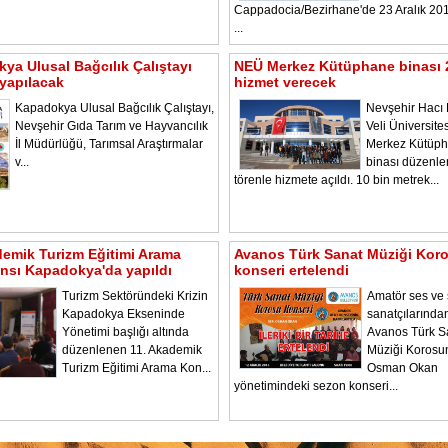
Cappadocia/Bezirhane'de 23 Aralık 2
...
ya Ulusal Bağcılık Çalıştayı
NEÜ Merkez Kütüphane binası 
yapılacak
hizmet verecek
Kapadokya Ulusal Bağcılık Çalıştayı,
Nevşehir Hacı 
Nevşehir Gıda Tarım ve Hayvancılık
Veli Üniversite
İl Müdürlüğü, Tarımsal Araştırmalar
Merkez Kütüp
v...
binası düzenl
törenle hizmete açıldı. 10 bin metrek...
demik Turizm Eğitimi Arama
Avanos Türk Sanat Müziği Kor
nsı Kapadokya'da yapıldı
konseri ertelendi
Turizm Sektöründeki Krizin
Amatör ses ve
Kapadokya Ekseninde
sanatçılarında
Yönetimi başlığı altında
Avanos Türk S
düzenlenen 11. Akademik
Müziği Korosu
Turizm Eğitimi Arama Kon...
Osman Okan
yönetimindeki sezon konseri...