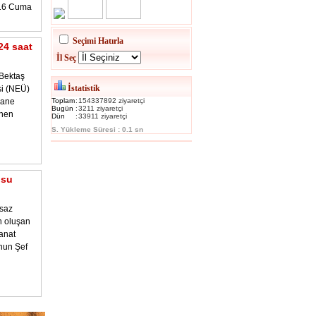
016 Cuma
Seçimi Hatırla
24 saat
İl Seç
Bektaş
İstatistik
si (NEÜ)
hane
Toplam
:
154337892 ziyaretçi
Bugün
:
3211 ziyaretçi
enen
Dün
:
33911 ziyaretçi
S. Yükleme Süresi : 0.1 sn
osu
 saz
n oluşan
anat
nun Şef