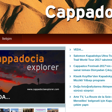
İletişim
VEDA...
Salomon Kapadokya Ultra-Trai
Trail World Tour 2017 takvim
Cappadox Festivali-2017'nin
sanat teması Dünyadan Çıkış 
Klasik Keyifler'den Kapadoky
Müzikli Yılbaşı programı
Doğa fotoğrafçılarına Aktepe
sürüsü sürprizi
Arte TV, 'La Route de la Soie 
Merveilles' belgeseli için Ka
çekim yaptı