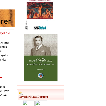
asyonu
 Ajansı
eknik
ı
vşehir
fından
er
ünlü
 ve Uraz
r'daki
Nevşehir Hava Durumu