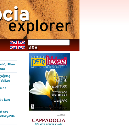
l®, Ultra-
inde
 çağdaş
Yolları
a'da
de kurt
et ses
padokya'da