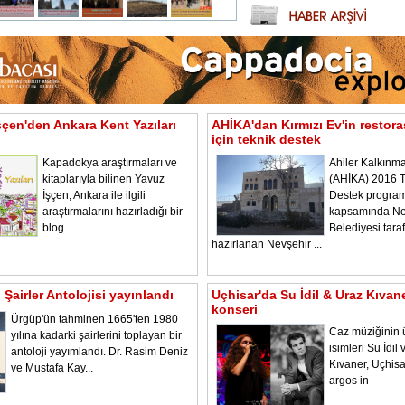
şçen'den Ankara Kent Yazıları
AHİKA'dan Kırmızı Ev'in restor
için teknik destek
Kapadokya araştırmaları ve
Ahiler Kalkınma
kitaplarıyla bilinen Yavuz
(AHİKA) 2016 T
İşçen, Ankara ile ilgili
Destek program
araştırmalarını hazırladığı bir
kapsamında Ne
blog...
Belediyesi tara
hazırlanan Nevşehir ...
Şairler Antolojisi yayınlandı
Uçhisar'da Su İdil & Uraz Kıvan
konseri
Ürgüp'ün tahminen 1665'ten 1980
Caz müziğinin 
yılına kadarki şairlerini toplayan bir
isimleri Su İdil
antoloji yayımlandı. Dr. Rasim Deniz
Kıvaner, Uçhisa
ve Mustafa Kay...
argos in