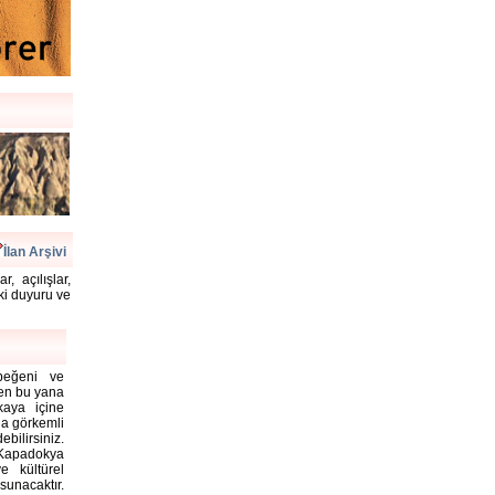
İlan Arşivi
, açılışlar,
aki duyuru ve
 beğeni ve
rden bu yana
kaya içine
la görkemli
bilirsiniz.
Kapadokya
e kültürel
unacaktır.