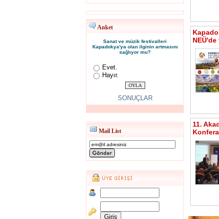
Anket
Kapadok
NEÜ'de 
Sanat ve müzik festivalleri
Kapadokya'ya olan ilginin artmasını
sağlıyor mu?
Evet.
Hayır.
SONUÇLAR
11. Aka
Mail List
Konfera