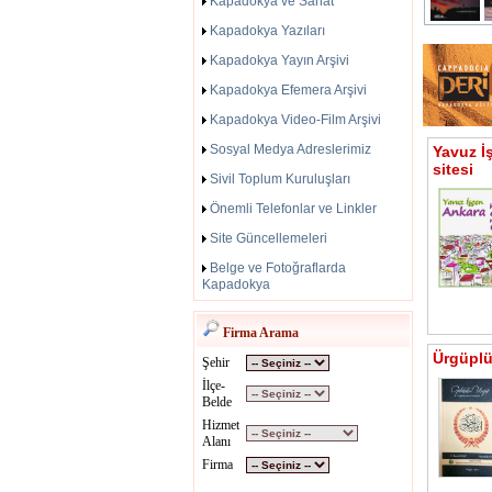
Kapadokya ve Sanat
Kapadokya Yazıları
Kapadokya Yayın Arşivi
Kapadokya Efemera Arşivi
Kapadokya Video-Film Arşivi
Sosyal Medya Adreslerimiz
Yavuz İ
sitesi
Sivil Toplum Kuruluşları
Önemli Telefonlar ve Linkler
Site Güncellemeleri
Belge ve Fotoğraflarda
Kapadokya
Firma Arama
Ürgüplü 
Şehir
İlçe-
Belde
Hizmet
Alanı
Firma