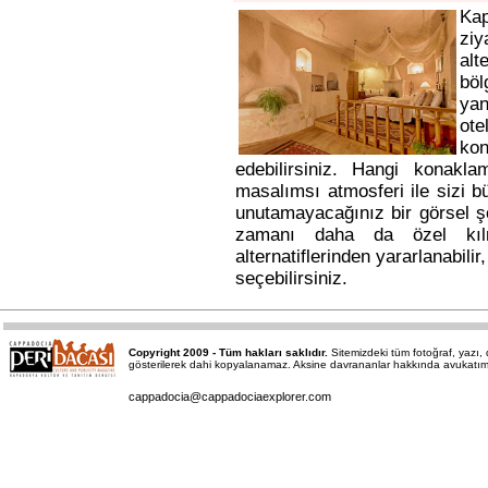
Ka
ziy
alt
bö
yan
ote
kon
edebilirsiniz. Hangi konakl
masalımsı atmosferi ile sizi b
unutamayacağınız bir görsel ş
zamanı daha da özel kı
alternatiflerinden yararlanabili
seçebilirsiniz.
Copyright 2009 - Tüm hakları saklıdır.
Sitemizdeki tüm fotoğraf, yazı
gösterilerek dahi kopyalanamaz. Aksine davrananlar hakkında avukatımız a
cappadocia@cappadociaexplorer.com