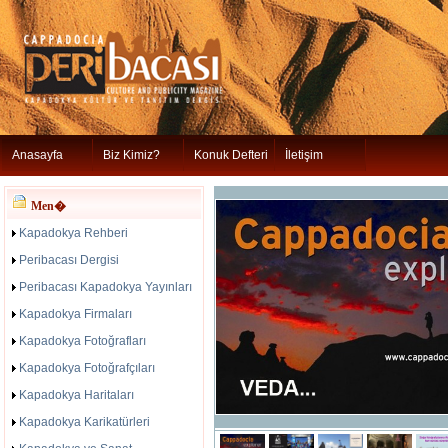
Anasayfa
Biz Kimiz?
Konuk Defteri
İletişim
Men�
Kapadokya Rehberi
Peribacası Dergisi
Peribacası Kapadokya Yayınları
Kapadokya Firmaları
Kapadokya Fotoğrafları
Kapadokya Fotoğrafçıları
Kapadokya Haritaları
Kapadokya Karikatürleri