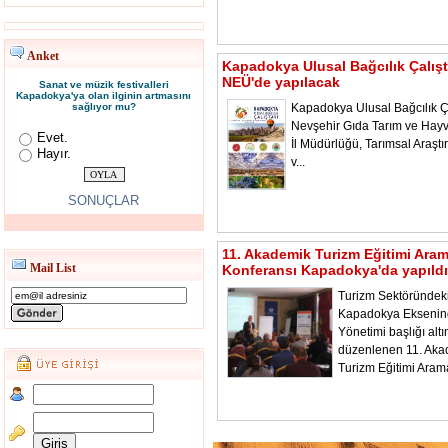
Anket
Kapadokya Ulusal Bağcılık Çalışt
NEÜ'de yapılacak
Sanat ve müzik festivalleri
Kapadokya'ya olan ilginin artmasını
sağlıyor mu?
Kapadokya Ulusal Bağcılık Ça
Nevşehir Gıda Tarım ve Hayv
Evet.
İl Müdürlüğü, Tarımsal Araştı
Hayır.
v...
SONUÇLAR
11. Akademik Turizm Eğitimi Ara
Mail List
Konferansı Kapadokya'da yapıldı
Turizm Sektöründeki
Kapadokya Ekseni
Yönetimi başlığı alt
düzenlenen 11. Aka
Turizm Eğitimi Aram