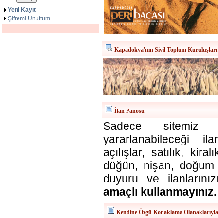
Yeni Kayıt
Şifremi Unuttum
Kapadokya'nın Sivil Toplum Kuruluşları
İlan Panosu
Sadece sitemiz ü
yararlanabileceği il
açılışlar, satılık, kira
düğün, nişan, doğum v
duyuru ve ilanlarınız
amaçlı kullanmayınız.
Kendine Özgü Konaklama Olanaklarıyl