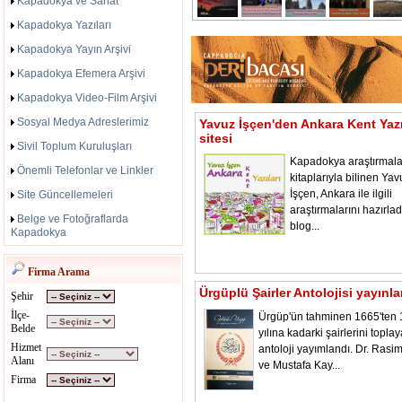
Kapadokya ve Sanat
Kapadokya Yazıları
Kapadokya Yayın Arşivi
Kapadokya Efemera Arşivi
Kapadokya Video-Film Arşivi
Sosyal Medya Adreslerimiz
Yavuz İşçen'den Ankara Kent Yazı
sitesi
Sivil Toplum Kuruluşları
Kapadokya araştırmala
Önemli Telefonlar ve Linkler
kitaplarıyla bilinen Yav
İşçen, Ankara ile ilgili
Site Güncellemeleri
araştırmalarını hazırladı
Belge ve Fotoğraflarda
blog...
Kapadokya
Firma Arama
Ürgüplü Şairler Antolojisi yayınl
Şehir
İlçe-
Ürgüp'ün tahminen 1665'ten
Belde
yılına kadarki şairlerini toplay
Hizmet
antoloji yayımlandı. Dr. Rasi
Alanı
ve Mustafa Kay...
Firma