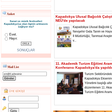
Anket
Kapadokya Ulusal Bağcılık Çalışt
NEÜ'de yapılacak
Sanat ve müzik festivalleri
Kapadokya'ya olan ilginin artmasını
sağlıyor mu?
Kapadokya Ulusal Bağcılık Ça
Nevşehir Gıda Tarım ve Hayv
Evet.
İl Müdürlüğü, Tarımsal Araştı
Hayır.
v...
SONUÇLAR
11. Akademik Turizm Eğitimi Ara
Mail List
Konferansı Kapadokya'da yapıldı
Turizm Sektöründeki
Kapadokya Ekseni
Yönetimi başlığı alt
düzenlenen 11. Aka
Turizm Eğitimi Aram