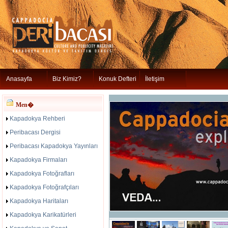
Anasayfa
Biz Kimiz?
Konuk Defteri
İletişim
Men�
Kapadokya Rehberi
Peribacası Dergisi
Peribacası Kapadokya Yayınları
Kapadokya Firmaları
Kapadokya Fotoğrafları
Kapadokya Fotoğrafçıları
Kapadokya Haritaları
Kapadokya Karikatürleri