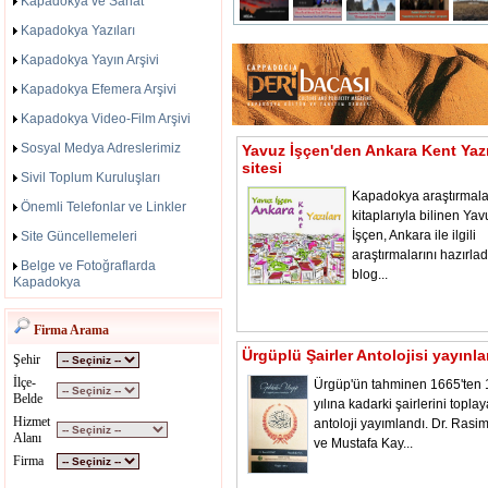
Kapadokya ve Sanat
Kapadokya Yazıları
Kapadokya Yayın Arşivi
Kapadokya Efemera Arşivi
Kapadokya Video-Film Arşivi
Sosyal Medya Adreslerimiz
Yavuz İşçen'den Ankara Kent Yazı
sitesi
Sivil Toplum Kuruluşları
Kapadokya araştırmala
Önemli Telefonlar ve Linkler
kitaplarıyla bilinen Yav
İşçen, Ankara ile ilgili
Site Güncellemeleri
araştırmalarını hazırladı
Belge ve Fotoğraflarda
blog...
Kapadokya
Firma Arama
Ürgüplü Şairler Antolojisi yayınl
Şehir
İlçe-
Ürgüp'ün tahminen 1665'ten
Belde
yılına kadarki şairlerini toplay
Hizmet
antoloji yayımlandı. Dr. Rasi
Alanı
ve Mustafa Kay...
Firma