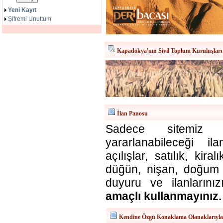
Yeni Kayıt
Şifremi Unuttum
Kapadokya'nın Sivil Toplum Kuruluşları
İlan Panosu
Sadece sitemiz ü
yararlanabileceği il
açılışlar, satılık, kira
düğün, nişan, doğum v
duyuru ve ilanlarınız
amaçlı kullanmayınız.
Kendine Özgü Konaklama Olanaklarıyl