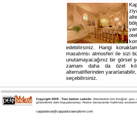
Ka
ziy
alt
bö
yan
ote
kon
edebilirsiniz. Hangi konakl
masalımsı atmosferi ile sizi b
unutamayacağınız bir görsel ş
zamanı daha da özel kı
alternatiflerinden yararlanabili
seçebilirsiniz.
Copyright 2009 - Tüm hakları saklıdır.
Sitemizdeki tüm fotoğraf, yazı
gösterilerek dahi kopyalanamaz. Aksine davrananlar hakkında avukatımız a
cappadocia@cappadociaexplorer.com