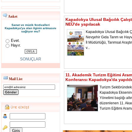
Anket
Kapadokya Ulusal Bağcılık Çalışt
NEÜ'de yapılacak
Sanat ve müzik festivalleri
Kapadokya'ya olan ilginin artmasını
sağlıyor mu?
Kapadokya Ulusal Bağcılık Ça
Nevşehir Gıda Tarım ve Hayv
Evet.
İl Müdürlüğü, Tarımsal Araştı
Hayır.
v...
SONUÇLAR
11. Akademik Turizm Eğitimi Ara
Mail List
Konferansı Kapadokya'da yapıldı
Turizm Sektöründeki
Kapadokya Ekseni
Yönetimi başlığı alt
düzenlenen 11. Aka
Turizm Eğitimi Aram