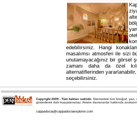
Ka
ziy
alt
bö
yan
ote
kon
edebilirsiniz. Hangi konakl
masalımsı atmosferi ile sizi b
unutamayacağınız bir görsel ş
zamanı daha da özel kı
alternatiflerinden yararlanabili
seçebilirsiniz.
Copyright 2009 - Tüm hakları saklıdır.
Sitemizdeki tüm fotoğraf, yazı
gösterilerek dahi kopyalanamaz. Aksine davrananlar hakkında avukatımız a
cappadocia@cappadociaexplorer.com