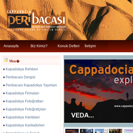
Anasayfa
Biz Kimiz?
Konuk Defteri
İletişim
Men�
Kapadokya Rehberi
Peribacası Dergisi
Peribacası Kapadokya Yayınları
Kapadokya Firmaları
Kapadokya Fotoğrafları
Kapadokya Fotoğrafçıları
Kapadokya Haritaları
Kapadokya Karikatürleri