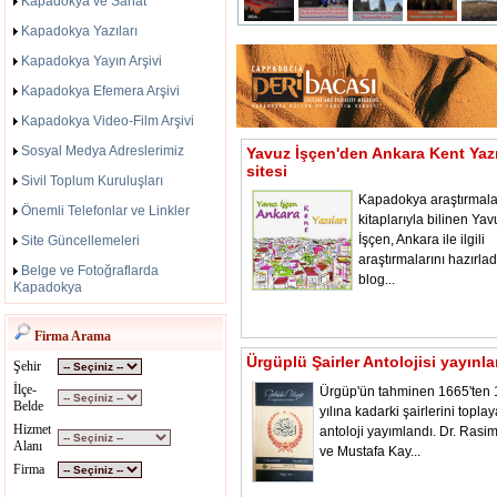
Kapadokya ve Sanat
Kapadokya Yazıları
Kapadokya Yayın Arşivi
Kapadokya Efemera Arşivi
Kapadokya Video-Film Arşivi
Sosyal Medya Adreslerimiz
Yavuz İşçen'den Ankara Kent Yazı
sitesi
Sivil Toplum Kuruluşları
Kapadokya araştırmala
Önemli Telefonlar ve Linkler
kitaplarıyla bilinen Yav
İşçen, Ankara ile ilgili
Site Güncellemeleri
araştırmalarını hazırladı
Belge ve Fotoğraflarda
blog...
Kapadokya
Firma Arama
Ürgüplü Şairler Antolojisi yayınl
Şehir
İlçe-
Ürgüp'ün tahminen 1665'ten
Belde
yılına kadarki şairlerini toplay
Hizmet
antoloji yayımlandı. Dr. Rasi
Alanı
ve Mustafa Kay...
Firma