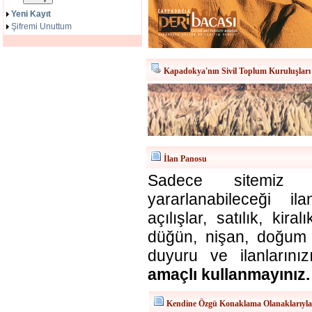
Yeni Kayıt
Şifremi Unuttum
Kapadokya'nın Sivil Toplum Kuruluşları
İlan Panosu
Sadece sitemiz ü
yararlanabileceği il
açılışlar, satılık, kira
düğün, nişan, doğum v
duyuru ve ilanlarınız
amaçlı kullanmayınız.
Kendine Özgü Konaklama Olanaklarıyl