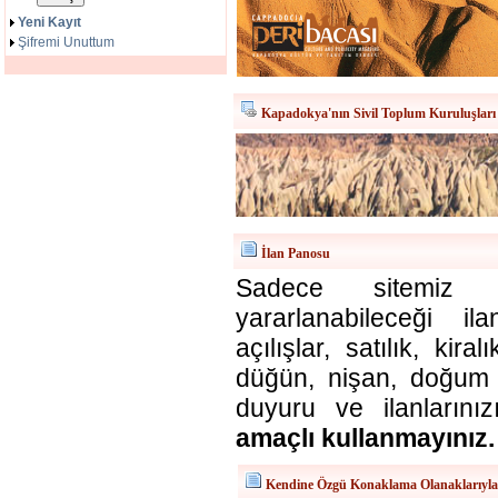
Yeni Kayıt
Şifremi Unuttum
Kapadokya'nın Sivil Toplum Kuruluşları
İlan Panosu
Sadece sitemiz ü
yararlanabileceği il
açılışlar, satılık, kira
düğün, nişan, doğum v
duyuru ve ilanlarınız
amaçlı kullanmayınız.
Kendine Özgü Konaklama Olanaklarıyl