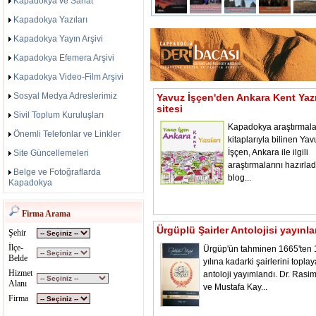
Kapadokya ve Sanat
Kapadokya Yazıları
Kapadokya Yayın Arşivi
Kapadokya Efemera Arşivi
Kapadokya Video-Film Arşivi
Sosyal Medya Adreslerimiz
Yavuz İşçen'den Ankara Kent Yazı
sitesi
Sivil Toplum Kuruluşları
Kapadokya araştırmala
Önemli Telefonlar ve Linkler
kitaplarıyla bilinen Yav
İşçen, Ankara ile ilgili
Site Güncellemeleri
araştırmalarını hazırladı
Belge ve Fotoğraflarda
blog...
Kapadokya
Firma Arama
Ürgüplü Şairler Antolojisi yayınl
Şehir
İlçe-
Ürgüp'ün tahminen 1665'ten
Belde
yılına kadarki şairlerini toplay
Hizmet
antoloji yayımlandı. Dr. Rasi
Alanı
ve Mustafa Kay...
Firma