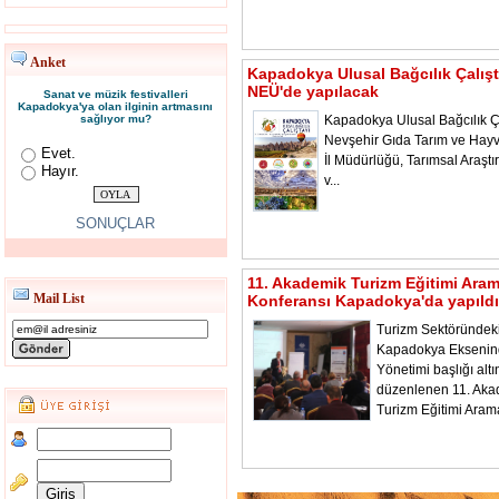
Anket
Kapadokya Ulusal Bağcılık Çalışt
NEÜ'de yapılacak
Sanat ve müzik festivalleri
Kapadokya'ya olan ilginin artmasını
sağlıyor mu?
Kapadokya Ulusal Bağcılık Ça
Nevşehir Gıda Tarım ve Hayv
Evet.
İl Müdürlüğü, Tarımsal Araştı
Hayır.
v...
SONUÇLAR
11. Akademik Turizm Eğitimi Ara
Mail List
Konferansı Kapadokya'da yapıldı
Turizm Sektöründeki
Kapadokya Ekseni
Yönetimi başlığı alt
düzenlenen 11. Aka
Turizm Eğitimi Aram