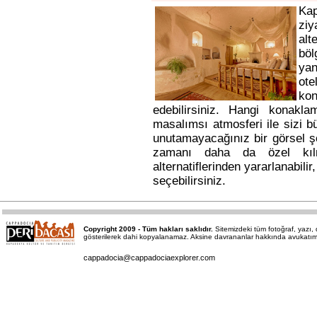
Ka
ziy
alt
bö
yan
ote
kon
edebilirsiniz. Hangi konakl
masalımsı atmosferi ile sizi b
unutamayacağınız bir görsel ş
zamanı daha da özel kı
alternatiflerinden yararlanabili
seçebilirsiniz.
Copyright 2009 - Tüm hakları saklıdır.
Sitemizdeki tüm fotoğraf, yazı
gösterilerek dahi kopyalanamaz. Aksine davrananlar hakkında avukatımız a
cappadocia@cappadociaexplorer.com