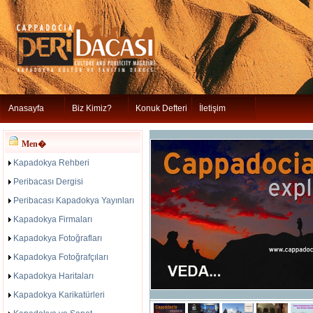
Anasayfa
Biz Kimiz?
Konuk Defteri
İletişim
Men�
Kapadokya Rehberi
Peribacası Dergisi
Peribacası Kapadokya Yayınları
Kapadokya Firmaları
Kapadokya Fotoğrafları
Kapadokya Fotoğrafçıları
Kapadokya Haritaları
Kapadokya Karikatürleri