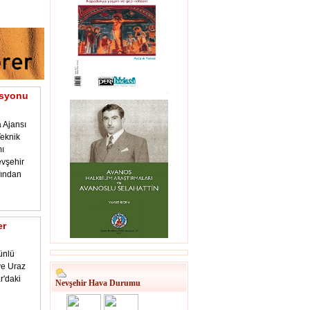
asyonu
 Ajansı
eknik
ı
vşehir
fından
er
ünlü
 ve Uraz
r'daki
Nevşehir Hava Durumu