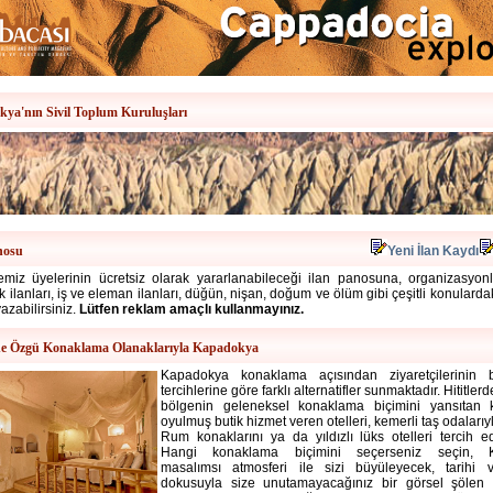
ya'nın Sivil Toplum Kuruluşları
nosu
Yeni İlan Kaydı
miz üyelerinin ücretsiz olarak yararlanabileceği ilan panosuna, organizasyonlar
alık ilanları, iş ve eleman ilanları, düğün, nişan, doğum ve ölüm gibi çeşitli konulard
yazabilirsiniz.
Lütfen reklam amaçlı kullanmayınız.
e Özgü Konaklama Olanaklarıyla Kapadokya
Kapadokya konaklama
açısından ziyaretçilerinin
tercihlerine göre farklı alternatifler sunmaktadır. Hititle
bölgenin geleneksel konaklama biçimini yansıtan 
oyulmuş butik hizmet veren otelleri, kemerli taş odalarıy
Rum konaklarını ya da yıldızlı lüks otelleri tercih ede
Hangi konaklama biçimini seçerseniz seçin, 
masalımsı atmosferi ile sizi büyüleyecek, tarihi v
dokusuyla size unutamayacağınız bir görsel şölen s