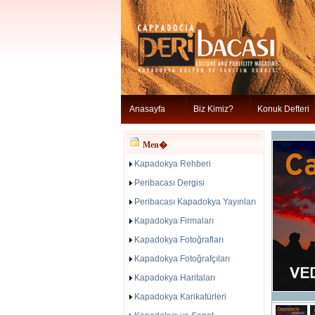
Anasayfa
Biz Kimiz?
Konuk Defteri
Men�
Kapadokya Rehberi
Peribacası Dergisi
Peribacası Kapadokya Yayınları
Kapadokya Firmaları
Kapadokya Fotoğrafları
Kapadokya Fotoğrafçıları
Kapadokya Haritaları
Kapadokya Karikatürleri