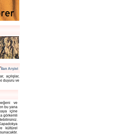
İlan Arşivi
, açılışlar,
aki duyuru ve
 beğeni ve
rden bu yana
kaya içine
la görkemli
bilirsiniz.
Kapadokya
e kültürel
unacaktır.