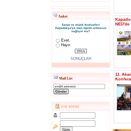
Anket
Kapadok
NEÜ'de 
Sanat ve müzik festivalleri
Kapadokya'ya olan ilginin artmasını
sağlıyor mu?
Evet.
Hayır.
SONUÇLAR
11. Aka
Mail List
Konfera