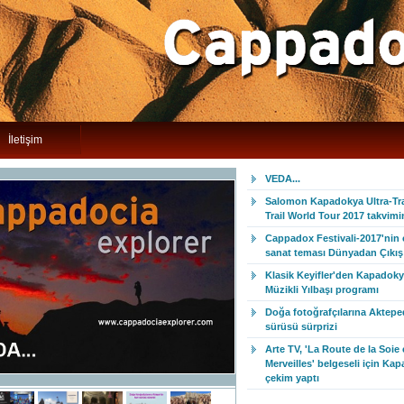
İletişim
VEDA...
Salomon Kapadokya Ultra-Trai
Trail World Tour 2017 takvim
Cappadox Festivali-2017'nin
sanat teması Dünyadan Çıkış 
Klasik Keyifler'den Kapadoky
Müzikli Yılbaşı programı
Doğa fotoğrafçılarına Aktepe
sürüsü sürprizi
Arte TV, 'La Route de la Soie 
Merveilles' belgeseli için Ka
çekim yaptı