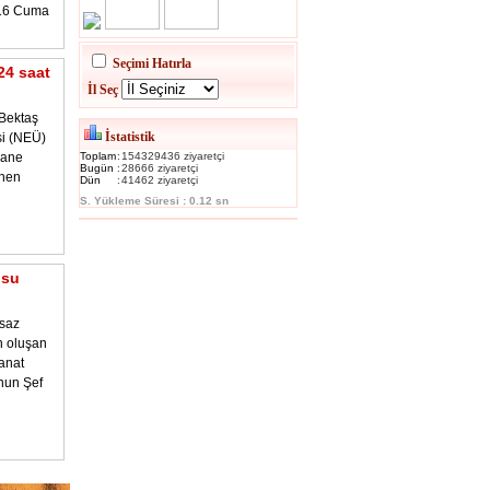
016 Cuma
Seçimi Hatırla
24 saat
İl Seç
Bektaş
İstatistik
si (NEÜ)
hane
Toplam
:
154329436 ziyaretçi
Bugün
:
28666 ziyaretçi
enen
Dün
:
41462 ziyaretçi
S. Yükleme Süresi : 0.12 sn
osu
 saz
n oluşan
anat
nun Şef