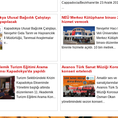
Cappadocia/Bezirhane'de 23 Aralık 2
...
ya Ulusal Bağcılık Çalıştayı
NEÜ Merkez Kütüphane binası 
yapılacak
hizmet verecek
Kapadokya Ulusal Bağcılık Çalıştayı,
Nevşehir Hacı 
Nevşehir Gıda Tarım ve Hayvancılık
Veli Üniversite
İl Müdürlüğü, Tarımsal Araştırmalar
Merkez Kütüp
v...
binası düzenl
törenle hizmete açıldı. 10 bin metrek...
demik Turizm Eğitimi Arama
Avanos Türk Sanat Müziği Kor
nsı Kapadokya'da yapıldı
konseri ertelendi
Turizm Sektöründeki Krizin
Amatör ses ve
Kapadokya Ekseninde
sanatçılarında
Yönetimi başlığı altında
Avanos Türk S
düzenlenen 11. Akademik
Müziği Korosu
Turizm Eğitimi Arama Kon...
Osman Okan
yönetimindeki sezon konseri...