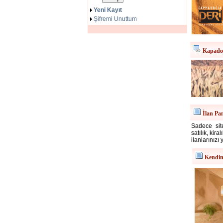
Yeni Kayıt
Şifremi Unuttum
Kapadok
İlan Pa
Sadece site
satılık, kir
ilanlarınızı 
Kendin