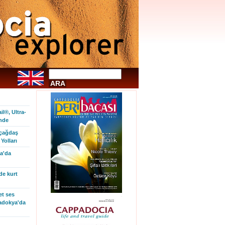
l®, Ultra-
inde
 çağdaş
Yolları
a'da
de kurt
et ses
padokya'da