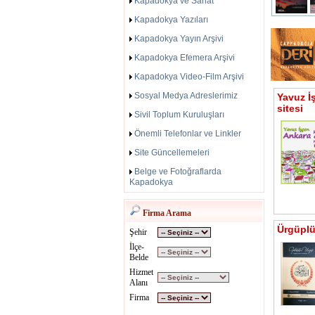
Kapadokya ve Sanat
Kapadokya Yazıları
Kapadokya Yayın Arşivi
Kapadokya Efemera Arşivi
Kapadokya Video-Film Arşivi
Sosyal Medya Adreslerimiz
Yavuz İ
sitesi
Sivil Toplum Kuruluşları
Önemli Telefonlar ve Linkler
Site Güncellemeleri
Belge ve Fotoğraflarda
Kapadokya
Firma Arama
Ürgüplü 
Şehir
İlçe-
Belde
Hizmet
Alanı
Firma