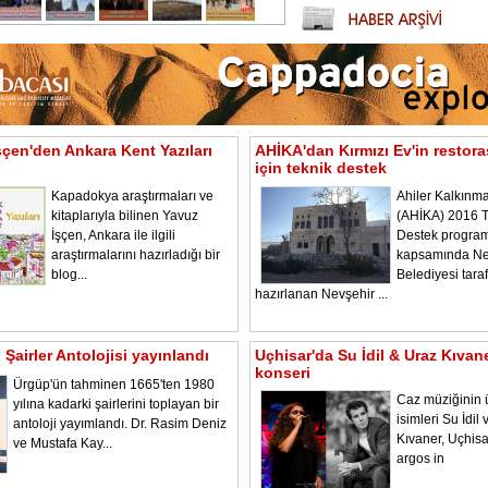
şçen'den Ankara Kent Yazıları
AHİKA'dan Kırmızı Ev'in restor
için teknik destek
Kapadokya araştırmaları ve
Ahiler Kalkınma
kitaplarıyla bilinen Yavuz
(AHİKA) 2016 T
İşçen, Ankara ile ilgili
Destek program
araştırmalarını hazırladığı bir
kapsamında Ne
blog...
Belediyesi tara
hazırlanan Nevşehir ...
Şairler Antolojisi yayınlandı
Uçhisar'da Su İdil & Uraz Kıvan
konseri
Ürgüp'ün tahminen 1665'ten 1980
Caz müziğinin 
yılına kadarki şairlerini toplayan bir
isimleri Su İdil
antoloji yayımlandı. Dr. Rasim Deniz
Kıvaner, Uçhisa
ve Mustafa Kay...
argos in